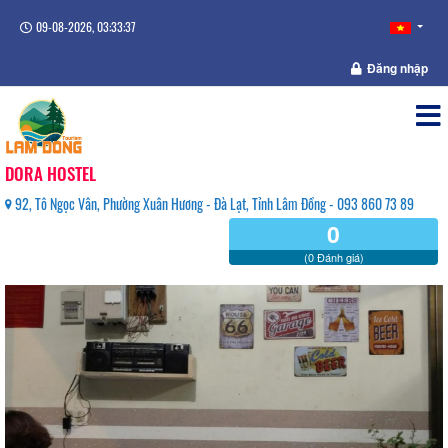
09-08-2026, 03:33:37
Đăng nhập
DORA HOSTEL
92, Tô Ngọc Vân, Phường Xuân Hương - Đà Lạt, Tỉnh Lâm Đồng - 093 860 73 89
0
(0 Đánh giá)