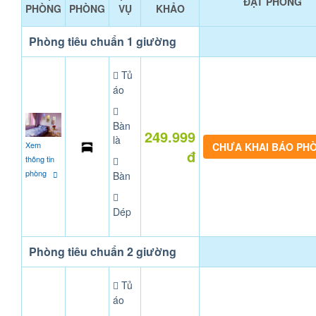
ĐẶT PHÒNG
PHÒNG
PHÒNG
VỤ
KHẢO
Phòng tiêu chuẩn 1 giường
Tủ
áo
Bàn
249.999
là
Xem
CHƯA KHAI BÁO PH
đ
thông tin
phòng
Bàn
Dép
Phòng tiêu chuẩn 2 giường
Tủ
áo