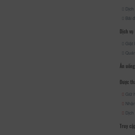
Dịch 
Bãi đ
Dịch vụ
Giặt 
Quán
Ăn uống
Được th
Giữ h
Nhận/
Dịch
Truy cập