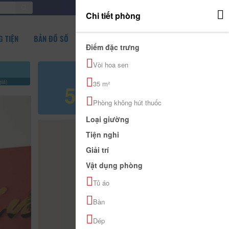
ĐĂNG NHẬP
Chi tiết phòng
 TIỆN
BẢN ĐỒ SỐ
Điểm đặc trưng
Vòi hoa sen
Giá tham khảo
iá)
35 m²
500.000 đ
Phòng không hút thuốc
Loại giường
Tiện nghi
Giải trí
Vật dụng phòng
Tủ áo
Bàn
Dép