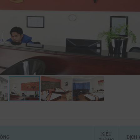
KIỂU
HÒNG
DỊCH 