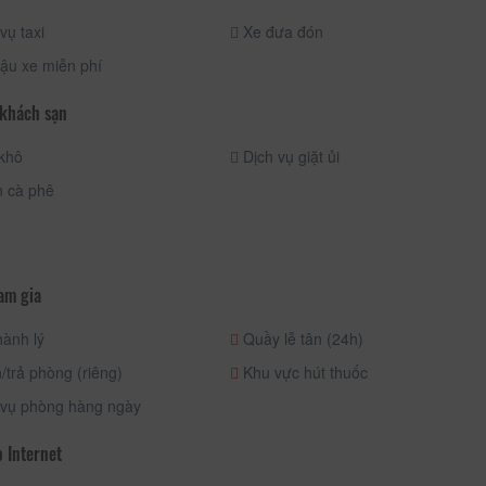
vụ taxi
Xe đưa đón
ậu xe miễn phí
 khách sạn
khô
Dịch vụ giặt ủi
 cà phê
am gia
ành lý
Quầy lễ tân (24h)
trả phòng (riêng)
Khu vực hút thuốc
 vụ phòng hàng ngày
 Internet