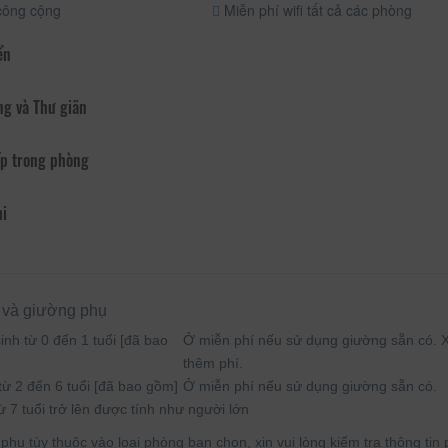
công cộng
Miễn phí wifi tất cả các phòng
ển
ng và Thư giãn
p trong phòng
hi
 và giường phụ
inh từ 0 đến 1 tuổi [đã bao
Ở miễn phí nếu sử dụng giường sẵn có. Xi
thêm phí.
từ 2 đến 6 tuổi [đã bao gồm]
Ở miễn phí nếu sử dụng giường sẵn có.
ừ 7 tuổi trở lên được tính như người lớn
hụ tùy thuộc vào loại phòng bạn chọn, xin vui lòng kiểm tra thông tin p