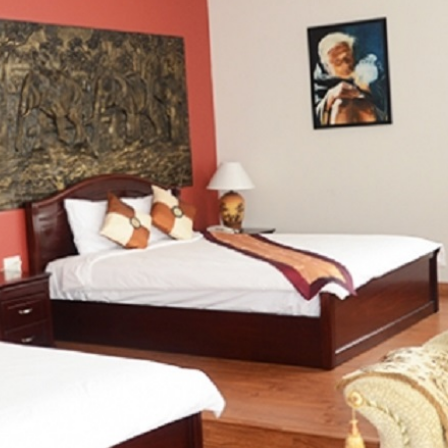
olphin tọa lạc trên một triền đồi mang đậm nét đặc trưng của Thành Phố
ồi thông thơ mộng, cách trung tâm Đà Lạt 4 Km. Gần với các điểm th
, XQ Sử Quán, Thiền Viện Vạn Hạnh... Với vị trí đẹp, không gian yên tĩ
n viên chuyên nghiệp, nhiệt tình. Đến với Villa Dolphin Quý khách sẽ đ
ọng mang đậm phong cách kiến trúc cổ điển kiểu Pháp cùng những điể
 Internet