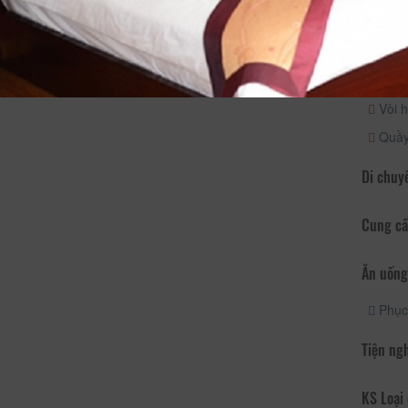
Hoạt độ
Được th
Vòi h
Quầy 
Di chuy
Cung cấ
Ăn uống
Phục
Tiện ng
KS Loại 