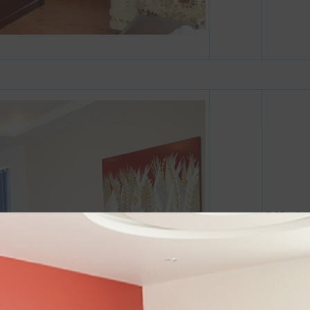
25 m²
Vòi hoa
Tủ áo
Bàn