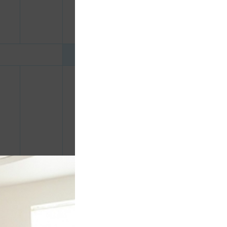
 sen
600.000
CHƯA KHAI BÁO PHÒNG
đ