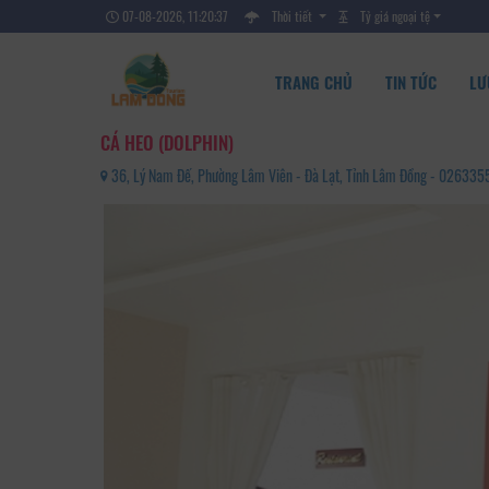
07-08-2026, 11:20:39
Thời tiết
Tỷ giá ngoại tệ
TRANG CHỦ
TIN TỨC
LƯ
CÁ HEO (DOLPHIN)
36, Lý Nam Đế, Phường Lâm Viên - Đà Lạt, Tỉnh Lâm Đồng - 02633