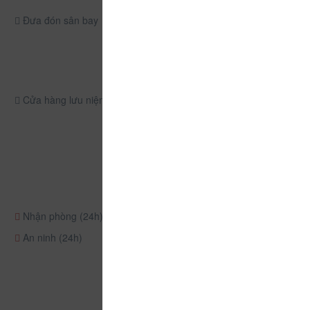
Đưa đón sân bay
Cửa hàng lưu niệm
Nhận phòng (24h)
An ninh (24h)