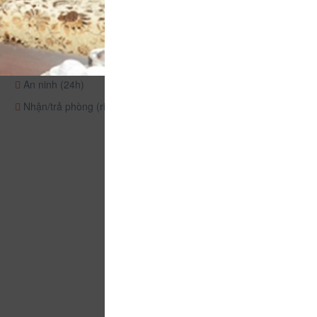
An ninh (24h)
Nhận/trả phòng (riêng)