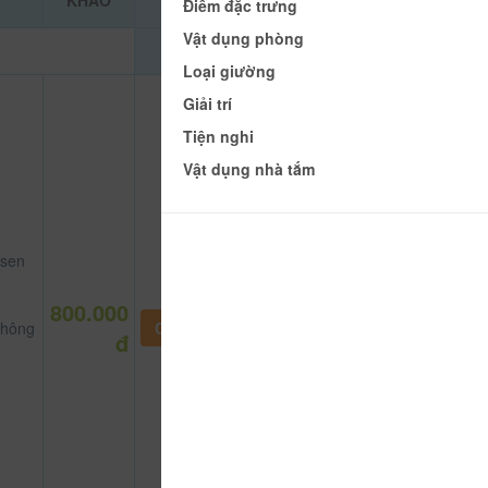
KHẢO
Điểm đặc trưng
Vật dụng phòng
Loại giường
Giải trí
Tiện nghi
Vật dụng nhà tắm
 sen
800.000
hông
CHƯA KHAI BÁO PHÒNG
đ