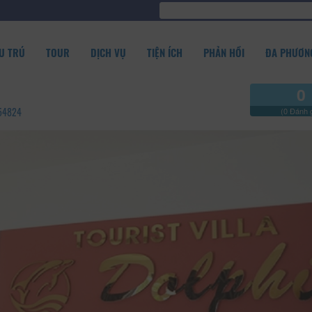
U TRÚ
TOUR
DỊCH VỤ
TIỆN ÍCH
PHẢN HỒI
ĐA PHƯƠNG
0
554824
(0 Đánh g