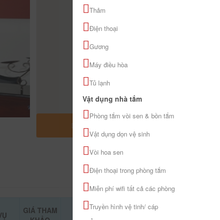
Thảm
Điện thoại
Gương
Máy điều hòa
Tủ lạnh
Vật dụng nhà tắm
Phòng tắm vòi sen & bồn tắm
MỞ RỘNG BẢN ĐỒ
Vật dụng dọn vệ sinh
Vòi hoa sen
Điện thoại trong phòng tắm
Miễn phí wifi tất cả các phòng
Truyền hình vệ tinh/ cáp
GIÁ THAM
VỤ
ĐẶT PHÒNG