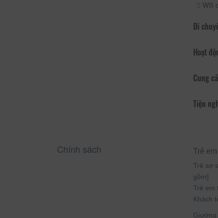
Wifi 
Di chuy
Hoạt độ
Cung cấ
Tiện ng
Chính sách
Trẻ em
Trẻ sơ s
gồm]
Trẻ em 
Khách t
Giường p