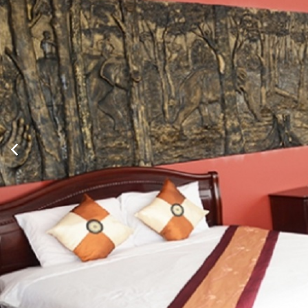
Xem thông tin phòng
Thông Tin Chi Tiết Của Cá Heo (Dolphin)
Mô tả
Villa D
những đ
Mộng Mơ
ngũ nhâ
sang tr
mạn.
Dịch vụ - Tiện ích
Truy cập