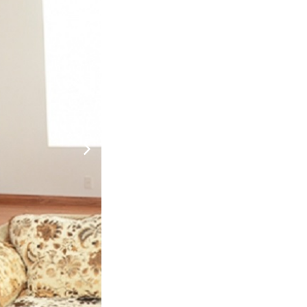
 Đà Lạt với tầm nhìn tuyệt đẹp ra thành phố và
am quan hấp dẫn như Thung lũng Tình Yêu, Đồi
nh, phòng nghỉ cao cấp và đầy đủ tiện nghi, với đội
ược tận hưởng không gian khác biệt của lối kiến trúc
m nhấn Á Đông tạo nên phong cách hài hoà, lãng