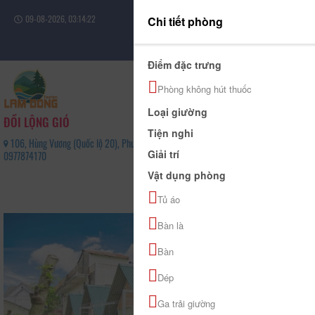
09-08-2026, 03:14:23
Chi tiết phòng
Đăng nhập
Điểm đặc trưng
Phòng không hút thuốc
Loại giường
ĐỒI LỘNG GIÓ
Tiện nghi
106, Hùng Vương (Quốc lộ 20), Phường Xuân Trường - Đà Lạt, Tỉnh Lâm Đồng -
Giải trí
0977874170
0
Vật dụng phòng
(0 Đánh giá)
Tủ áo
Bàn là
Bàn
Dép
Ga trải giường