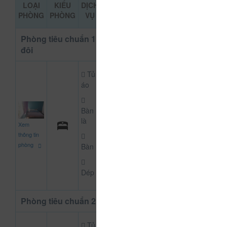
LOẠI
KIỂU
DỊCH
GIÁ THAM
ĐẶT PHÒNG
PHÒNG
PHÒNG
VỤ
KHẢO
Phòng tiêu chuẩn 1 giường
đôi
Tủ
áo
Bàn
220.000
là
Xem
CHƯA KHAI BÁO PH
đ
thông tin
phòng
Bàn
Dép
Phòng tiêu chuẩn 2 giường
Tủ