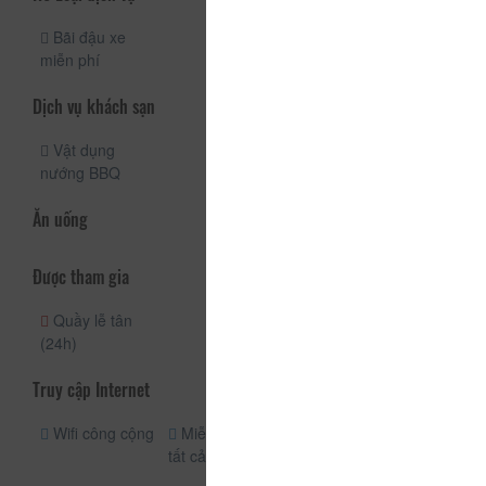
Bãi đậu xe
miễn phí
Dịch vụ khách sạn
Vật dụng
nướng BBQ
Ăn uống
Được tham gia
Quầy lễ tân
(24h)
Truy cập Internet
Wifi công cộng
Miễn phí wifi
tất cả các phòng