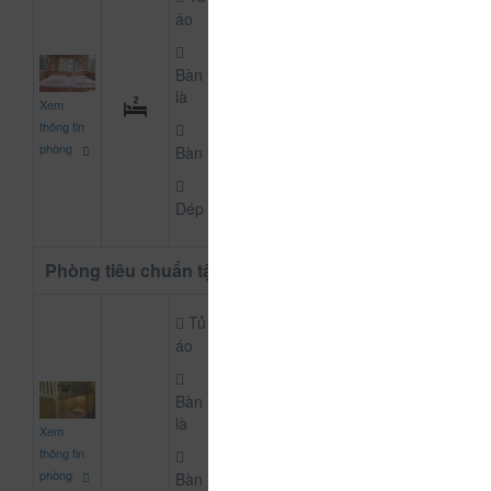
áo
Bàn
440.000
là
Xem
CHƯA KHAI BÁO PH
đ
thông tin
phòng
Bàn
Dép
Phòng tiêu chuẩn tập thể
Tủ
áo
Bàn
150.000
là
Xem
CHƯA KHAI BÁO PH
đ
thông tin
phòng
Bàn