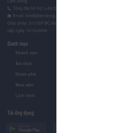
Lâm Đồng
Tổng đài hỗ trợ: (+84.235) 3.916.961
Email: ttxtdl@lamdong.gov.vn
Giấy phép: 311/GP-BC do Cục Báo chí - Bộ Văn hóa Thông tin
cấp ngày 13/10/2006
Danh mục
Khách sạn
Tour
Ẩm thực
Lễ hội & Sự kiện
Khám phá
Tin tức
Mua sắm
Giới thiệu
Lịch trình
Tiện ích
Tải ứng dụng