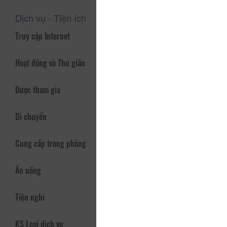
Dịch vụ - Tiện ích
Truy cập Internet
Hoạt động và Thư giãn
Được tham gia
Di chuyển
Cung cấp trong phòng
Ăn uống
Tiện nghi
KS Loại dịch vụ