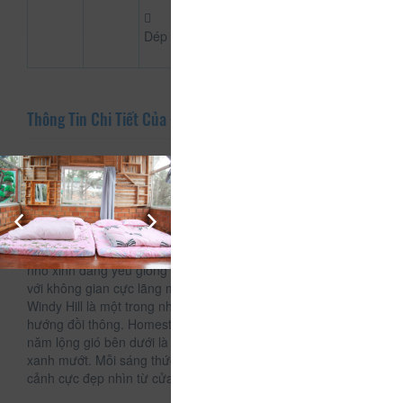
Dép
Thông Tin Chi Tiết Của Đồi Lộng Gió
Mô tả
Nằm cách trung tâm thành phố Đà Lạt khoảng 3km, Windy
Hill là homestay Đà Lạt có view đẹp cực thích hợp với những
bạn thích nghỉ dưỡng và có sở thích chụp hình. Windy Hill
gây thương nhớ cho du khách đến đây bằng chính lối thiết kế
nhỏ xinh đáng yêu giống như một thị trấn nhỏ của miền Tây
với không gian cực lãng mạn.
Windy Hill là một trong những homestay Đà Lạt có view đẹp
hướng đồi thông. Homestay nằm trên một ngọn đồi quanh
năm lộng gió bên dưới là thung lũng nhỏ với hàng thông
xanh mướt. Mỗi sáng thức dậy bạn sẽ cảm nhận một khung
cảnh cực đẹp nhìn từ cửa sổ của phòng.