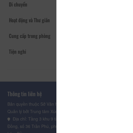
Di chuyển
Hoạt động và Thư giãn
Cung cấp trong phòng
Tiện nghi
Thông tin liên hệ
Bản quyền thuộc Sở Văn hoá, Thể thao và Du lịch Lâm Đồng.
Quản lý bởi Trung tâm Xúc tiến Du lịch Lâm Đồng
Địa chỉ: Tầng 3 khu 9 tầng, Trung tâm Hành chính tỉnh Lâm
Đồng, số 36 Trần Phú, phường Xuân Hương - Đà Lạt, tỉnh