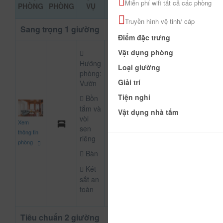
ĐẶT PHÒN
Miễn phí wifi tất cả các phòng
PHÒNG
PHÒNG
VỤ
KHẢO
Truyền hình vệ tinh/ cáp
Sang trọng 1 giường
Điểm đặc trưng
Vật dụng phòng
Hướng
Loại giường
phòng:
Giải trí
Vườn
Tiện nghi
Bồn
tắm và
Vật dụng nhà tắm
500.000
vòi
Xem
CHƯA KHAI BÁO
đ
sen
thông tin
riêng
phòng
Bàn
Két
sắt an
toàn
Tiêu chuẩn 2 giường