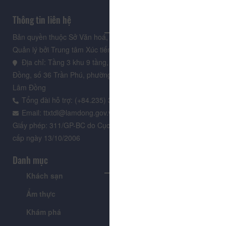
Thông tin liên hệ
Bản quyền thuộc Sở Văn hoá, Thể thao và Du lịch Lâm Đồng.
Quản lý bởi Trung tâm Xúc tiến Du lịch Lâm Đồng
Địa chỉ: Tầng 3 khu 9 tầng, Trung tâm Hành chính tỉnh Lâm
Đồng, số 36 Trần Phú, phường Xuân Hương - Đà Lạt, tỉnh
Lâm Đồng
Tổng đài hỗ trợ: (+84.235) 3.916.961
Email: ttxtdl@lamdong.gov.vn
Giấy phép: 311/GP-BC do Cục Báo chí - Bộ Văn hóa Thông tin
cấp ngày 13/10/2006
Danh mục
Khách sạn
Tour
Ẩm thực
Lễ hội & Sự kiện
Khám phá
Tin tức