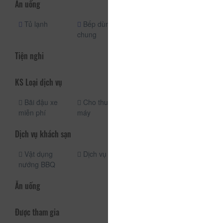
Ăn uống
Tủ lạnh
Bếp dùng
chung
Tiện nghi
KS Loại dịch vụ
Bãi đậu xe
Cho thuê xe
miễn phí
máy
Dịch vụ khách sạn
Vật dụng
Dịch vụ giặt ủi
nướng BBQ
Ăn uống
Được tham gia