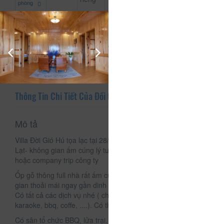
phòng
Bàn
Két
sắt an
toàn
Thông Tin Chi Tiết Của Đồi Gió Hú Villa
Mô tả
Villa Đời Gió Hú tọa lạc tại 28/27 Ngô Thì Sỹ, Phường 4 Đà
Lạt- không gian ấm cúng lý tưởng cho nhóm bạn, gia đình
hoặc company trip công ty
Ốp gỗ thông full nhà rất ấm cúng. View cực kỳ đẹp không
gian thoải mái ngay gần dinh 3, đi ra chợ chỉ mất 5p xe máy .
Có tất cả các dịch vụ nhé ( cho thuê xe máy , oto , loa hát
karaoke, bbq, coffe, ....). Có thể tổ chức sinh nhật, đám cưới.
Có sân tổ chức BBQ, lửa trại. Có thể mượn 1 nhà riêng để