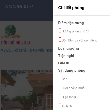
06-08-2026, 12:01:48
Chi tiết phòng
Đăng nhập
Điểm đặc trưng
Hướng phòng: Vườn
Bồn tắm và vòi sen riêng
ĐỒI GIÓ HÚ VILLA
Loại giường
28/27 , Ngô Thì Sỹ, Phường Xuân Hương - Đà Lạt, Tỉnh Lâm Đồng - 0845023456
Tiện nghi
0
Giải trí
(0 Đánh giá)
Vật dụng phòng
Bàn
Lưới chống muỗi
Điện thoại
Tủ lạnh