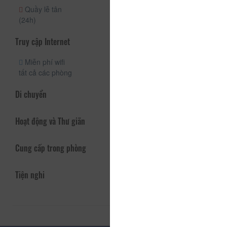
Quầy lễ tân
(24h)
Truy cập Internet
Miễn phí wifi
tất cả các phòng
Di chuyển
Hoạt động và Thư giãn
Cung cấp trong phòng
Tiện nghi