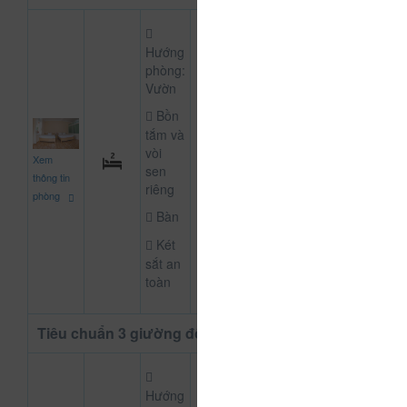
Hướng
phòng:
Vườn
Bồn
tắm và
400.000
vòi
Xem
CHƯA KHAI BÁO
đ
sen
thông tin
riêng
phòng
Bàn
Két
sắt an
toàn
Tiêu chuẩn 3 giường đôi
Hướng