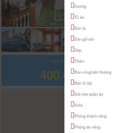
Gương
Tủ áo
Bàn là
Sàn gỗ/ván
Dép
Giá tham khảo
Thảm
400.000 đ
Ban công/sân thượng
Bàn ủi (là)
Giá treo quần áo
Sofa
Phòng khách riêng
Phòng ăn riêng