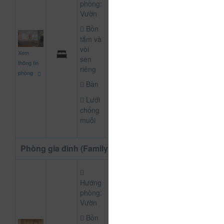
phòng:
Vườn
Bồn
tắm và
600.000
vòi
Xem
CHƯA KHAI BÁO
đ
sen
thông tin
riêng
phòng
Bàn
Lưới
chống
muỗi
Phòng gia đình (Family) gia đình
Hướng
phòng:
Vườn
Bồn