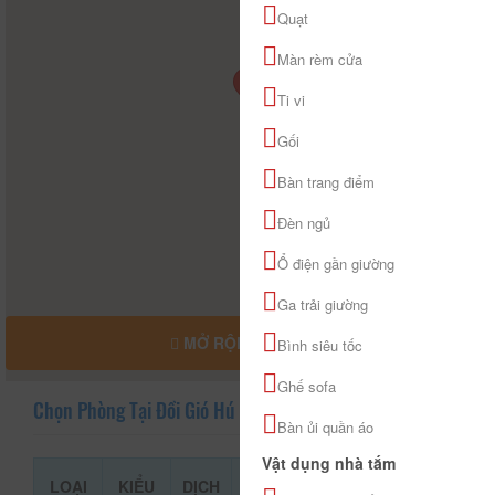
Quạt
Màn rèm cửa
Ti vi
Gối
Bàn trang điểm
Đèn ngủ
Ổ điện gần giường
Ga trải giường
MỞ RỘNG BẢN ĐỒ
Bình siêu tốc
Ghế sofa
Chọn Phòng Tại Đồi Gió Hú Villa
Bàn ủi quần áo
Vật dụng nhà tắm
LOẠI
KIỂU
DỊCH
GIÁ THAM