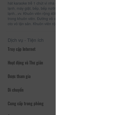
hát karaoke trễ 1 chút vì nhà đó cách âm. Nhà có tivi, tủ
lạnh, máy giặt, bếp, bếp nướng, lò vi sóng, nước nóng
lạnh...vv. Khuôn viên rộng 400m2 và còn có nhiều căn khác
trong khuôn viên. Đường vô có 2 đường 1 xe máy, 1 đường
oto vô tận sân. Khuôn viên rộng rãi thoải mái.
Dịch vụ - Tiện ích
Truy cập Internet
Hoạt động và Thư giãn
Được tham gia
Di chuyển
Cung cấp trong phòng