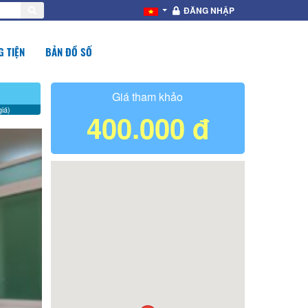
ĐĂNG NHẬP
 TIỆN
BẢN ĐỒ SỐ
Giá tham khảo
iá)
400.000 đ