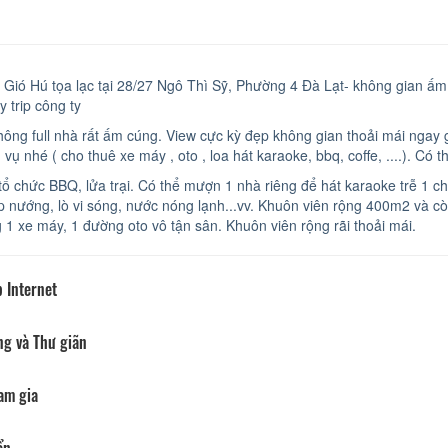
ời Gió Hú tọa lạc tại 28/27 Ngô Thì Sỹ, Phường 4 Đà Lạt- không gian ấ
 trip công ty
hông full nhà rất ấm cúng. View cực kỳ đẹp không gian thoải mái ngay g
 vụ nhé ( cho thuê xe máy , oto , loa hát karaoke, bbq, coffe, ....). Có 
ổ chức BBQ, lửa trại. Có thể mượn 1 nhà riêng để hát karaoke trễ 1 chú
p nướng, lò vi sóng, nước nóng lạnh...vv. Khuôn viên rộng 400m2 và c
 1 xe máy, 1 đường oto vô tận sân. Khuôn viên rộng rãi thoải mái.
 Internet
ng và Thư giãn
am gia