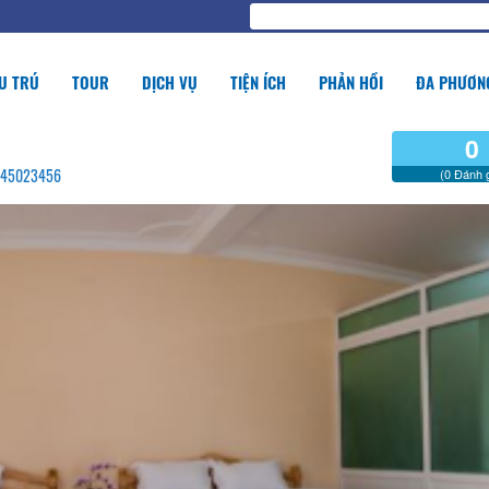
U TRÚ
TOUR
DỊCH VỤ
TIỆN ÍCH
PHẢN HỒI
ĐA PHƯƠNG
0
 0845023456
(0 Đánh g