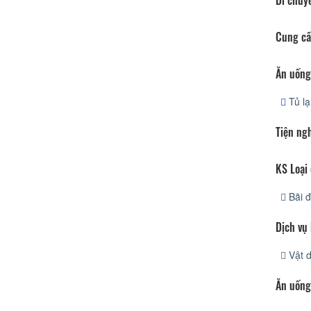
Di chuy
Cung cấ
Ăn uống
Tủ l
Tiện ng
KS Loại 
Bãi đ
Dịch vụ
Vật 
Ăn uống