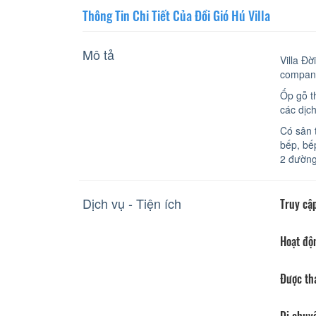
Thông Tin Chi Tiết Của Đồi Gió Hú Villa
Mô tả
Villa Đ
company
Ốp gỗ t
các dịch
Có sân t
bếp, bế
2 đường
Dịch vụ - Tiện ích
Truy cập
Hoạt độ
Được th