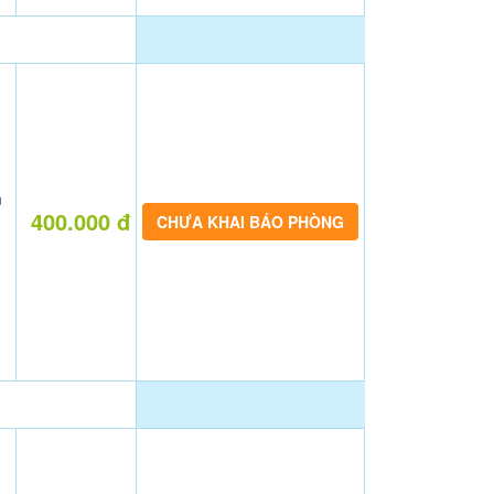
n
400.000 đ
CHƯA KHAI BÁO PHÒNG