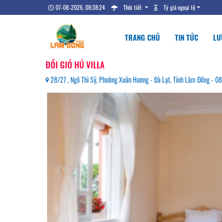
07-08-2026, 08:38:25
Thời tiết
Tỷ giá ngoại tệ
TRANG CHỦ
TIN TỨC
LƯ
ĐỒI GIÓ HÚ VILLA
28/27 , Ngô Thì Sỹ, Phường Xuân Hương - Đà Lạt, Tỉnh Lâm Đồng -