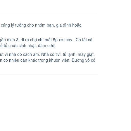
m cúng lý tưởng cho nhóm bạn, gia đình hoặc
ần dinh 3, đi ra chợ chỉ mất 5p xe máy . Có tất cả
thể tổ chức sinh nhật, đám cưới.
t vì nhà đó cách âm. Nhà có tivi, tủ lạnh, máy giặt,
òn có nhiều căn khác trong khuôn viên. Đường vô có