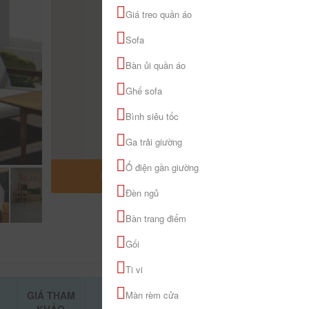
Giá treo quần áo
Sofa
Bàn ủi quần áo
Ghế sofa
Bình siêu tốc
Ga trải giường
Ổ điện gần giường
MỞ RỘNG BẢN ĐỒ
Đèn ngủ
Bàn trang điểm
Gối
Ti vi
GIÁ THAM
Màn rèm cửa
ĐẶT PHÒNG