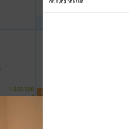
Vật dụng nhà tắm
t
ệ
1.500.000
CHƯA KHAI BÁO PHÒNG
đ
vệ