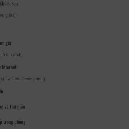
 khách sạn
vụ giặt ủi
am gia
lễ tân (24h)
 Internet
phí wifi tất cả các phòng
ển
ng và Thư giãn
p trong phòng