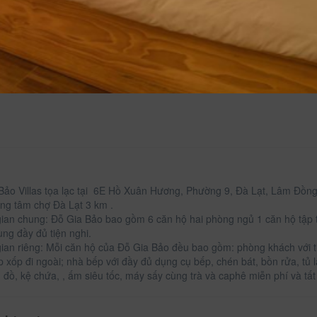
Bảo Villas tọa lạc tại 6E Hồ Xuân Hương, Phường 9, Đà Lạt, Lâm Đồn
ung tâm chợ Đà Lạt 3 km .
ian chung: Đỗ Gia Bảo bao gồm 6 căn hộ hai phòng ngủ 1 căn hộ tập t
ùng đầy đủ tiện nghi.
ian riêng: Mỗi căn hộ của Đỗ Gia Bảo đều bao gồm: phòng khách với ti
p xốp đi ngoài; nhà bếp với đầy đủ dụng cụ bếp, chén bát, bồn rửa, tủ 
ủ đồ, kệ chứa, , ấm siêu tốc, máy sấy cùng trà và caphê miễn phí và tất