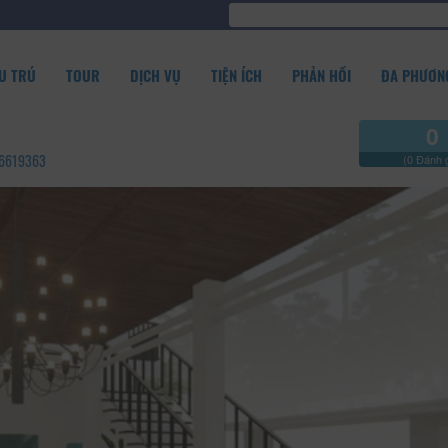
U TRÚ
TOUR
DỊCH VỤ
TIỆN ÍCH
PHẢN HỒI
ĐA PHƯƠNG
0
896619363
(0 Đánh g