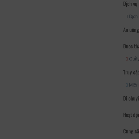
Dịch vụ
Dịch 
Ăn uống
Được th
Quầy 
Truy cập
Miễn 
Di chuy
Hoạt độ
Cung cấ