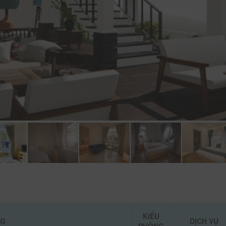
KIỂU
NG
DỊCH VỤ