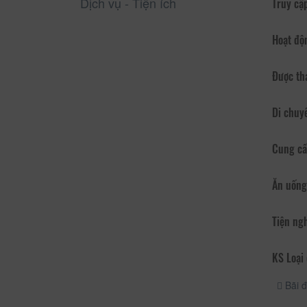
Dịch vụ - Tiện ích
Truy cập
Hoạt độ
Được th
Di chuy
Cung cấ
Ăn uống
Tiện ng
KS Loại 
Bãi đ