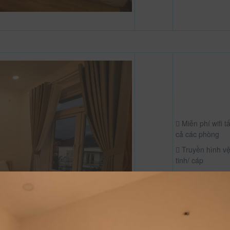
Miễn phí wifi tấ
cả các phòng
Truyền hình v
tinh/ cáp
Vật dụng dọn 
sinh
Vòi hoa sen