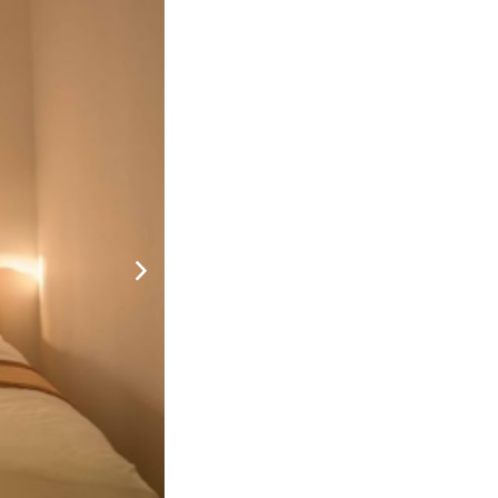
t
ệ
5.000.000
CHƯA KHAI BÁO PHÒNG
đ
vệ