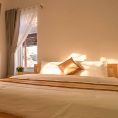
Miễn phí wifi tấ
cả các phòng
Truyền hình v
tinh/ cáp
Vòi hoa sen
Vật dụng dọn 
sinh