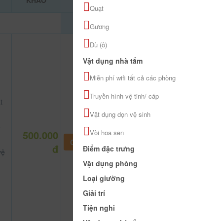
KHẢO
Quạt
Gương
Dù (ô)
Vật dụng nhà tắm
Miễn phí wifi tất cả các phòng
Truyền hình vệ tinh/ cáp
t
Vật dụng dọn vệ sinh
ệ
500.000
Vòi hoa sen
CHƯA KHAI BÁO PHÒNG
đ
Điểm đặc trưng
vệ
Vật dụng phòng
Loại giường
Giải trí
Tiện nghi