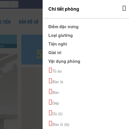
ĐĂNG NHẬP
Chi tiết phòng
 TIỆN
BẢN ĐỒ SỐ
Điểm đặc trưng
Loại giường
Giá tham khảo
Tiện nghi
iá)
500.000 đ
Giải trí
Vật dụng phòng
Tủ áo
Bàn là
Bàn
Dép
Dù (ô)
Bàn ủi (là)