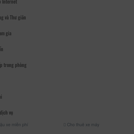
 Internet
ng và Thư giãn
am gia
ển
p trong phòng
hi
dịch vụ
ậu xe miễn phí
Cho thuê xe máy