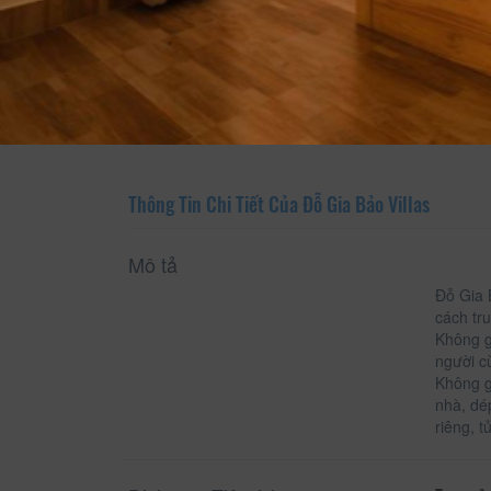
Xem thông tin phòng
Thông Tin Chi Tiết Của Đỗ Gia Bảo Villas
Mô tả
Đỗ Gia 
cách tr
Không g
người c
Không g
nhà, dé
riêng, t