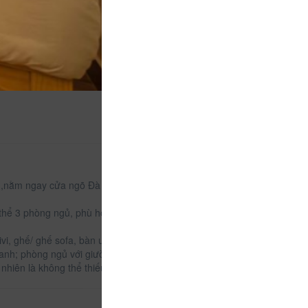
g,nằm ngay cửa ngõ Đà Lạt hướng từ Nha Trang lên,
hể 3 phòng ngủ, phù hợp với gia đình từ 4 đến 20
vi, ghế/ ghế sofa, bàn uống nước, dép bông đi trong
lanh; phòng ngủ với giường đệm, chăn bông, toilet
 nhiên là không thể thiếu wifi và nước nóng.