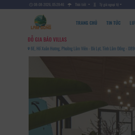
08-08-2026, 05:28:47
Thời tiết
Tỷ giá ngoại tệ
TRANG CHỦ
TIN TỨC
LƯ
ĐỖ GIA BẢO VILLAS
6E, Hồ Xuân Hương, Phường Lâm Viên - Đà Lạt, Tỉnh Lâm Đồng - 0