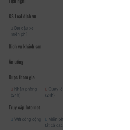
Tiện nghi
KS Loại dịch vụ
Bãi đậu xe
miễn phí
Dịch vụ khách sạn
Ăn uống
Được tham gia
Nhận phòng
Quầy lễ tân
(24h)
(24h)
Truy cập Internet
Wifi công cộng
Miễn phí wifi
tất cả các phòng