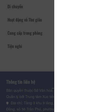
Di chuyển
Hoạt động và Thư giãn
Cung cấp trong phòng
Tiện nghi
Thông tin liên hệ
Bản quyền thuộc Sở Văn hoá, Thể thao và Du lịch Lâm Đồng.
Quản lý bởi Trung tâm Xúc tiến Du lịch Lâm Đồng
Địa chỉ: Tầng 3 khu 9 tầng, Trung tâm Hành chính tỉnh Lâm
Đồng, số 36 Trần Phú, phường Xuân Hương - Đà Lạt, tỉnh