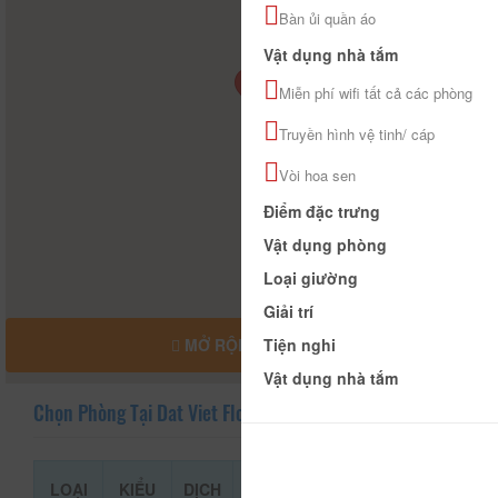
Bàn ủi quần áo
Vật dụng nhà tắm
Miễn phí wifi tất cả các phòng
Truyền hình vệ tinh/ cáp
Vòi hoa sen
Điểm đặc trưng
Vật dụng phòng
Loại giường
Giải trí
Tiện nghi
MỞ RỘNG BẢN ĐỒ
Vật dụng nhà tắm
Chọn Phòng Tại Dat Viet Flower
LOẠI
KIỂU
DỊCH
GIÁ THAM