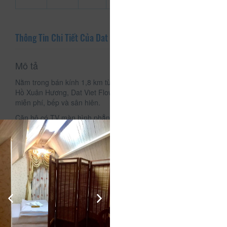
Thông Tin Chi Tiết Của Dat Viet Flower
Mô tả
Nằm trong bán kính 1,8 km từ Vườn hoa Đà Lạt và 3,5 km từ
Hồ Xuân Hương, Dat Viet Flower cung cấp chỗ nghỉ với Wi-Fi
miễn phí, bếp và sân hiên.
Căn hộ có TV màn hình phẳng, khu vực phòng ăn, ghế ngồi
và phòng tắm riêng với đồ vệ sinh cá nhân miễn phí, máy
sấy tóc cùng vòi sen.
Đat Viet Flower cũng có tiện nghi BBQ.
Du khách có thể thư giãn trong vườn.
Chỗ nghỉ cách Công viên Yersin 3,5 km và sân bay Liên
Khương 22 km.
Chỗ nghỉ này cũng được đánh giá là đáng giá tiền nhất ở Đà
Lạt! Khách sẽ tiết kiệm được nhiều hơn so với nghỉ tại những