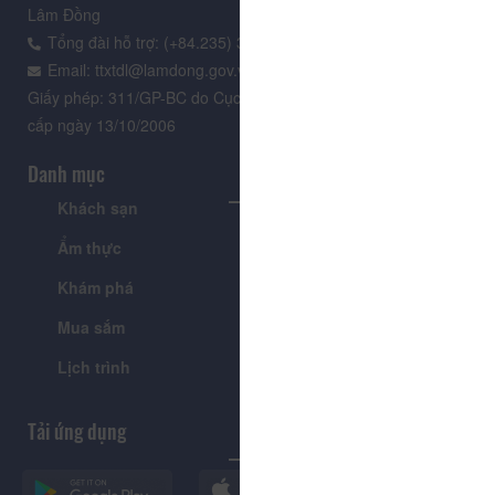
Lâm Đồng
Tổng đài hỗ trợ: (+84.235) 3.916.961
Email: ttxtdl@lamdong.gov.vn
Giấy phép: 311/GP-BC do Cục Báo chí - Bộ Văn hóa Thông tin
cấp ngày 13/10/2006
Danh mục
Khách sạn
Tour
Ẩm thực
Lễ hội & Sự kiện
Khám phá
Tin tức
Mua sắm
Giới thiệu
Lịch trình
Tiện ích
Tải ứng dụng