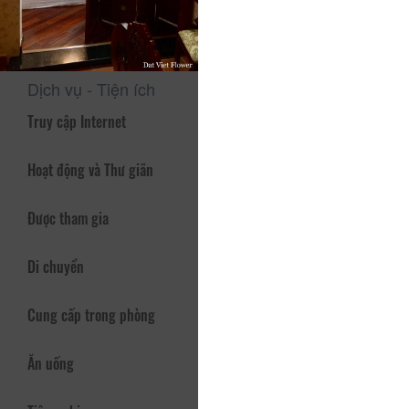
chỗ nghỉ khác ở thành phố này.
Chúng tôi sử dụng ngôn ngữ của bạn!
Dịch vụ - Tiện ích
Truy cập Internet
Hoạt động và Thư giãn
Được tham gia
Di chuyển
Cung cấp trong phòng
Ăn uống