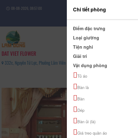
08-08-2026, 08:57:00
Chi tiết phòng
Đăng nhập
Điểm đặc trưng
Loại giường
Tiện nghi
DAT VIET FLOWER
Giải trí
332c, Nguyên Tử Lực, Phường Lâm Viên - Đà Lạt, Tỉnh Lâm Đồng - 096 212 11 75
Vật dụng phòng
0
Tủ áo
(0 Đánh giá)
Bàn là
Bàn
Dép
Bàn ủi (là)
Giá treo quần áo