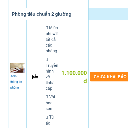
Phòng tiêu chuẩn 2 giường
Miễn
phí wifi
tất cả
các
phòng
Truyền
hình
1.100.000
Xem
vệ
CHƯA KHAI BÁO
đ
thông tin
tinh/
phòng
cáp
Vòi
hoa
sen
Tủ
áo