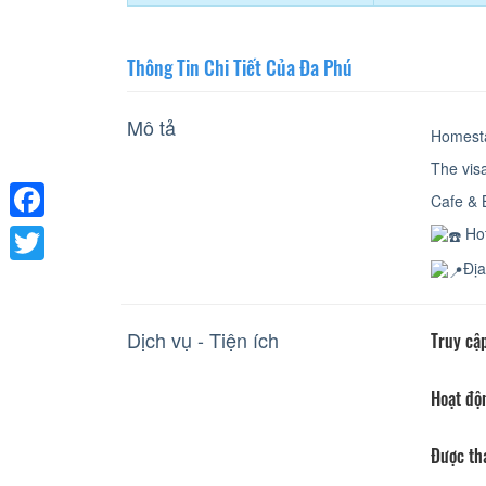
Thông Tin Chi Tiết Của Đa Phú
Mô tả
Homesta
The visa
Cafe & 
Hot
Facebook
Đị
Twitter
Dịch vụ - Tiện ích
Truy cập
Hoạt độ
Được th