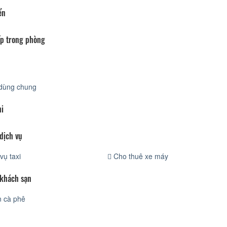
ển
p trong phòng
dùng chung
hi
dịch vụ
vụ taxi
Cho thuê xe máy
 khách sạn
 cà phê