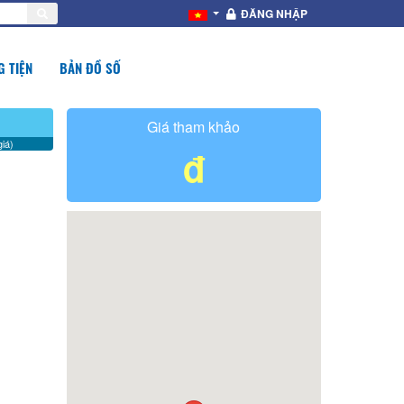
ĐĂNG NHẬP
 TIỆN
BẢN ĐỒ SỐ
Giá tham khảo
iá)
đ