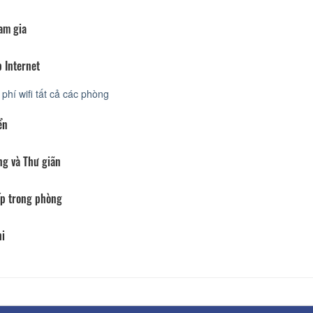
am gia
 Internet
phí wifi tất cả các phòng
ển
ng và Thư giãn
p trong phòng
hi