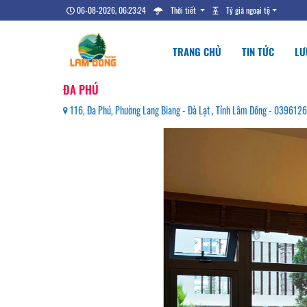
06-08-2026, 06:23:25
Thời tiết
Tỷ giá ngoại tệ
TRANG CHỦ
TIN TỨC
LƯ
ĐA PHÚ
116, Đa Phú, Phường Lang Biang - Đà Lạt , Tỉnh Lâm Đồng - 039612