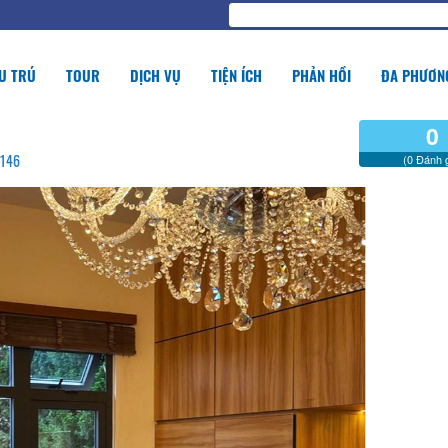
U TRÚ
TOUR
DỊCH VỤ
TIỆN ÍCH
PHẢN HỒI
ĐA PHƯƠNG
0
6146
(0 Đánh g