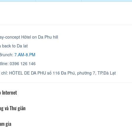
y-concept Hôtel on Da Phu hill
 back to Da lat
Brunch:
7.AM-8.PM
line: 0396 126 146
a chỉ: HÔTEL DE DA PHU số 116 Đa Phú, phường 7, TP.Đà Lạt
 Internet
ng và Thư giãn
am gia