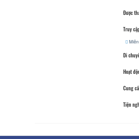
Được th
Truy cập
Miễn 
Di chuy
Hoạt độ
Cung cấ
Tiện ng