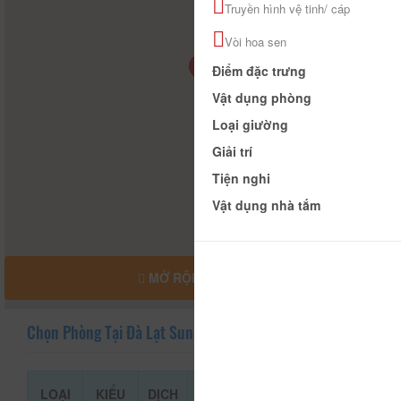
Truyền hình vệ tinh/ cáp
Vòi hoa sen
Điểm đặc trưng
Vật dụng phòng
Loại giường
Giải trí
Tiện nghi
Vật dụng nhà tắm
MỞ RỘNG BẢN ĐỒ
Chọn Phòng Tại Đà Lạt Sun Hills Hotel
LOẠI
KIỂU
DỊCH
GIÁ THAM