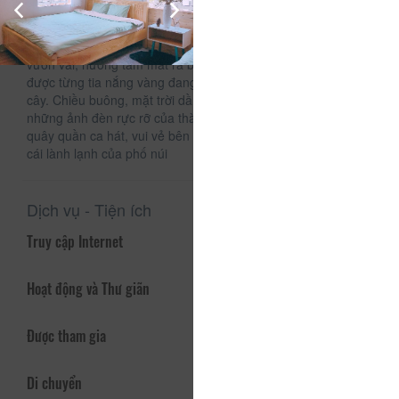
Đặc biệt !Tại Sun Hills homestay với view nhìn hướng xuống
tp Đà Lạt, sáng thức giấc bạn đã có thể ngắm trọn từng
khoảnh khắc chuyển mình của tp đà lạt từ trên cao, Chỉ cần
vươn vai, hướng tầm mắt ra bên ngoài là có thể cảm nhận
được từng tia nắng vàng đang len lỏi qua từng kẽ lá, nhành
cây. Chiều buông, mặt trời dần dần ngả bóng, đêm tới là
những ảnh đèn rực rỡ của thành phố về đêm cùng nhau
quây quần ca hát, vui vẻ bên bàn tiệc nướng thì còn đâu là
cái lành lạnh của phố núi
Dịch vụ - Tiện ích
Truy cập Internet
Hoạt động và Thư giãn
Được tham gia
Di chuyển