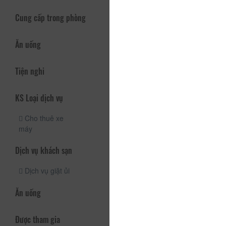
Cung cấp trong phòng
Ăn uống
Tiện nghi
KS Loại dịch vụ
Cho thuê xe
máy
Dịch vụ khách sạn
Dịch vụ giặt ủi
Ăn uống
Được tham gia