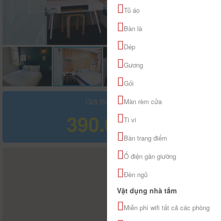
Tủ áo
Bàn là
Dép
Gương
Gối
Giá tham khảo
Màn rèm cửa
390.000 đ
Ti vi
Bàn trang điểm
Ổ điện gần giường
Đèn ngủ
Vật dụng nhà tắm
Miễn phí wifi tất cả các phòng