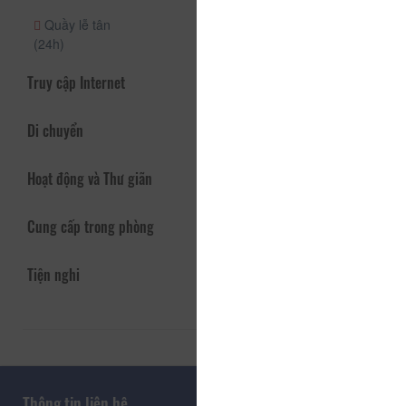
Quầy lễ tân
(24h)
Truy cập Internet
Di chuyển
Hoạt động và Thư giãn
Cung cấp trong phòng
Tiện nghi
Thông tin liên hệ