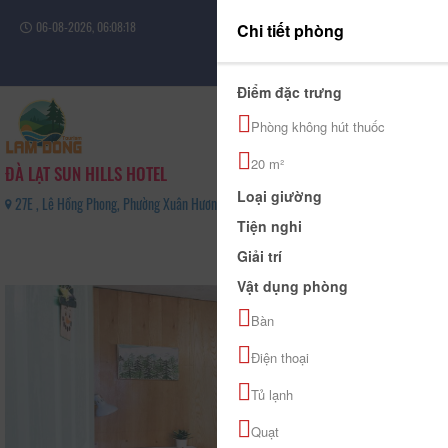
06-08-2026, 06:08:18
Chi tiết phòng
Đăng nhập
Điểm đặc trưng
Phòng không hút thuốc
20 m²
ĐÀ LẠT SUN HILLS HOTEL
Loại giường
27E , Lê Hồng Phong, Phường Xuân Hương - Đà Lạt, Tỉnh Lâm Đồng - 0979015740
Tiện nghi
0
Giải trí
(0 Đánh giá)
Vật dụng phòng
Bàn
Điện thoại
Tủ lạnh
Quạt