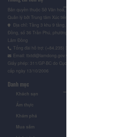
Bản quyền thuộc Sở Văn hoá, Thể thao và Du lịch Lâm Đồng.
Quản lý bởi Trung tâm Xúc tiến Du lịch Lâm Đồng
Địa chỉ: Tầng 3 khu 9 tầng, Trung tâm Hành chính tỉnh Lâm
Đồng, số 36 Trần Phú, phường Xuân Hương - Đà Lạt, tỉnh
Lâm Đồng
Tổng đài hỗ trợ: (+84.235) 3.916.961
Email: ttxtdl@lamdong.gov.vn
Giấy phép: 311/GP-BC do Cục Báo chí - Bộ Văn hóa Thông tin
cấp ngày 13/10/2006
Danh mục
Khách sạn
Tour
Ẩm thực
Lễ hội & Sự kiện
Khám phá
Tin tức
Mua sắm
Giới thiệu