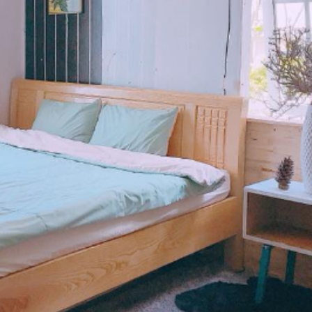
35 m²
Phòng không hút thuố
Bàn
Điện thoại