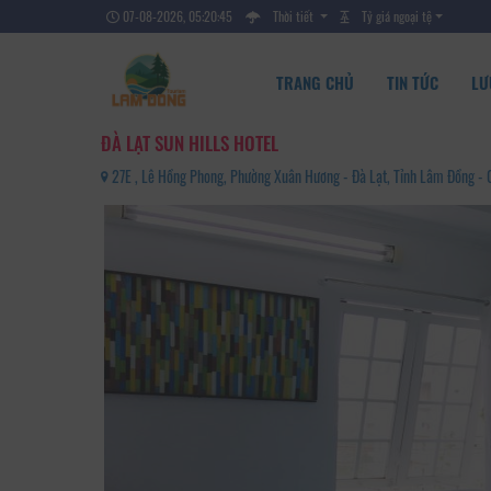
07-08-2026, 05:20:47
Thời tiết
Tỷ giá ngoại tệ
TRANG CHỦ
TIN TỨC
LƯ
ĐÀ LẠT SUN HILLS HOTEL
27E , Lê Hồng Phong, Phường Xuân Hương - Đà Lạt, Tỉnh Lâm Đồng 