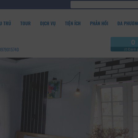
U TRÚ
TOUR
DỊCH VỤ
TIỆN ÍCH
PHẢN HỒI
ĐA PHƯƠNG
0
- 0979015740
(0 Đánh g