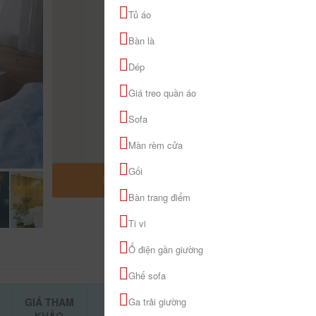
Tủ áo
Bàn là
Dép
Giá treo quần áo
Sofa
Màn rèm cửa
Gối
MỞ RỘNG BẢN ĐỒ
Bàn trang điểm
Ti vi
Ổ điện gần giường
Ghế sofa
GIÁ THAM
Ga trải giường
ĐẶT PHÒNG