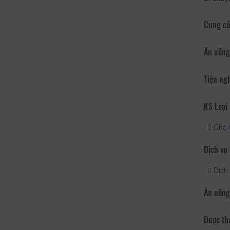
Cung cấ
Ăn uống
Tiện ng
KS Loại 
Cho 
Dịch vụ
Dịch 
Ăn uống
Được th