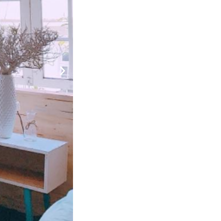
c
1.200.000
CHƯA KHAI BÁO PHÒNG
đ