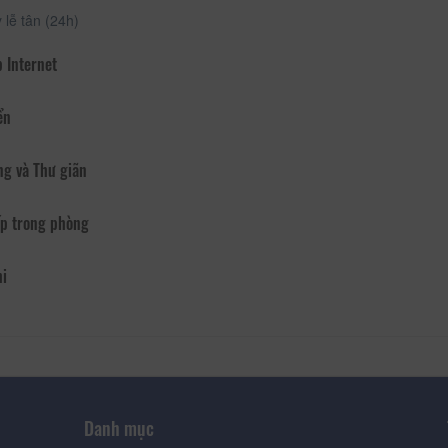
lễ tân (24h)
 Internet
ển
ng và Thư giãn
p trong phòng
hi
Danh mục