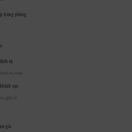
p trong phòng
hi
dịch vụ
thuê xe máy
 khách sạn
vụ giặt ủi
am gia