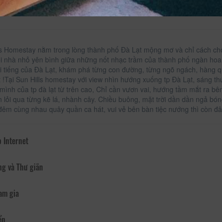
ls Homestay nằm trong lòng thành phố Đà Lạt mộng mơ và chỉ cách ch
i nhà nhỏ yên bình giữa những nốt nhạc trầm của thành phố ngàn hoa, 
i tiếng của Đà Lạt, khám phá từng con đường, từng ngõ ngách, hàng 
t !Tại Sun Hills homestay với view nhìn hướng xuống tp Đà Lạt, sáng t
mình của tp đà lạt từ trên cao, Chỉ cần vươn vai, hướng tầm mắt ra bê
n lỏi qua từng kẽ lá, nhành cây. Chiều buông, mặt trời dần dần ngả bó
đêm cùng nhau quây quần ca hát, vui vẻ bên bàn tiệc nướng thì còn đâu
 Internet
ng và Thư giãn
am gia
ển