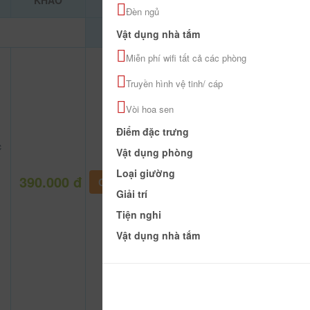
KHẢO
Đèn ngủ
Vật dụng nhà tắm
Miễn phí wifi tất cả các phòng
Truyền hình vệ tinh/ cáp
Vòi hoa sen
Điểm đặc trưng
c
Vật dụng phòng
Loại giường
390.000 đ
CHƯA KHAI BÁO PHÒNG
Giải trí
Tiện nghi
Vật dụng nhà tắm