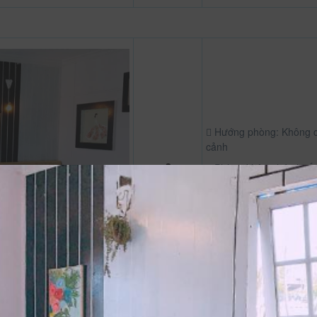
Hướng phòng: Không 
cảnh
Phòng không hút thuố
Bàn
Điện thoại