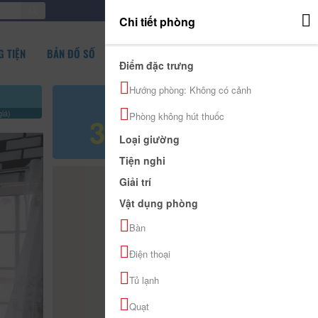
ĐĂNG NHẬP
Chi tiết phòng
 TIỆN
BẢN ĐỒ SỐ
Điểm đặc trưng
Hướng phòng: Không có cảnh
Giá tham khảo
iá)
Phòng không hút thuốc
390.000 đ
Loại giường
Tiện nghi
Giải trí
Vật dụng phòng
Bàn
Điện thoại
Tủ lạnh
Quạt