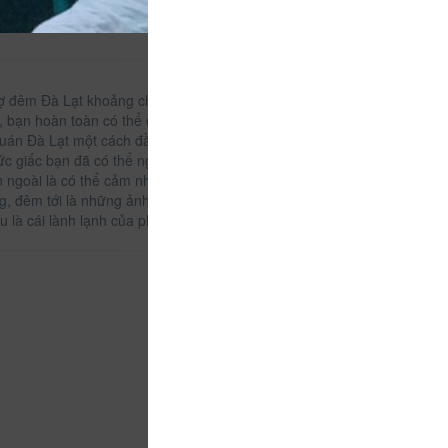
ợ đêm Đà Lạt khoảng chừng 1,5km, Sun Hills như
bạn hoàn toàn có thể di chuyển tới hàng trăm địa
quán Đà Lạt một cách đầy dễ dàng.
hức giấc bạn đã có thể ngắm trọn từng khoảnh khắc
n ngoài là có thể cảm nhận được từng tia nắng vàng
ng, đêm tới là những ảnh đèn rực rỡ của thành
 là cái lành lạnh của phố núi