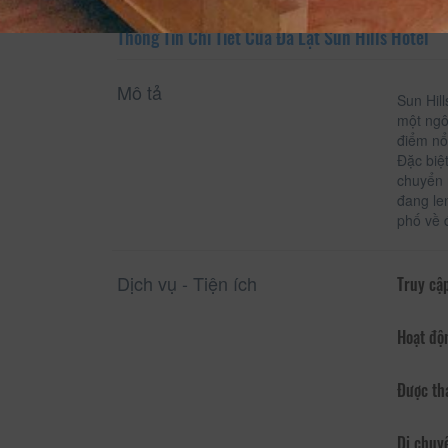
Thông Tin Chi Tiết Của Đà Lạt Sun Hills Hotel
Mô tả
Sun Hil
một ngô
điểm nổ
Đặc biệ
chuyển 
đang le
phố về 
Dịch vụ - Tiện ích
Truy cập
Hoạt độ
Được th
Di chuy