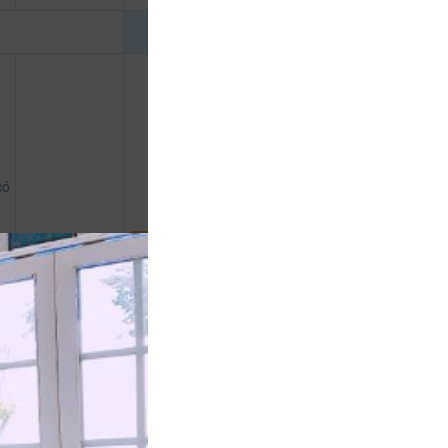
có
c
750.000 đ
CHƯA KHAI BÁO PHÒNG