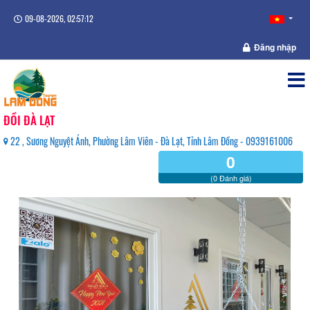
09-08-2026, 02:57:12
Đăng nhập
ĐỒI ĐÀ LẠT
22 , Sương Nguyệt Ánh, Phường Lâm Viên - Đà Lạt, Tỉnh Lâm Đồng - 0939161006
0
(0 Đánh giá)