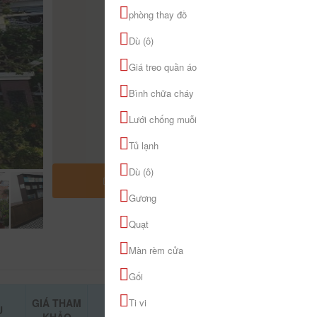
phòng thay đồ
Dù (ô)
Giá treo quần áo
Bình chữa cháy
Lưới chống muỗi
Tủ lạnh
Dù (ô)
MỞ RỘNG BẢN ĐỒ
Gương
Quạt
Màn rèm cửa
Gối
GIÁ THAM
Ti vi
Ụ
ĐẶT PHÒNG