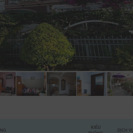
KIỂU
ÒNG
DỊCH V