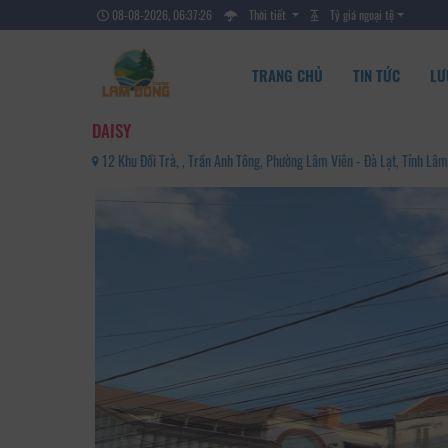
08-08-2026, 06:37:28
Thời tiết
Tỷ giá ngoại tệ
TRANG CHỦ
TIN TỨC
LƯ
DAISY
12 Khu Đồi Trà, , Trần Anh Tông, Phường Lâm Viên - Đà Lạt, Tỉnh L