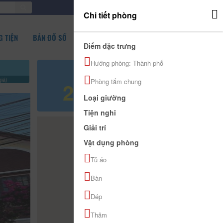
ĐĂNG NHẬP
Chi tiết phòng
 TIỆN
BẢN ĐỒ SỐ
Điểm đặc trưng
Hướng phòng: Thành phố
Giá tham khảo
iá)
Phòng tắm chung
280.000 đ
Loại giường
Tiện nghi
Giải trí
Vật dụng phòng
Tủ áo
Bàn
Dép
Thảm