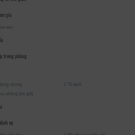
am gia
oa sen
ển
p trong phòng
dùng chung
Tủ lạnh
vụ phòng [24 giờ]
hi
dịch vụ
đón sân bay
Bãi đậu xe miễn phí