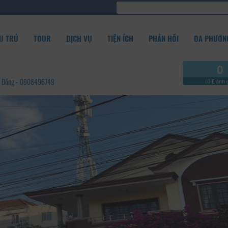
U TRÚ
TOUR
DỊCH VỤ
TIỆN ÍCH
PHẢN HỒI
ĐA PHƯƠNG
0
âm Đồng - 0908496749
(0 Đánh g