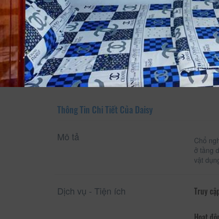
Xem thông tin phòng
Thông Tin Chi Tiết Của Daisy
Mô tả
Chổ ngh
ở tầng 
vật dụn
Dịch vụ - Tiện ích
Truy cập
Hoạt độ