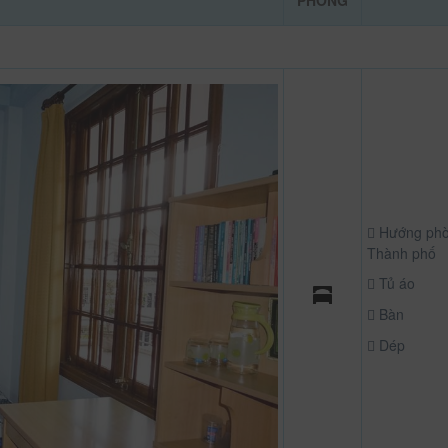
PHÒNG
Hướng phò
Thành phố
Tủ áo
Bàn
Dép