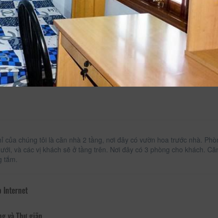
Tủ áo
ỉ của chúng tôi là căn nhà 2 tầng, nơi đây có vườn hoa trước nhà. P
dưới, và các vị khách sẽ ở tầng trên. Nơi đây có 3 phòng cho khách. 
g tắm.
 Internet
ng và Thư giãn