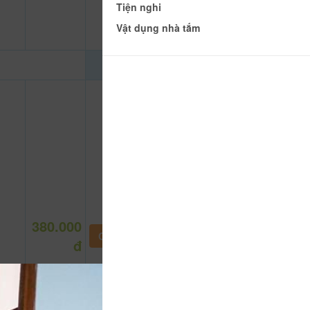
Tiện nghi
Vật dụng nhà tắm
380.000
CHƯA KHAI BÁO PHÒNG
đ