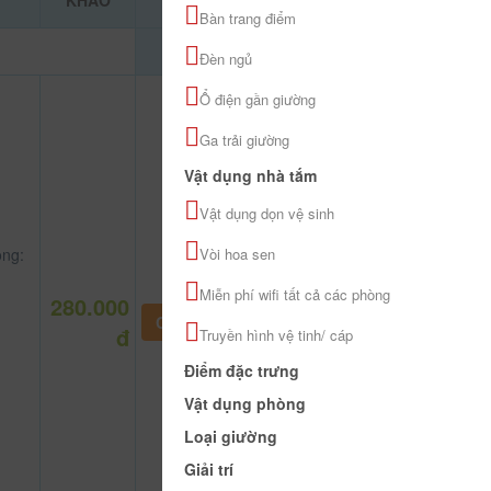
KHẢO
Bàn trang điểm
Đèn ngủ
Ổ điện gần giường
Ga trải giường
Vật dụng nhà tắm
Vật dụng dọn vệ sinh
ng:
Vòi hoa sen
Miễn phí wifi tất cả các phòng
280.000
CHƯA KHAI BÁO PHÒNG
đ
Truyền hình vệ tinh/ cáp
Điểm đặc trưng
Vật dụng phòng
Loại giường
Giải trí