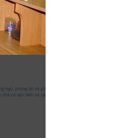
hòng ngủ, phòng ăn và phòng khách của chủ nhà nằm
Căn nhà có sân hiên và các phòng tắm chung cung cấp