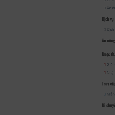
Xe đ
Dịch vụ
Dịch 
Ăn uống
Được th
Giữ h
Nhận
Truy cập
Miễn 
Di chuy