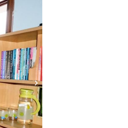
ng:
330.000
CHƯA KHAI BÁO PHÒNG
đ
ng: