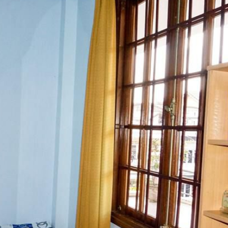
Phòng tắm
chung
Hướng phò
Vườn
Hướng phò
Thành phố