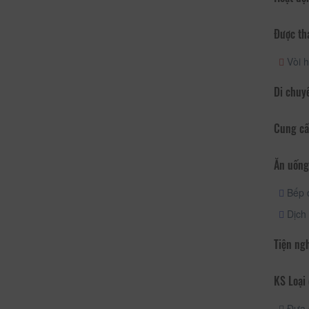
Được th
Vòi h
Di chuy
Cung cấ
Ăn uống
Bếp 
Dịch 
Tiện ng
KS Loại 
Đưa 