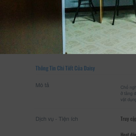
Xem thông tin phòng
Thông Tin Chi Tiết Của Daisy
Mô tả
Chổ ngh
ở tầng 
vật dụn
Dịch vụ - Tiện ích
Truy cập
Hoạt độ