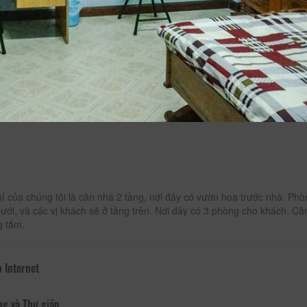
Tủ áo
ỉ của chúng tôi là căn nhà 2 tầng, nơi đây có vườn hoa trước nhà. P
dưới, và các vị khách sẽ ở tầng trên. Nơi đây có 3 phòng cho khách. 
g tắm.
 Internet
ng và Thư giãn