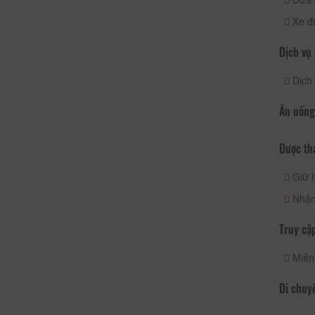
Xe đ
Dịch vụ
Dịch 
Ăn uống
Được th
Giữ h
Nhận
Truy cập
Miễn 
Di chuy