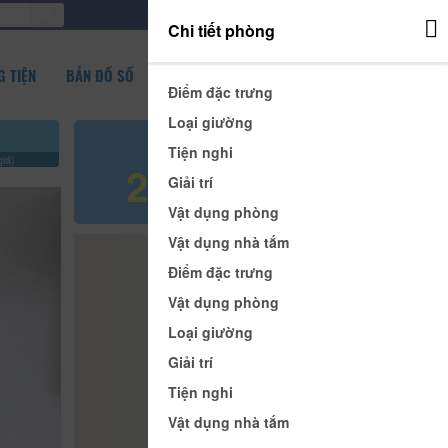
ĐĂNG NHẬP
Chi tiết phòng
 TIỆN
BẢN ĐỒ SỐ
Điểm đặc trưng
Loại giường
Giá tham khảo
Tiện nghi
iá)
280.000 đ
Giải trí
Vật dụng phòng
Vật dụng nhà tắm
Điểm đặc trưng
Vật dụng phòng
Loại giường
Giải trí
Tiện nghi
Vật dụng nhà tắm