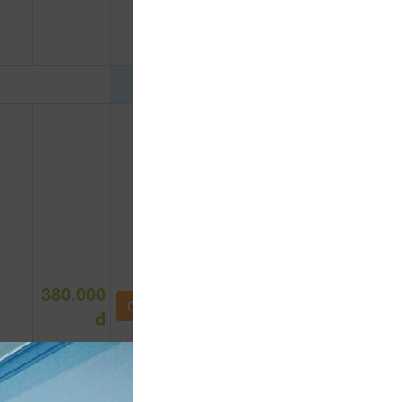
380.000
CHƯA KHAI BÁO PHÒNG
đ