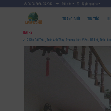
06-08-2026, 05:20:15
Thời tiết
Tỷ giá ngoại tệ
TRANG CHỦ
TIN TỨC
LƯ
DAISY
12 Khu Đồi Trà, , Trần Anh Tông, Phường Lâm Viên - Đà Lạt, Tỉnh L