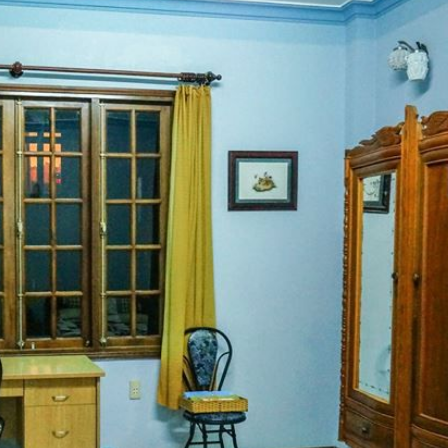
Phòng tắm
chung
Hướng phò
Vườn
Hướng phò
Thành phố