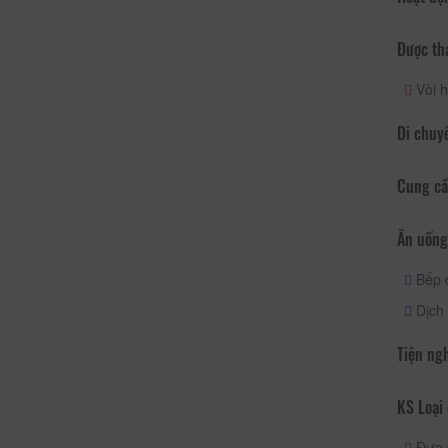
Được th
Vòi h
Di chuy
Cung cấ
Ăn uống
Bếp 
Dịch 
Tiện ng
KS Loại 
Đưa 