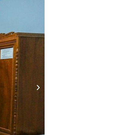
ng:
330.000
CHƯA KHAI BÁO PHÒNG
đ
ng: