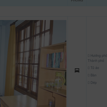
PHÒNG
Hướng phò
Thành phố
Tủ áo
Bàn
Dép