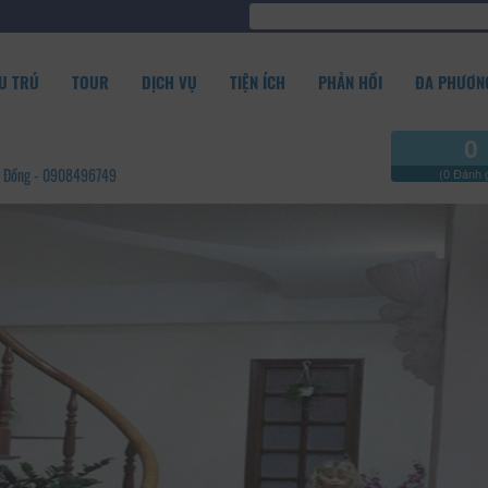
U TRÚ
TOUR
DỊCH VỤ
TIỆN ÍCH
PHẢN HỒI
ĐA PHƯƠNG
0
âm Đồng - 0908496749
(0 Đánh g