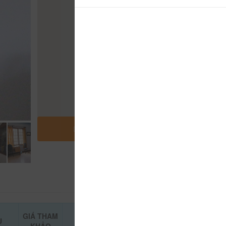
MỞ RỘNG BẢN ĐỒ
GIÁ THAM
Ụ
ĐẶT PHÒNG