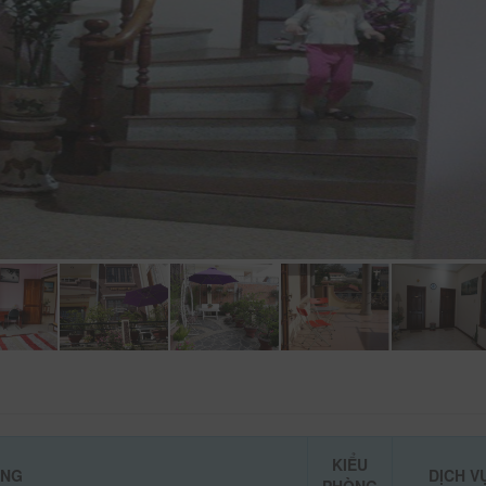
KIỂU
ÒNG
DỊCH V