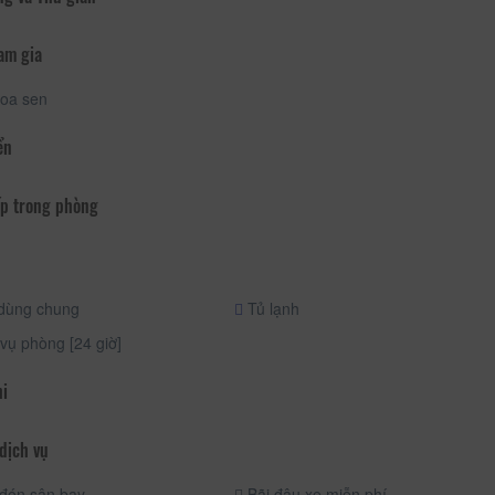
am gia
oa sen
ển
p trong phòng
dùng chung
Tủ lạnh
vụ phòng [24 giờ]
hi
dịch vụ
đón sân bay
Bãi đậu xe miễn phí