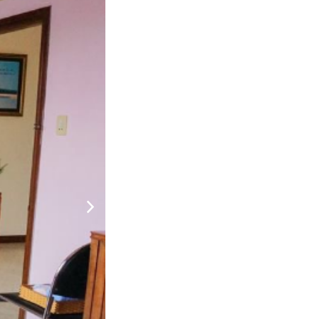
ng:
330.000
CHƯA KHAI BÁO PHÒNG
đ
ng: