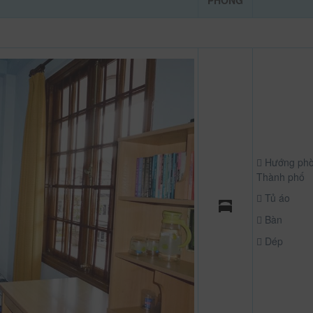
PHÒNG
Hướng phò
Thành phố
Tủ áo
Bàn
Dép