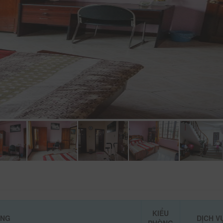
KIỂU
ÒNG
DỊCH V