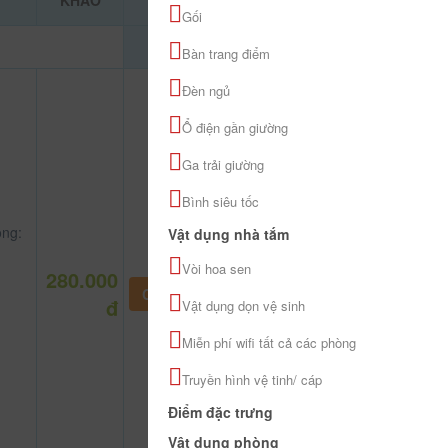
KHẢO
Gối
Bàn trang điểm
Đèn ngủ
Ổ điện gần giường
Ga trải giường
Bình siêu tốc
ng:
Vật dụng nhà tắm
Vòi hoa sen
280.000
CHƯA KHAI BÁO PHÒNG
đ
Vật dụng dọn vệ sinh
Miễn phí wifi tất cả các phòng
Truyền hình vệ tinh/ cáp
Điểm đặc trưng
Vật dụng phòng