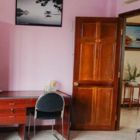
Phòng tắm
chung
Hướng phò
Vườn
Hướng phò
Thành phố