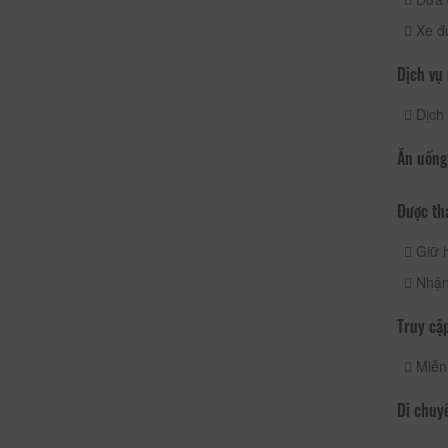
Xe đ
Dịch vụ
Dịch 
Ăn uống
Được th
Giữ h
Nhận
Truy cập
Miễn 
Di chuy