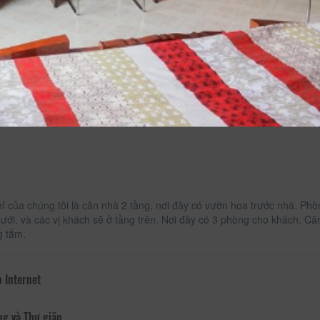
Tủ áo
ỉ của chúng tôi là căn nhà 2 tầng, nơi đây có vườn hoa trước nhà. P
dưới, và các vị khách sẽ ở tầng trên. Nơi đây có 3 phòng cho khách. 
g tắm.
 Internet
ng và Thư giãn