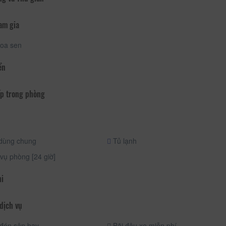
am gia
oa sen
ển
p trong phòng
dùng chung
Tủ lạnh
vụ phòng [24 giờ]
hi
dịch vụ
đón sân bay
Bãi đậu xe miễn phí