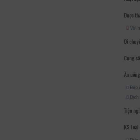
Được th
Vòi h
Di chuy
Cung cấ
Ăn uống
Bếp 
Dịch 
Tiện ng
KS Loại 
Đưa 