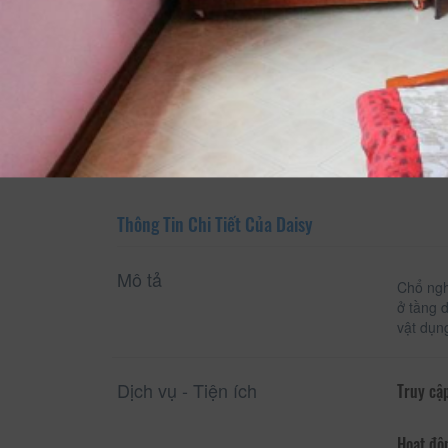
Xem thông tin phòng
Thông Tin Chi Tiết Của Daisy
Mô tả
Chổ ngh
ở tầng 
vật dụn
Dịch vụ - Tiện ích
Truy cập
Hoạt độ