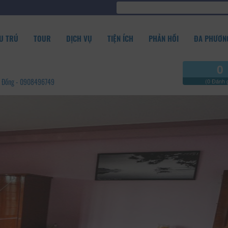
U TRÚ
TOUR
DỊCH VỤ
TIỆN ÍCH
PHẢN HỒI
ĐA PHƯƠNG
0
âm Đồng - 0908496749
(0 Đánh g