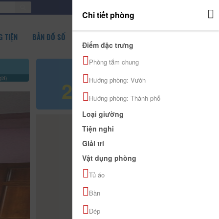
ĐĂNG NHẬP
Chi tiết phòng
 TIỆN
BẢN ĐỒ SỐ
Điểm đặc trưng
Phòng tắm chung
Giá tham khảo
iá)
Hướng phòng: Vườn
280.000 đ
Hướng phòng: Thành phố
Loại giường
Tiện nghi
Giải trí
Vật dụng phòng
Tủ áo
Bàn
Dép