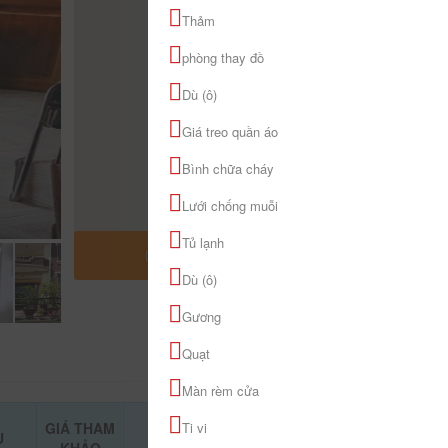
Thảm
phòng thay đồ
Dù (ô)
Giá treo quần áo
Bình chữa cháy
Lưới chống muỗi
Tủ lạnh
MỞ RỘNG BẢN ĐỒ
Dù (ô)
Gương
Quạt
Màn rèm cửa
GIÁ THAM
Ti vi
Ụ
ĐẶT PHÒNG