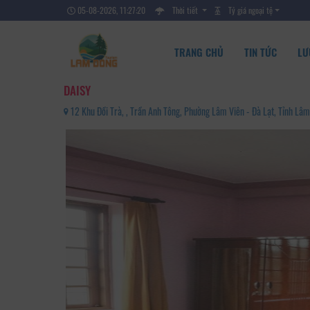
05-08-2026, 11:27:22
Thời tiết
Tỷ giá ngoại tệ
TRANG CHỦ
TIN TỨC
LƯ
DAISY
12 Khu Đồi Trà, , Trần Anh Tông, Phường Lâm Viên - Đà Lạt, Tỉnh L