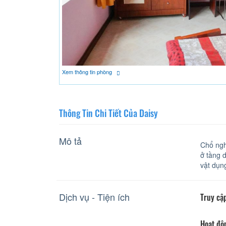
Xem thông tin phòng
Thông Tin Chi Tiết Của Daisy
Mô tả
Chổ ngh
ở tầng 
vật dụn
Dịch vụ - Tiện ích
Truy cập
Hoạt độ