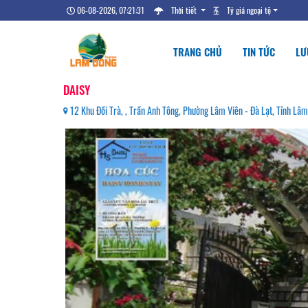
06-08-2026, 07:21:33
Thời tiết
Tỷ giá ngoại tệ
TRANG CHỦ
TIN TỨC
LƯ
DAISY
12 Khu Đồi Trà, , Trần Anh Tông, Phường Lâm Viên - Đà Lạt, Tỉnh L