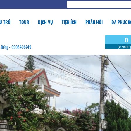
U TRÚ
TOUR
DỊCH VỤ
TIỆN ÍCH
PHẢN HỒI
ĐA PHƯƠNG
0
âm Đồng - 0908496749
(0 Đánh g