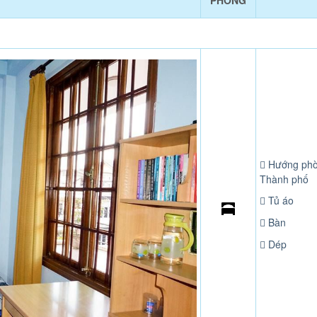
PHÒNG
Hướng phò
Thành phố
Tủ áo
Bàn
Dép