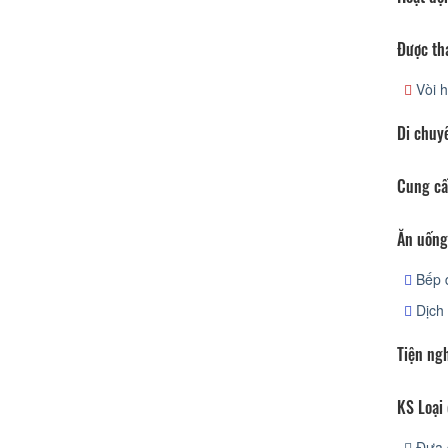
Được th
Vòi h
Di chuy
Cung cấ
Ăn uống
Bếp 
Dịch 
Tiện ng
KS Loại 
Đưa 