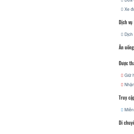
Xe đ
Dịch vụ
Dịch 
Ăn uống
Được th
Giữ h
Nhận
Truy cập
Miễn 
Di chuy