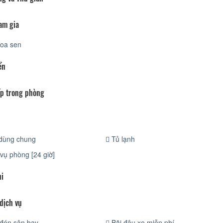
am gia
oa sen
ển
p trong phòng
dùng chung
Tủ lạnh
vụ phòng [24 giờ]
hi
dịch vụ
đón sân bay
Bãi đậu xe miễn phí