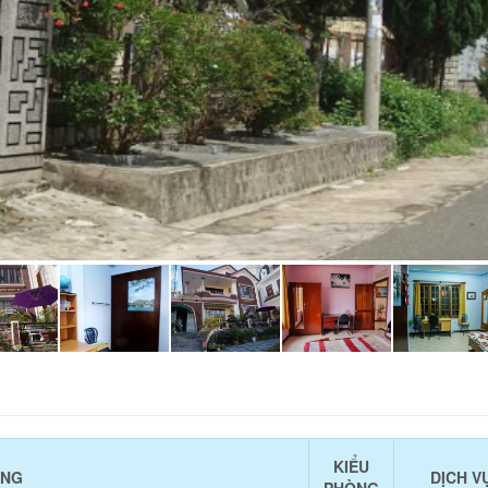
KIỂU
ÒNG
DỊCH V