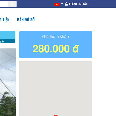
ĐĂNG NHẬP
 TIỆN
BẢN ĐỒ SỐ
Giá tham khảo
iá)
280.000 đ