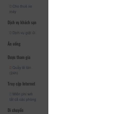
Cho thuê xe
máy
Dịch vụ khách sạn
Dịch vụ giặt ủi
Ăn uống
Được tham gia
Quầy lễ tân
(24h)
Truy cập Internet
Miễn phí wifi
tất cả các phòng
Di chuyển