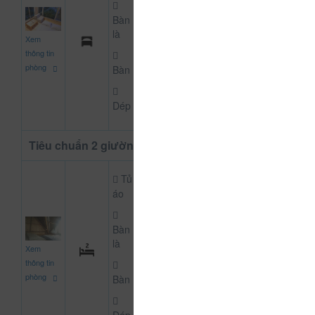
Bàn
250.000
là
Xem
CHƯA KHAI BÁO PH
đ
thông tin
phòng
Bàn
Dép
Tiêu chuẩn 2 giường
Tủ
áo
Bàn
500.000
là
Xem
CHƯA KHAI BÁO PH
đ
thông tin
phòng
Bàn