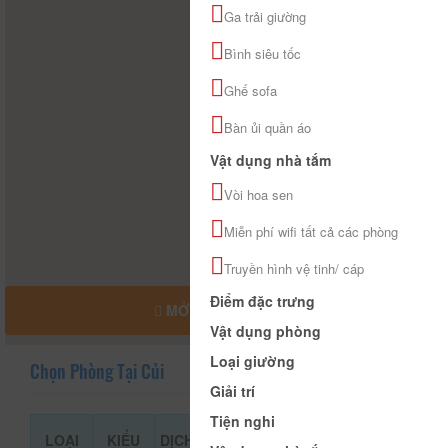
Ga trải giường
Bình siêu tốc
Ghế sofa
Bàn ủi quần áo
Vật dụng nhà tắm
Vòi hoa sen
Miễn phí wifi tất cả các phòng
Truyền hình vệ tinh/ cáp
Điểm đặc trưng
MỞ RỘNG BẢN ĐỒ
Vật dụng phòng
Loại giường
Chọn Phòng Tại Củi
Giải trí
Tiện nghi
LOẠI
KIỂU
DỊCH
GIÁ THAM