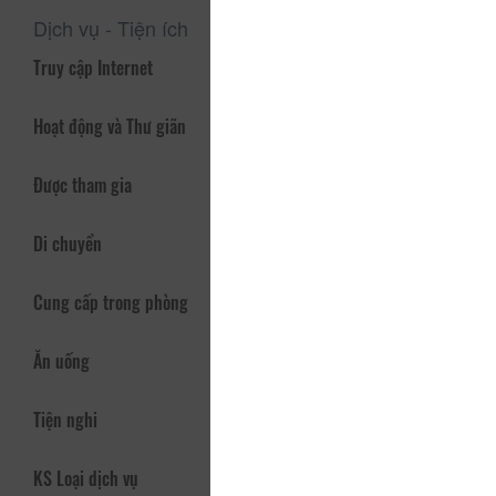
Dịch vụ - Tiện ích
Truy cập Internet
Hoạt động và Thư giãn
Được tham gia
Di chuyển
Cung cấp trong phòng
Ăn uống
Tiện nghi
KS Loại dịch vụ