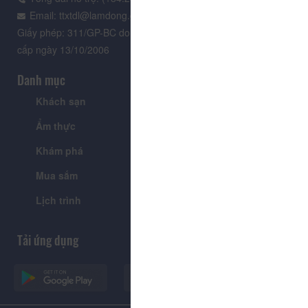
Email: ttxtdl@lamdong.gov.vn
Giấy phép: 311/GP-BC do Cục Báo chí - Bộ Văn hóa Thông tin
cấp ngày 13/10/2006
Danh mục
Khách sạn
Tour
Ẩm thực
Lễ hội & Sự kiện
Khám phá
Tin tức
Mua sắm
Giới thiệu
Lịch trình
Tiện ích
Tải ứng dụng