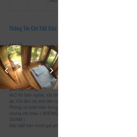
Dép
Thông Tin Chi Tiết Của Củi
Mô tả
Củi homestay tọa lạc tại 79 Triệu Việt Vương ,phường 4,
thành phố Đà Lạt
Củi cung cấp thêm thông tin để các bạn nắm rõ: Củi là
homestay bình dân nên phòng hơi bé, chỉ vừa đủ nệm ( vì là
nhà sàn nên không có giường ) và khoảng trống để đồ, thư
giãn bên trong.
W.C thì bên ngoài, xài chung, có 4 wc nhưng rất mới & sạch
sẽ, Củi làm vệ sinh liên tục mỗi giờ.
Phòng có toilet bên trong là phòng dành cho 01 nhóm bạn ở
chung với nhau ( KHÔNG Ở GHÉP , KHÔNG CÓ PHÒNG
DORM )
Đặc biệt bên mình giá phòng ngày thường lễ như nhau nha .