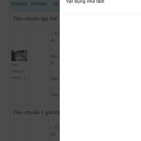
ĐẶT PHÒNG
Vật dụng nhà tắm
PHÒNG
PHÒNG
VỤ
KHẢO
Tiêu chuẩn tập thể
Tủ
áo
Bàn
150.000
là
Xem
CHƯA KHAI BÁO PH
đ
thông tin
phòng
Bàn
Dép
Tiêu chuẩn 1 giường
Tủ
áo