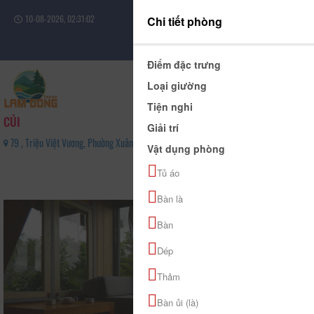
10-08-2026, 02:31:02
Chi tiết phòng
Đăng nhập
Điểm đặc trưng
Loại giường
Tiện nghi
CỦI
Giải trí
79 , Triệu Việt Vương, Phường Xuân Hương - Đà Lạt, Tỉnh Lâm Đồng - 0911662070
Vật dụng phòng
0
Tủ áo
(0 Đánh giá)
Bàn là
Bàn
Dép
Thảm
Bàn ủi (là)