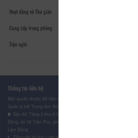
Hoạt động và Thư giãn
Cung cấp trong phòng
Tiện nghi
Thông tin liên hệ
Bản quyền thuộc Sở Văn hoá, Thể thao và Du lịch Lâm Đồng.
Quản lý bởi Trung tâm Xúc tiến Du lịch Lâm Đồng
Địa chỉ: Tầng 3 khu 9 tầng, Trung tâm Hành chính tỉnh Lâm
Đồng, số 36 Trần Phú, phường Xuân Hương - Đà Lạt, tỉnh
Lâm Đồng
Tổng đài hỗ trợ: (+84.235) 3.916.961