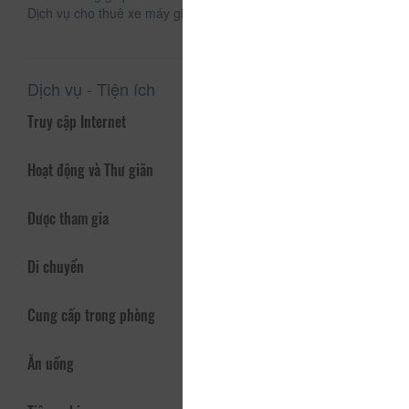
Dịch vụ cho thuê xe máy giá rẻ - giặt ủi sấy
Dịch vụ - Tiện ích
Truy cập Internet
Hoạt động và Thư giãn
Được tham gia
Di chuyển
Cung cấp trong phòng
Ăn uống