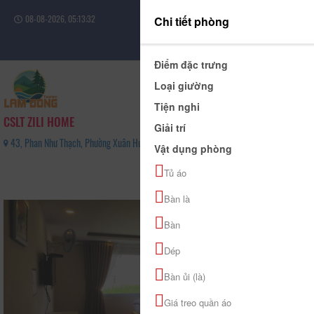
08-08-2026, 05:13:32
Chi tiết phòng
Đăng nhập
Điểm đặc trưng
Loại giường
Tiện nghi
CSLT ZILI HOME
Giải trí
43, Phan Như Thạch, Phường Xuân Hương - Đà Lạt, Tỉnh Lâm Đồng - 0356862793
Vật dụng phòng
0
Tủ áo
(0 Đánh giá)
Bàn là
Bàn
Dép
Bàn ủi (là)
Giá treo quần áo