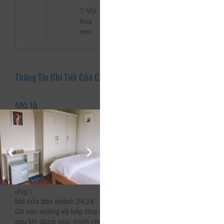
Vòi
hoa
sen
Thông Tin Chi Tiết Của CSLT Zili Home
Mô tả
CSLT Zili home tọa lạc tại 43 Phan Như Thạch, phường 1,
thành phố Đà Lạt.
Sự sạch sẽ từ phòng ốc mới xây , vệ sinh rất kĩ đem lại cảm
giác thoải mái yên tâm khi đi du lịch.
Giá cả thực sự rẻ so với 1 số nơi khác ( chỉ làm vì đam mê )
chỉ #200-
Nước suối , ủi đồ miễn phí ( sẽ tranh thủ nhất có thể để đáp
ứng )
Mở cửa đón khách 24/24
Có sân vường và bếp bbq các bạn có thể sử dụng ( dọn dẹp
sau khi dùng giúp mình nhé )