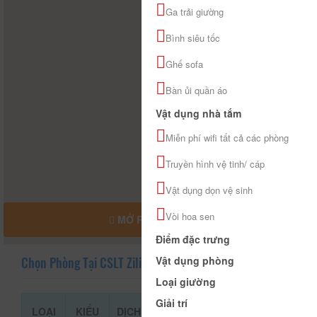
Ga trải giường
Bình siêu tốc
Ghế sofa
Bàn ủi quần áo
Vật dụng nhà tắm
Miễn phí wifi tất cả các phòng
Truyền hình vệ tinh/ cáp
Vật dụng dọn vệ sinh
Vòi hoa sen
MỞ RỘNG BẢN ĐỒ
Điểm đặc trưng
Vật dụng phòng
Chọn Phòng Tại CSLT Zili Home
Loại giường
Giải trí
LOẠI
KIỂU
DỊCH
GIÁ THAM