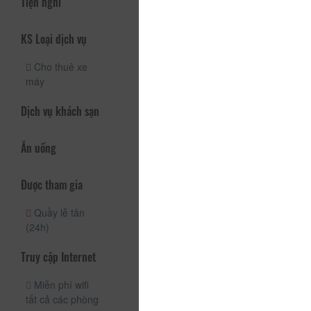
Tiện nghi
KS Loại dịch vụ
Cho thuê xe
máy
Dịch vụ khách sạn
Ăn uống
Được tham gia
Quầy lễ tân
(24h)
Truy cập Internet
Miễn phí wifi
tất cả các phòng