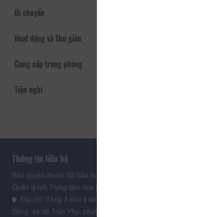
Di chuyển
Hoạt động và Thư giãn
Cung cấp trong phòng
Tiện nghi
Thông tin liên hệ
Bản quyền thuộc Sở Văn hoá, Thể thao và Du lịch Lâm Đồng.
Quản lý bởi Trung tâm Xúc tiến Du lịch Lâm Đồng
Địa chỉ: Tầng 3 khu 9 tầng, Trung tâm Hành chính tỉnh Lâm
Đồng, số 36 Trần Phú, phường Xuân Hương - Đà Lạt, tỉnh