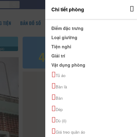
ĐĂNG NHẬP
Chi tiết phòng
 TIỆN
BẢN ĐỒ SỐ
Điểm đặc trưng
Loại giường
Giá tham khảo
Tiện nghi
iá)
400.000 đ
Giải trí
Vật dụng phòng
Tủ áo
Bàn là
Bàn
Dép
Dù (ô)
Giá treo quần áo