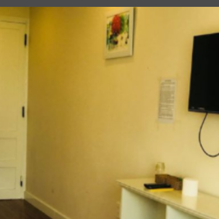
Miễn phí wifi tất cả cá
phòng
Truyền hình vệ tinh/ c
Vật dụng dọn vệ sinh
Vòi hoa sen