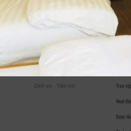
Thông Tin Chi Tiết Của CSLT Zili Home
Mô tả
CSLT Zi
Sự sạch 
Giá cả t
Nước suố
Mở cửa 
Có sân 
Dịch vụ 
Dịch vụ - Tiện ích
Truy cập
Hoạt độ
Được th