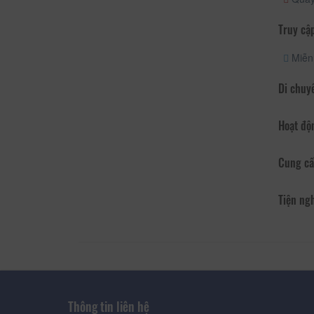
Truy cập
Miễn 
Di chuy
Hoạt độ
Cung cấ
Tiện ng
Thông tin liên hệ