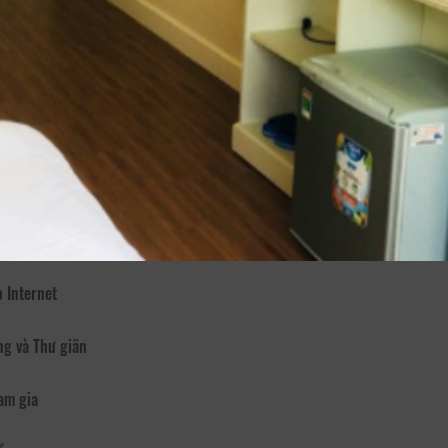
li home tọa lạc tại 43 Phan Như Thạch, phường 1, thành phố Đà Lạt.
sẽ từ phòng ốc mới xây , vệ sinh rất kĩ đem lại cảm giác thoải mái yên t
hực sự rẻ so với 1 số nơi khác ( chỉ làm vì đam mê ) chỉ #200-
i , ủi đồ miễn phí ( sẽ tranh thủ nhất có thể để đáp ứng )
đón khách 24/24
vường và bếp bbq các bạn có thể sử dụng ( dọn dẹp sau khi dùng giúp
cho thuê xe máy giá rẻ - giặt ủi sấy
 Internet
ng và Thư giãn
am gia