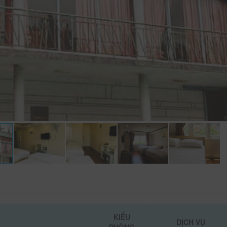
KIỂU
DỊCH VỤ