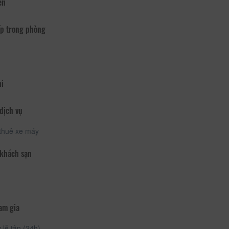
ển
p trong phòng
hi
dịch vụ
thuê xe máy
 khách sạn
am gia
lễ tân (24h)