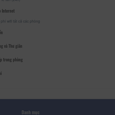
 Internet
phí wifi tất cả các phòng
ển
ng và Thư giãn
p trong phòng
hi
Danh mục