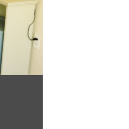
âm khi đi du lịch.
 mình nhé )