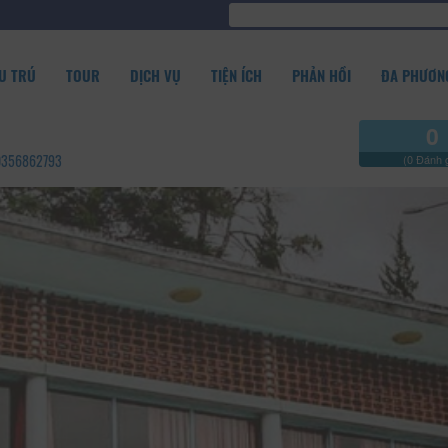
U TRÚ
TOUR
DỊCH VỤ
TIỆN ÍCH
PHẢN HỒI
ĐA PHƯƠNG
0
- 0356862793
(0 Đánh g