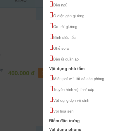
KHẢO
Đèn ngủ
Ổ điện gần giường
Ga trải giường
Bình siêu tốc
Ghế sofa
c
Bàn ủi quần áo
Vật dụng nhà tắm
áp
400.000 đ
CHƯA KHAI BÁO PHÒNG
Miễn phí wifi tất cả các phòng
Truyền hình vệ tinh/ cáp
Vật dụng dọn vệ sinh
Vòi hoa sen
Điểm đặc trưng
Vật dụng phòng