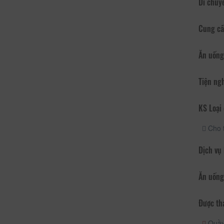
Di chuy
Cung cấ
Ăn uống
Tiện ng
KS Loại 
Cho 
Dịch vụ
Ăn uống
Được th
Quầy 