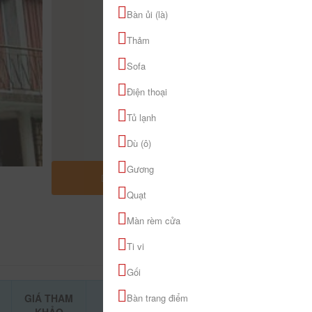
Bàn ủi (là)
Thảm
Sofa
Điện thoại
Tủ lạnh
Dù (ô)
Gương
MỞ RỘNG BẢN ĐỒ
Quạt
Màn rèm cửa
Ti vi
Gối
GIÁ THAM
Bàn trang điểm
ĐẶT PHÒNG