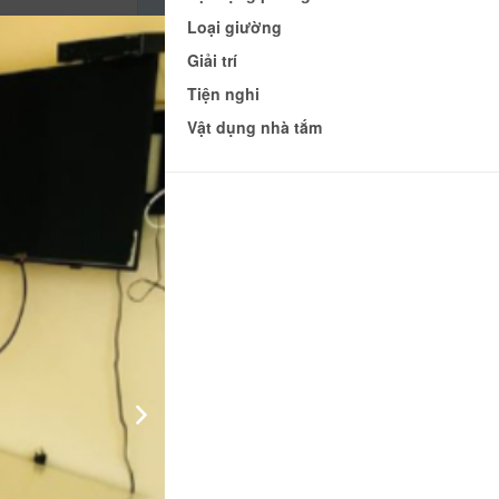
Loại giường
Giải trí
Tiện nghi
Vật dụng nhà tắm
c
áp
700.000 đ
CHƯA KHAI BÁO PHÒNG