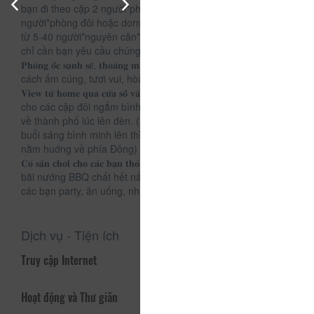
bạn đi theo cặp 2 người*phòng đơn*, theo nhóm 4
người*phòng đôi hoặc dorm*, hoặc thậm chí là đi theo đoàn
từ 5-40 người*nguyên căn*. Với sức chứa lên đến 45 người,
chỉ cần bạn yêu cầu chúng tôi sẽ phục vụ bạn từ A-Z💯
𝐏𝐡𝐨̀𝐧𝐠 𝐨̂́𝐜 𝐬𝐚̣𝐧𝐡 𝐬𝐞̃, 𝐭𝐡𝐨𝐚́𝐧𝐠 𝐦𝐚́𝐭. Trong nhà thiết kế theo phong
cách ấm cúng, tươi vui, hòa hợp với thiên nhiên☑️
𝐕𝐢𝐞𝐰 𝐭𝐮̛̀ 𝐡𝐨𝐦𝐞 𝐪𝐮𝐚 𝐜𝐮̛̉𝐚 𝐬𝐨̂̉ 𝐯𝐚̀ 𝐬𝐚̂𝐧 𝐭𝐡𝐮̛𝐨̛̣𝐧𝐠 𝐬𝐢𝐞̂𝐮 𝐥𝐮𝐧𝐠 𝐥𝐢𝐧𝐡 phù hợp
cho các cặp đôi ngắm bình minh, hoàng hôn hay trầm ngâm
về thành phố lúc lên đèn. ( View tối siêu đẹp nha các bạn,
buổi sáng bình minh lên thì khỏi chê vì homestay chúng tớ
nằm huớng về phía Đông)
𝐂𝐨́ 𝐬𝐚̂𝐧 𝐜𝐡𝐨̛𝐢 𝐜𝐡𝐨 𝐜𝐚́𝐜 𝐛𝐚̣𝐧 𝐭𝐡𝐨̉𝐚 𝐬𝐮̛́𝐜 𝐪𝐮𝐚̂̃𝐲 𝐡𝐞̂́𝐭 𝐦𝐢̀𝐧𝐡: Sân vườn có
bãi nướng BBQ chất hết nấc, sân thượng có sàn "nhà" cho
các bạn party, ăn uống, nhậu nhẹt và ngắm Đà Lạt về đêm
Dịch vụ - Tiện ích
Truy cập Internet
Hoạt động và Thư giãn