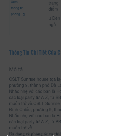
Xem
CHƯA KHAI BÁO P
trang
đ
thông tin
điểm
phòng
Đèn
ngủ
Thông Tin Chi Tiết Của CSLT Sunrise House
Mô tả
CSLT Sunrise house tọa lạc tại 49/15 Nguyển Đình Chiểu,
phường 9, thành phố Đà Lạt.
Nhắc nhẹ với các bạn là Home có nguyên tầng 3 để phục vụ
các loại party từ A-Z, từ BBQ đến Karaoke. Một đi là không
muốn trở về.CSLT Sunrise house tọa lạc tại 49/15 Nguyển
Đình Chiểu, phường 9, thành phố Đà Lạt.
Nhắc nhẹ với các bạn là Home có nguyên tầng 3 để phục vụ
các loại party từ A-Z, từ BBQ đến Karaoke. Một đi là không
muốn trở về.
Đ𝐚 𝐝𝐚̣𝐧𝐠 𝐯𝐞̂̀ 𝐩𝐡𝐨̀𝐧𝐠 𝐨̂́𝐜 𝐯𝐚̀ 𝐭𝐡𝐢𝐞̂́𝐭 𝐤𝐞̂́. Đáp ứng đủ nhu cầu cho các