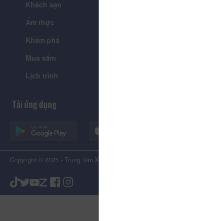
Khách sạn
Tour
Ẩm thực
Lễ hội & Sự kiện
Khám phá
Tin tức
Mua sắm
Giới thiệu
Lịch trình
Tiện ích
Tải ứng dụng
Copyright © 2025 - Trung tâm Xúc tiến Du lịch Tỉnh Lâm Đồng