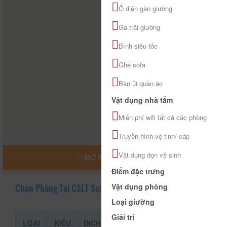
Ổ điện gần giường
Ga trải giường
Bình siêu tốc
Ghế sofa
Bàn ủi quần áo
Vật dụng nhà tắm
Miễn phí wifi tất cả các phòng
Truyền hình vệ tinh/ cáp
Vật dụng dọn vệ sinh
MỞ RỘNG BẢN ĐỒ
Điểm đặc trưng
Vật dụng phòng
Chọn Phòng Tại CSLT Sunrise House
Loại giường
Giải trí
LOẠI
KIỂU
DỊCH
GIÁ THAM