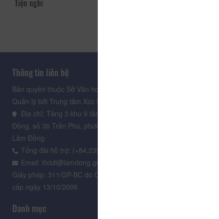
Tiện nghi
Thông tin liên hệ
Bản quyền thuộc Sở Văn hoá, Thể thao và Du lịch Lâm Đồng.
Quản lý bởi Trung tâm Xúc tiến Du lịch Lâm Đồng
Địa chỉ: Tầng 3 khu 9 tầng, Trung tâm Hành chính tỉnh Lâm
Đồng, số 36 Trần Phú, phường Xuân Hương - Đà Lạt, tỉnh
Lâm Đồng
Tổng đài hỗ trợ: (+84.235) 3.916.961
Email: ttxtdl@lamdong.gov.vn
Giấy phép: 311/GP-BC do Cục Báo chí - Bộ Văn hóa Thông tin
cấp ngày 13/10/2006
Danh mục