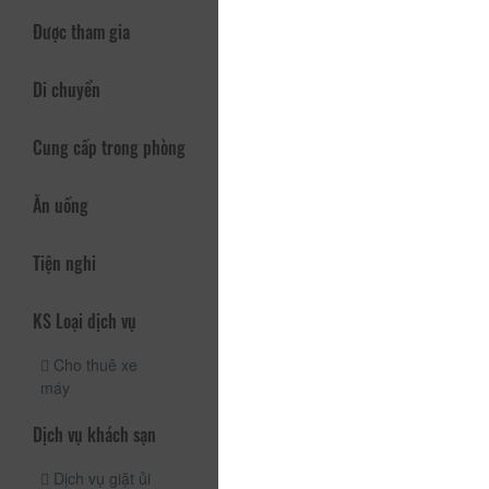
Được tham gia
Di chuyển
Cung cấp trong phòng
Ăn uống
Tiện nghi
KS Loại dịch vụ
Cho thuê xe
máy
Dịch vụ khách sạn
Dịch vụ giặt ủi