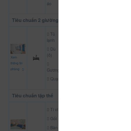
áo
Tiêu chuẩn 2 giường
Tủ
lạnh
Dù
600.000
(ô)
Xem
CHƯA KHAI BÁO P
đ
thông tin
phòng
Gương
Quạt
Tiêu chuẩn tập thể
Ti vi
Gối
Bàn
800.000