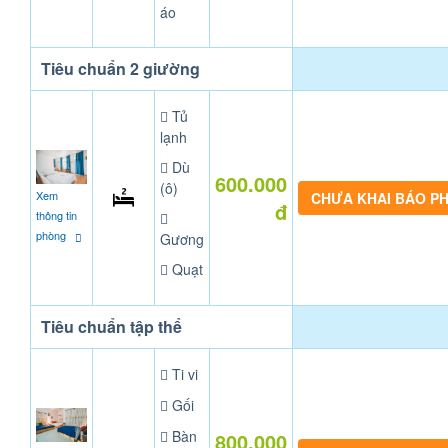
áo
Tiêu chuẩn 2 giường
Tủ
lạnh
Dù
600.000
(ô)
Xem
CHƯA KHAI BÁO P
đ
thông tin
phòng
Gương
Quạt
Tiêu chuẩn tập thể
Ti vi
Gối
Bàn
800.000