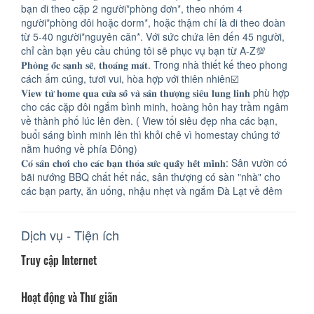
bạn đi theo cặp 2 người*phòng đơn*, theo nhóm 4
người*phòng đôi hoặc dorm*, hoặc thậm chí là đi theo đoàn
từ 5-40 người*nguyên căn*. Với sức chứa lên đến 45 người,
chỉ cần bạn yêu cầu chúng tôi sẽ phục vụ bạn từ A-Z💯
𝐏𝐡𝐨̀𝐧𝐠 𝐨̂́𝐜 𝐬𝐚̣𝐧𝐡 𝐬𝐞̃, 𝐭𝐡𝐨𝐚́𝐧𝐠 𝐦𝐚́𝐭. Trong nhà thiết kế theo phong
cách ấm cúng, tươi vui, hòa hợp với thiên nhiên☑️
𝐕𝐢𝐞𝐰 𝐭𝐮̛̀ 𝐡𝐨𝐦𝐞 𝐪𝐮𝐚 𝐜𝐮̛̉𝐚 𝐬𝐨̂̉ 𝐯𝐚̀ 𝐬𝐚̂𝐧 𝐭𝐡𝐮̛𝐨̛̣𝐧𝐠 𝐬𝐢𝐞̂𝐮 𝐥𝐮𝐧𝐠 𝐥𝐢𝐧𝐡 phù hợp
cho các cặp đôi ngắm bình minh, hoàng hôn hay trầm ngâm
về thành phố lúc lên đèn. ( View tối siêu đẹp nha các bạn,
buổi sáng bình minh lên thì khỏi chê vì homestay chúng tớ
nằm huớng về phía Đông)
𝐂𝐨́ 𝐬𝐚̂𝐧 𝐜𝐡𝐨̛𝐢 𝐜𝐡𝐨 𝐜𝐚́𝐜 𝐛𝐚̣𝐧 𝐭𝐡𝐨̉𝐚 𝐬𝐮̛́𝐜 𝐪𝐮𝐚̂̃𝐲 𝐡𝐞̂́𝐭 𝐦𝐢̀𝐧𝐡: Sân vườn có
bãi nướng BBQ chất hết nấc, sân thượng có sàn "nhà" cho
các bạn party, ăn uống, nhậu nhẹt và ngắm Đà Lạt về đêm
Dịch vụ - Tiện ích
Truy cập Internet
Hoạt động và Thư giãn