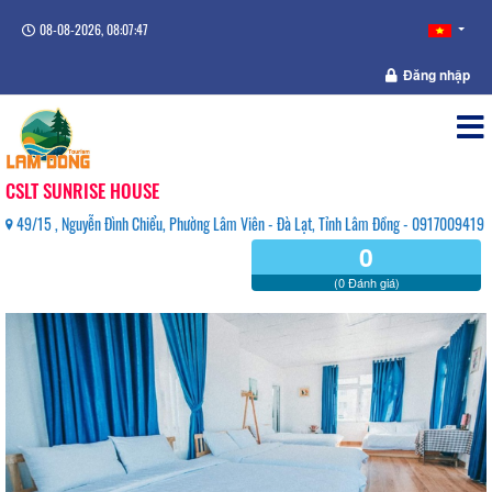
08-08-2026, 08:07:47
Đăng nhập
CSLT SUNRISE HOUSE
49/15 , Nguyễn Đình Chiểu, Phường Lâm Viên - Đà Lạt, Tỉnh Lâm Đồng - 0917009419
0
(0 Đánh giá)