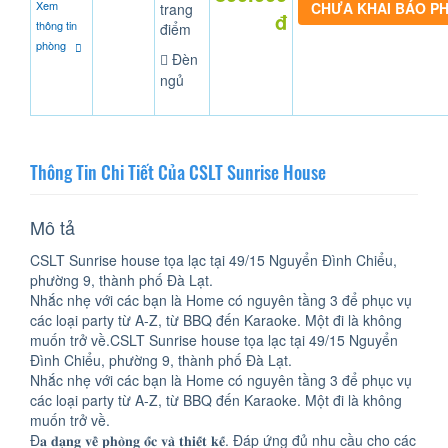
Xem
CHƯA KHAI BÁO P
trang
đ
thông tin
điểm
phòng
Đèn
ngủ
Thông Tin Chi Tiết Của CSLT Sunrise House
Mô tả
CSLT Sunrise house tọa lạc tại 49/15 Nguyển Đình Chiểu,
phường 9, thành phố Đà Lạt.
Nhắc nhẹ với các bạn là Home có nguyên tầng 3 để phục vụ
các loại party từ A-Z, từ BBQ đến Karaoke. Một đi là không
muốn trở về.CSLT Sunrise house tọa lạc tại 49/15 Nguyển
Đình Chiểu, phường 9, thành phố Đà Lạt.
Nhắc nhẹ với các bạn là Home có nguyên tầng 3 để phục vụ
các loại party từ A-Z, từ BBQ đến Karaoke. Một đi là không
muốn trở về.
Đ𝐚 𝐝𝐚̣𝐧𝐠 𝐯𝐞̂̀ 𝐩𝐡𝐨̀𝐧𝐠 𝐨̂́𝐜 𝐯𝐚̀ 𝐭𝐡𝐢𝐞̂́𝐭 𝐤𝐞̂́. Đáp ứng đủ nhu cầu cho các