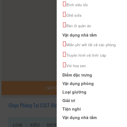
Bình siêu tốc
Ghế sofa
Bàn ủi quần áo
Vật dụng nhà tắm
Miễn phí wifi tất cả các phòng
Truyền hình vệ tinh/ cáp
Vòi hoa sen
Điểm đặc trưng
Vật dụng phòng
MỞ RỘNG BẢN ĐỒ
Loại giường
Giải trí
Chọn Phòng Tại CSLT Old House
Tiện nghi
Vật dụng nhà tắm
LOẠI
KIỂU
DỊCH
GIÁ THAM