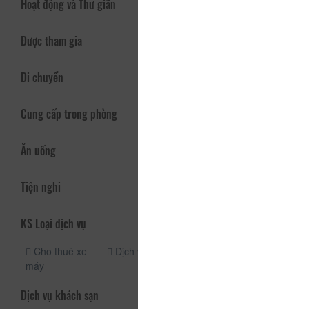
Hoạt động và Thư giãn
Được tham gia
Di chuyển
Cung cấp trong phòng
Ăn uống
Tiện nghi
KS Loại dịch vụ
Cho thuê xe
Dịch vụ taxi
máy
Dịch vụ khách sạn