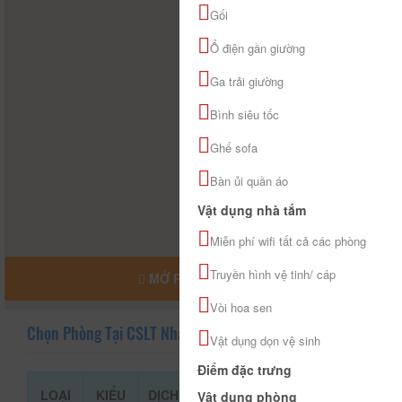
Gối
Ổ điện gần giường
Ga trải giường
Bình siêu tốc
Ghế sofa
Bàn ủi quần áo
Vật dụng nhà tắm
Miễn phí wifi tất cả các phòng
Truyền hình vệ tinh/ cáp
MỞ RỘNG BẢN ĐỒ
Vòi hoa sen
Chọn Phòng Tại CSLT Nhà Họ Nguyễn
Vật dụng dọn vệ sinh
Điểm đặc trưng
LOẠI
KIỂU
DỊCH
GIÁ THAM
Vật dụng phòng