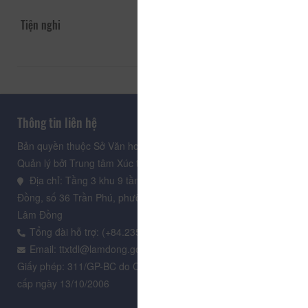
Tiện nghi
Thông tin liên hệ
Bản quyền thuộc Sở Văn hoá, Thể thao và Du lịch Lâm Đồng.
Quản lý bởi Trung tâm Xúc tiến Du lịch Lâm Đồng
Địa chỉ: Tầng 3 khu 9 tầng, Trung tâm Hành chính tỉnh Lâm
Đồng, số 36 Trần Phú, phường Xuân Hương - Đà Lạt, tỉnh
Lâm Đồng
Tổng đài hỗ trợ: (+84.235) 3.916.961
Email: ttxtdl@lamdong.gov.vn
Giấy phép: 311/GP-BC do Cục Báo chí - Bộ Văn hóa Thông tin
cấp ngày 13/10/2006