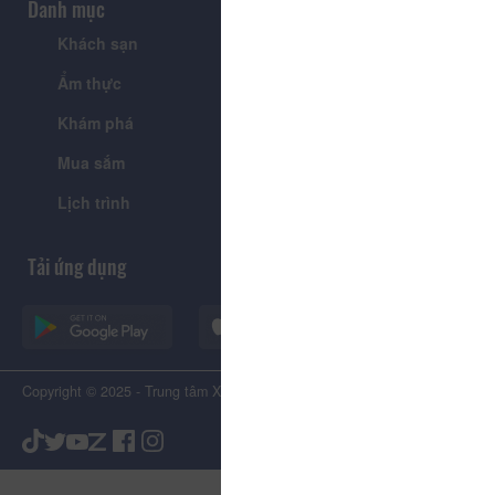
Danh mục
Khách sạn
Tour
Ẩm thực
Lễ hội & Sự kiện
Khám phá
Tin tức
Mua sắm
Giới thiệu
Lịch trình
Tiện ích
Tải ứng dụng
Copyright © 2025 - Trung tâm Xúc tiến Du lịch Tỉnh Lâm Đồng