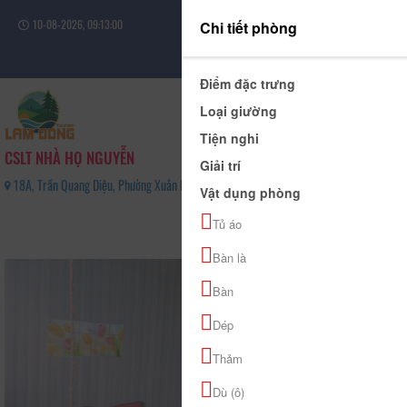
10-08-2026, 09:13:00
Chi tiết phòng
Đăng nhập
Điểm đặc trưng
Loại giường
Tiện nghi
CSLT NHÀ HỌ NGUYỄN
Giải trí
18A, Trần Quang Diệu, Phường Xuân Hương - Đà Lạt, Tỉnh Lâm Đồng - 0834433422
Vật dụng phòng
0
Tủ áo
(0 Đánh giá)
Bàn là
Bàn
Dép
Thảm
Dù (ô)