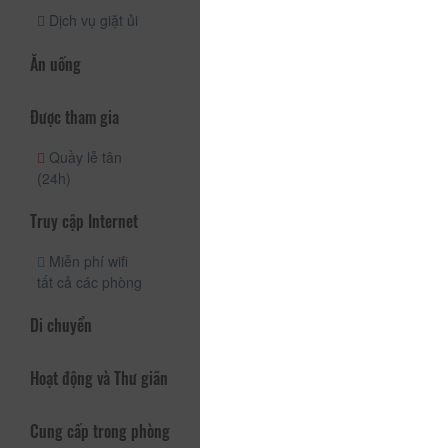
Dịch vụ giặt ủi
Ăn uống
Được tham gia
Quầy lễ tân
(24h)
Truy cập Internet
Miễn phí wifi
tất cả các phòng
Di chuyển
Hoạt động và Thư giãn
Cung cấp trong phòng