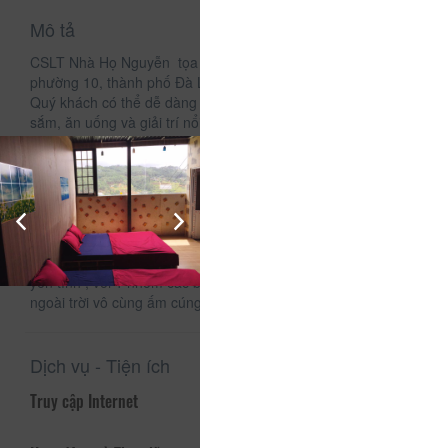
Mô tả
CSLT Nhà Họ Nguyễn tọa lạc tại 18A Trần Quang Diệu,
phường 10, thành phố Đà Lạt.
Quý khách có thể dễ dàng di chuyển đến các trung tâm mua
sắm, ăn uống và giải trí nổi tiếng của thành phố Đà Lạt xinh
đẹp. Cho dù bạn đang du lịch theo nhóm, nghỉ dưỡng hay đi
công tác, luôn tự tin là điểm đến tuyệt vời, mang đến cho
Quý khách dịch vụ thân thiện cùng những trải nghiệm rất
riêng.
Một kỳ nghỉ sẽ tuyệt vời hơn nếu bạn được ở trong một môi
trường trong lành, hòa mình với thiên nhiên. phòng vô cùng
sang trọng- tiện nghi. Một không gian sân vườn lãng mạn,
yên tĩnh , với 1 nhóm các bạn có thể tổ chức những buổi ăn
ngoài trời vô cùng ấm cúng.
Dịch vụ - Tiện ích
Truy cập Internet