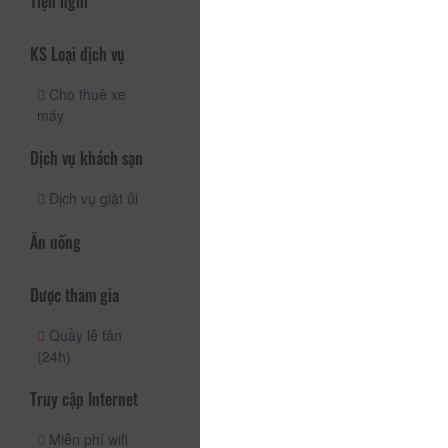
Tiện nghi
KS Loại dịch vụ
Cho thuê xe
máy
Dịch vụ khách sạn
Dịch vụ giặt ủi
Ăn uống
Được tham gia
Quầy lễ tân
(24h)
Truy cập Internet
Miễn phí wifi