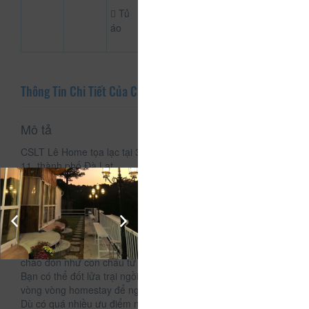
Tủ
áo
Thông Tin Chi Tiết Của CSLT Lê Home
Mô tả
CSLT Lê Home tọa lạc tại 31 Sào Nam Hùng Vương Phường
11, thành phố Đà Lạt.
Là một homestay cực rộng có thiết kế mũi thuyền độc nhất
vô nhị với các phòng dạng bungalow lại thêm view thung lũng
đèn xinh lung linh thì quá lý tưởng cho bạn nào đang cần chỗ
'trú ẩn' ở Đà Lạt nha.
Đến với Lê homestay để cảm nhận không khí gần gũi như
gia đình, khi bất cứ vị khách nào đến đây cũng được ông bà
chào đón như con cháu từ phương xa trở về.
Bạn có thể đốt lửa trại ngồi ngắm thung lũng mỗi tối, hay đi
vòng vòng homestay để ngắm các vườn hoa.
Dù có quá nhiều ưu điểm như vậy nhưng giá phòng ở Lê