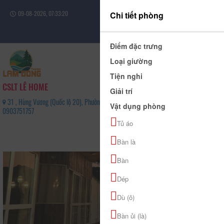
09-08-2026, 07:33:20
Chi tiết phòng
Đăng nhập
Điểm đặc trưng
Loại giường
Tiện nghi
CSLT LÊ HOME
Giải trí
31 , Hùng Vương (Quốc lộ 20), Phường Xuân Trường - Đà Lạt, Tỉnh Lâm Đồng -
Vật dụng phòng
0903751757
0
Tủ áo
(0 Đánh giá)
Bàn là
Bàn
Dép
Dù (ô)
Bàn ủi (là)