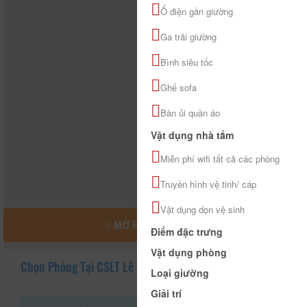
Ổ điện gần giường
Ga trải giường
Bình siêu tốc
Ghế sofa
Bàn ủi quần áo
Vật dụng nhà tắm
Miễn phí wifi tất cả các phòng
Truyền hình vệ tinh/ cáp
Vật dụng dọn vệ sinh
MỞ RỘNG BẢN ĐỒ
Điểm đặc trưng
Vật dụng phòng
Chọn Phòng Tại CSLT Lê Home
Loại giường
Giải trí