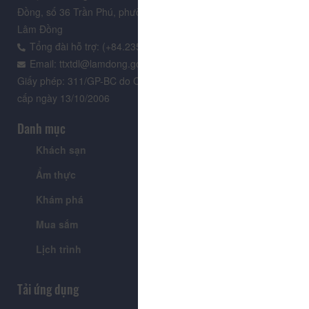
Đồng, số 36 Trần Phú, phường Xuân Hương - Đà Lạt, tỉnh
Lâm Đồng
Tổng đài hỗ trợ: (+84.235) 3.916.961
Email: ttxtdl@lamdong.gov.vn
Giấy phép: 311/GP-BC do Cục Báo chí - Bộ Văn hóa Thông tin
cấp ngày 13/10/2006
Danh mục
Khách sạn
Tour
Ẩm thực
Lễ hội & Sự kiện
Khám phá
Tin tức
Mua sắm
Giới thiệu
Lịch trình
Tiện ích
Tải ứng dụng