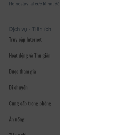
Homestay lại cực kì hạt dẻ nha.
Dịch vụ - Tiện ích
Truy cập Internet
Hoạt động và Thư giãn
Được tham gia
Di chuyển
Cung cấp trong phòng
Ăn uống