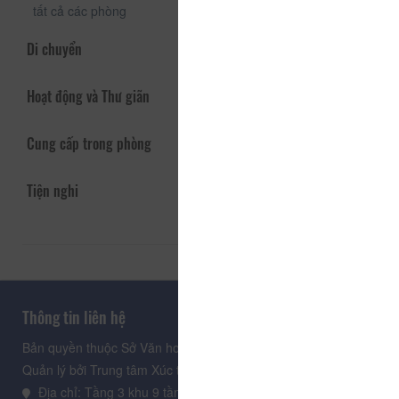
tất cả các phòng
Di chuyển
Hoạt động và Thư giãn
Cung cấp trong phòng
Tiện nghi
Thông tin liên hệ
Bản quyền thuộc Sở Văn hoá, Thể thao và Du lịch Lâm Đồng.
Quản lý bởi Trung tâm Xúc tiến Du lịch Lâm Đồng
Địa chỉ: Tầng 3 khu 9 tầng, Trung tâm Hành chính tỉnh Lâm