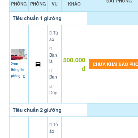
ĐẶT PHÒNG
PHÒNG
PHÒNG
VỤ
KHẢO
Tiêu chuẩn 1 giường
Tủ
áo
Bàn
500.000
là
Xem
CHƯA KHAI BÁO PH
đ
thông tin
phòng
Bàn
Dép
Tiêu chuẩn 2 giường
Tủ
áo