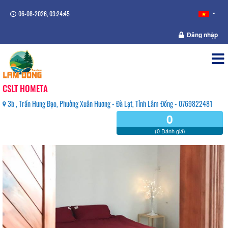
06-08-2026, 03:24:46
Đăng nhập
CSLT HOMETA
3b , Trần Hưng Đạo, Phường Xuân Hương - Đà Lạt, Tỉnh Lâm Đồng - 0769822481
0
(0 Đánh giá)