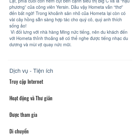
Lạt, phía cuối con hẻm cụt bên cạnh siêu thị Big C và là “hậu
phương” của công viên Yersin. Dẫu vậy Hometa vẫn “thơ”
đến bất ngờ! Trong khoảnh sân nhỏ của Hometa lại còn có
vài cây hồng sẵn sàng hợp tác cho quý cô, quý anh thích
sống ảo!
Vì đối lưng với nhà hàng Ming nức tiếng, nên du khách đến
với Hometa thỉnh thoảng sẽ có thể nghe được tiếng nhạc du
dương và mùi vịt quay nức mũi.
Dịch vụ - Tiện ích
Truy cập Internet
Hoạt động và Thư giãn
Được tham gia
Di chuyển