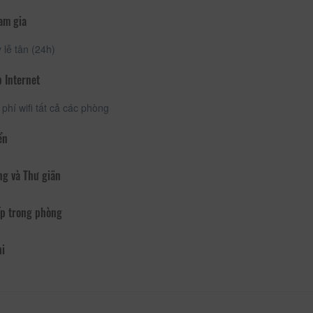
am gia
lễ tân (24h)
 Internet
phí wifi tất cả các phòng
ển
ng và Thư giãn
p trong phòng
hi