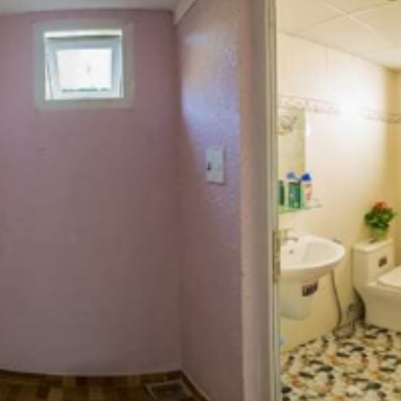
Tủ áo
Bàn là
Bàn
Dép
c Anh tọa lạc tại 30 Trần Thánh Tông , phường 3, thành phố Đà Lạt là m