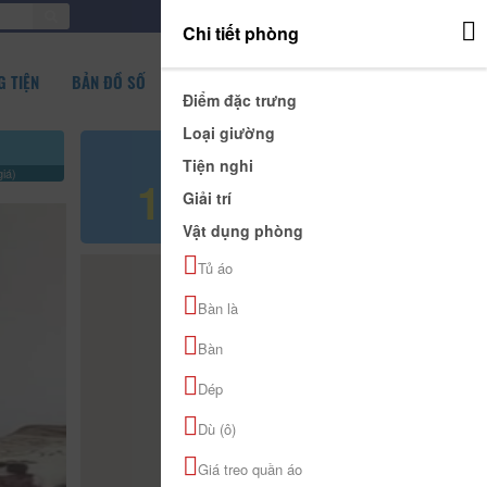
ĐĂNG NHẬP
Chi tiết phòng
 TIỆN
BẢN ĐỒ SỐ
Điểm đặc trưng
Loại giường
Giá tham khảo
Tiện nghi
iá)
120.000 đ
Giải trí
Vật dụng phòng
Tủ áo
Bàn là
Bàn
Dép
Dù (ô)
Giá treo quần áo