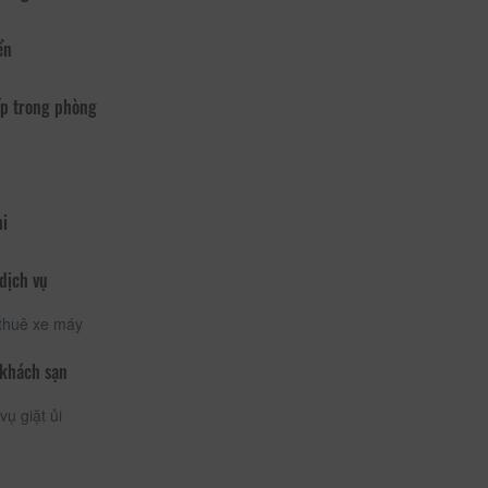
ển
p trong phòng
hi
dịch vụ
thuê xe máy
 khách sạn
vụ giặt ủi