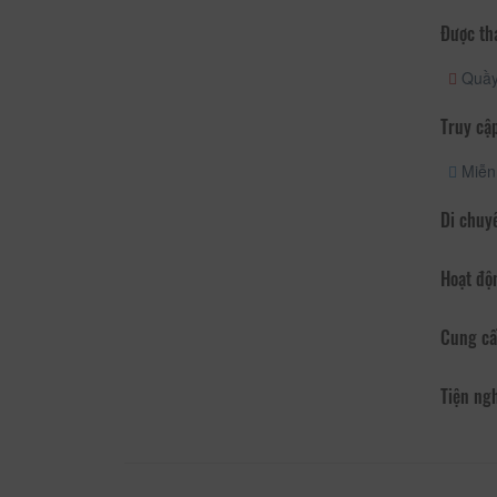
Được th
Quầy 
Truy cập
Miễn 
Di chuy
Hoạt độ
Cung cấ
Tiện ng