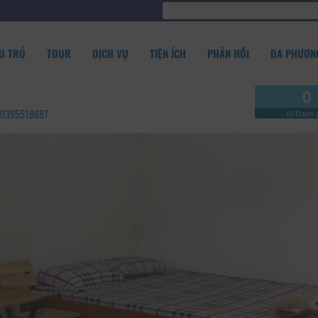
U TRÚ
TOUR
DỊCH VỤ
TIỆN ÍCH
PHẢN HỒI
ĐA PHƯƠNG
0
 - 0355518687
(0 Đánh g