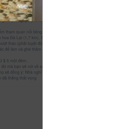
ến cho khách du lịch và nằm trong một khu phố yên
à nghỉ nằm ngay cạnh nhiều địa điểm cà phê, nhà
ểm tham quan nổi tiếng của thành phố như chùa
 hoa Đà Lạt (1,7 km), Sân gôn (1,9 km), và Nhà thờ
vượt thác (phải tuyệt đối) hoặc tham quan bằng xe
hác để làm và ghé thăm ở Đà Lạt trong thời gian bạn
từ $ 5 một đêm.
ì đó mà bạn sẽ nói về sau chuyến đi của bạn. Chúng
ọ sẽ đồng ý: Nhà nghỉ gia đình Đà Lạt thật đặc
n đã thắng thất vọng