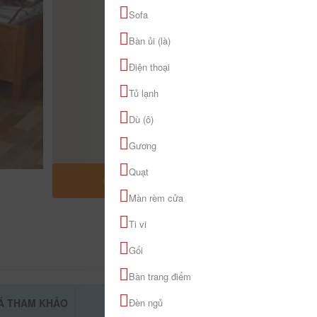
Sofa
Bàn ủi (là)
Điện thoại
Tủ lạnh
Dù (ô)
Gương
Quạt
MỞ RỘNG BẢN ĐỒ
Màn rèm cửa
Ti vi
Gối
Bàn trang điểm
Á THAM KHẢO
ĐẶT PHÒNG
Đèn ngủ