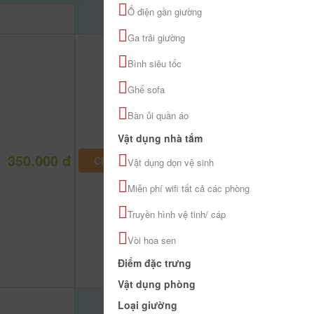
Ổ điện gần giường
Ga trải giường
Bình siêu tốc
Ghế sofa
Bàn ủi quần áo
Vật dụng nhà tắm
350.000 đ
CHƯA KHAI BÁO PHÒNG
Vật dụng dọn vệ sinh
Miễn phí wifi tất cả các phòng
Truyền hình vệ tinh/ cáp
Vòi hoa sen
Điểm đặc trưng
Vật dụng phòng
Loại giường