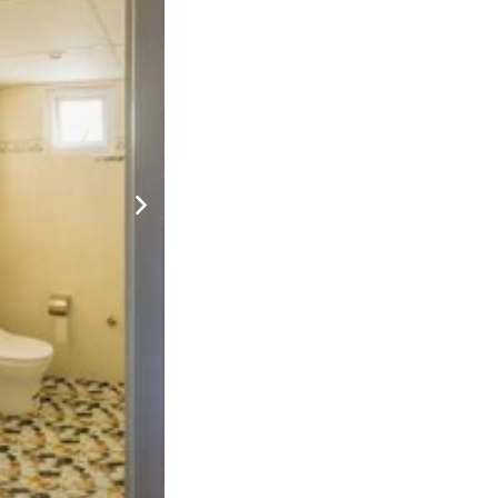
120.000 đ
CHƯA KHAI BÁO PHÒNG
ôi trường gia đình độc đáo, vui vẻ, sẽ là một trải