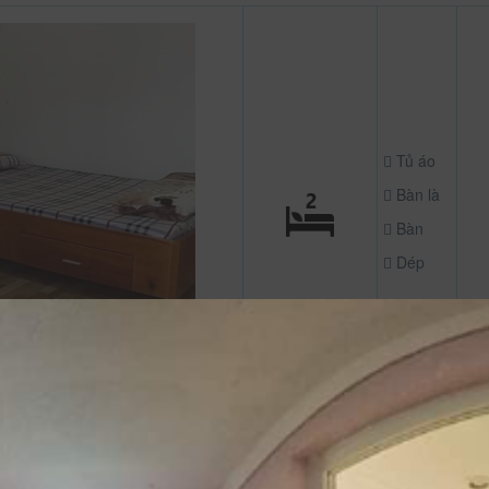
Tủ áo
Bàn là
Bàn
Dép