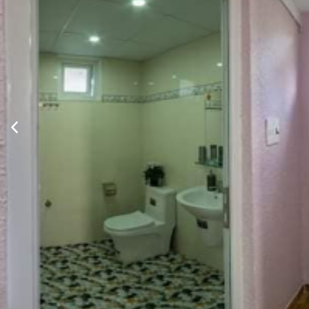
Xem thông tin phòng
Thông Tin Chi Tiết Của CSLT Đức Anh
Mô tả
CSLT Đứ