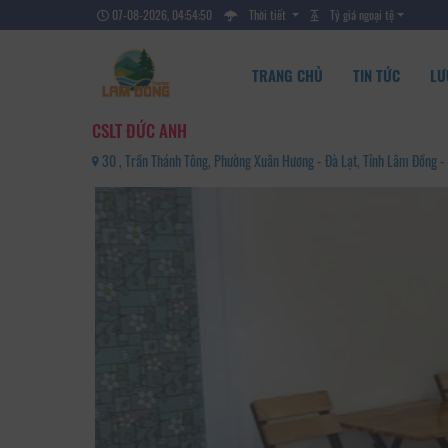
07-08-2026, 04:54:51
Thời tiết
Tỷ giá ngoại tệ
TRANG CHỦ
TIN TỨC
LƯ
CSLT ĐỨC ANH
30 , Trần Thánh Tông, Phường Xuân Hương - Đà Lạt, Tỉnh Lâm Đồng