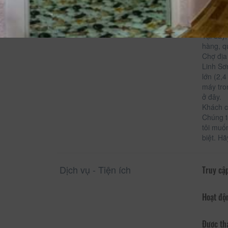
nghiệm 
DucAnh 
tĩnh, đ
Tại đây
hàng, q
Chợ địa
Linh Sơ
lớn (2,
máy tro
ở đây.
Khách c
Chúng t
tôi muố
biệt. H
Dịch vụ - Tiện ích
Truy cập
Hoạt độ
Được th