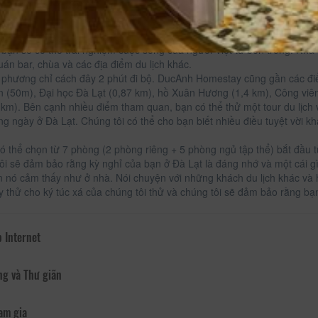
không giống như bất kỳ nơi nào khác bạn sẽ có ở Đà Lạt.
Homestay, nằm ở Trung tâm thành phố Đà Lạt, là một lựa chọn phổ bi
ịa phương với một cái nhìn toàn cảnh đẹp của công viên và thành phố.
, bạn sẽ có thể trải nghiệm cuộc sống của người Việt từ bên trong. Nh
uán bar, chùa và các địa điểm du lịch khác.
 phương chỉ cách đây 2 phút đi bộ. DucAnh Homestay cũng gần các đi
n (50m), Đại học Đà Lạt (0,87 km), hồ Xuân Hương (1,4 km), Công viên
4 km). Bên cạnh nhiều điểm tham quan, bạn có thể thử một tour du lịch 
ng ngày ở Đà Lạt. Chúng tôi có thể cho bạn biết nhiều điều tuyệt vời k
ó thể chọn từ 7 phòng (2 phòng riêng + 5 phòng ngủ tập thể) bắt đầu 
ôi sẽ đảm bảo rằng kỳ nghỉ của bạn ở Đà Lạt là đáng nhớ và một cái g
n nó cảm thấy như ở nhà. Nói chuyện với những khách du lịch khác và h
ãy thử cho ký túc xá của chúng tôi thử và chúng tôi sẽ đảm bảo rằng bạ
 Internet
ng và Thư giãn
am gia