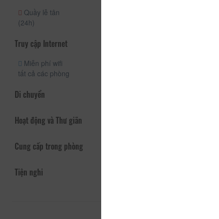
Quầy lễ tân
(24h)
Truy cập Internet
Miễn phí wifi
tất cả các phòng
Di chuyển
Hoạt động và Thư giãn
Cung cấp trong phòng
Tiện nghi