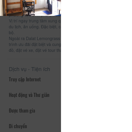
CSLT Dalat Lemongrass tọa lạc tại 83/2 Phan ĐìnhPhùng,
phường 2, thành phố Đà Lạt
Vị trí ngay trung tâm xung quanh là các địa điểm tham quan
du lịch, ăn uống. Đặc biệt, cách chợ đêm Đà Lạt chỉ 5 phút đi
bộ.
Ngoài ra Dalat Lemongrass Homestay luôn có các chương
trình ưu đãi đặt biệt và cung cấp các dịch vụ: thuê xe, giặt
đồ, đặt vé xe, đặt vé tour tham quan...
Dịch vụ - Tiện ích
Truy cập Internet
Hoạt động và Thư giãn
Được tham gia
Di chuyển