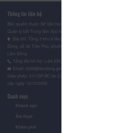
Thông tin liên hệ
Bản quyền thuộc Sở Văn hoá, Thể thao và Du lịch Lâm Đồng.
Quản lý bởi Trung tâm Xúc tiến Du lịch Lâm Đồng
Địa chỉ: Tầng 3 khu 9 tầng, Trung tâm Hành chính tỉnh Lâm
Đồng, số 36 Trần Phú, phường Xuân Hương - Đà Lạt, tỉnh
Lâm Đồng
Tổng đài hỗ trợ: (+84.235) 3.916.961
Email: ttxtdl@lamdong.gov.vn
Giấy phép: 311/GP-BC do Cục Báo chí - Bộ Văn hóa Thông tin
cấp ngày 13/10/2006
Danh mục
Khách sạn
Tour
Ẩm thực
Lễ hội & Sự kiện
Khám phá
Tin tức