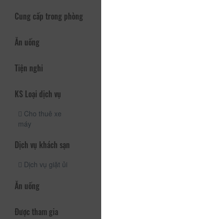
Cung cấp trong phòng
Ăn uống
Tiện nghi
KS Loại dịch vụ
Cho thuê xe
máy
Dịch vụ khách sạn
Dịch vụ giặt ủi
Ăn uống
Được tham gia