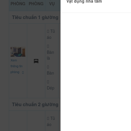
ĐẶT PHÒNG
Vật dụng nhà tắm
PHÒNG
PHÒNG
VỤ
KHẢO
Tiêu chuẩn 1 giường
Tủ
áo
Bàn
350.000
là
Xem
CHƯA KHAI BÁO 
đ
thông tin
phòng
Bàn
Dép
Tiêu chuẩn 2 giường
Tủ
áo