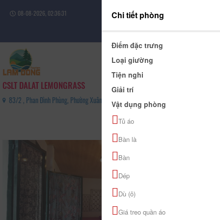
08-08-2026, 02:36:31
Chi tiết phòng
Đăng nhập
Điểm đặc trưng
Loại giường
Tiện nghi
CSLT DALAT LEMONGRASS
Giải trí
83/2 , Phan Đình Phùng, Phường Xuân Hương - Đà Lạt, Tỉnh Lâm Đồng - 0911144141
Vật dụng phòng
0
Tủ áo
(0 Đánh giá)
Bàn là
Bàn
Dép
Dù (ô)
Giá treo quần áo