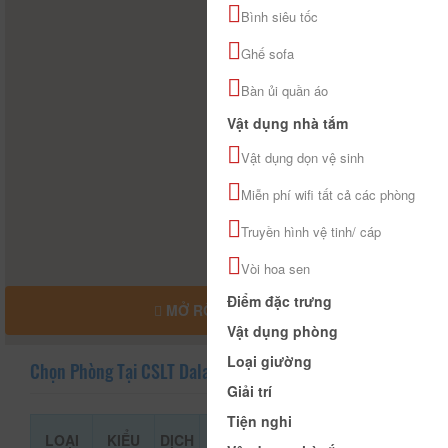
Bình siêu tốc
Ghế sofa
Bàn ủi quần áo
Vật dụng nhà tắm
Vật dụng dọn vệ sinh
Miễn phí wifi tất cả các phòng
Truyền hình vệ tinh/ cáp
Vòi hoa sen
Điểm đặc trưng
MỞ RỘNG BẢN ĐỒ
Vật dụng phòng
Loại giường
Chọn Phòng Tại CSLT Dalat Lemongrass
Giải trí
Tiện nghi
LOẠI
KIỂU
DỊCH
GIÁ THAM