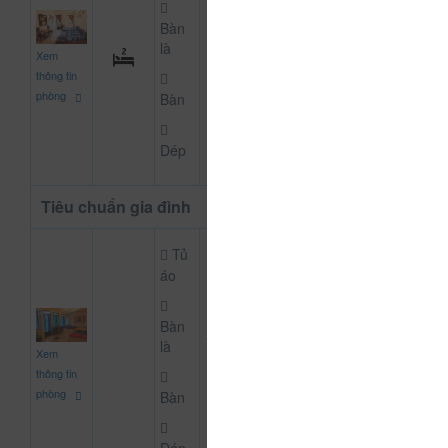
Bàn
500.000
là
Xem
CHƯA KHAI BÁO 
đ
thông tin
phòng
Bàn
Dép
Tiêu chuẩn gia đình
Tủ
áo
Bàn
1.000.000
là
Xem
CHƯA KHAI BÁO 
đ
thông tin
phòng
Bàn