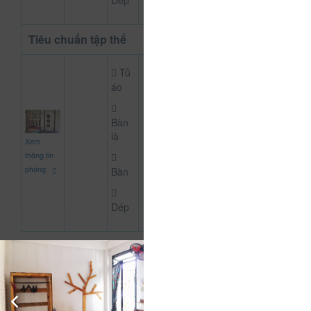
Dép
Tiêu chuẩn tập thể
Tủ
áo
Bàn
là
80.000 đ
Xem
CHƯA KHAI BÁO 
thông tin
phòng
Bàn
Dép
Thông Tin Chi Tiết Của CSLT Dalat Lemongrass
Mô tả