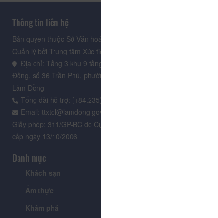
Thông tin liên hệ
Bản quyền thuộc Sở Văn hoá, Thể thao và Du lịch Lâm Đồng.
Quản lý bởi Trung tâm Xúc tiến Du lịch Lâm Đồng
Địa chỉ: Tầng 3 khu 9 tầng, Trung tâm Hành chính tỉnh Lâm
Đồng, số 36 Trần Phú, phường Xuân Hương - Đà Lạt, tỉnh
Lâm Đồng
Tổng đài hỗ trợ: (+84.235) 3.916.961
Email: ttxtdl@lamdong.gov.vn
Giấy phép: 311/GP-BC do Cục Báo chí - Bộ Văn hóa Thông tin
cấp ngày 13/10/2006
Danh mục
Khách sạn
Tour
Ẩm thực
Lễ hội & Sự kiện
Khám phá
Tin tức