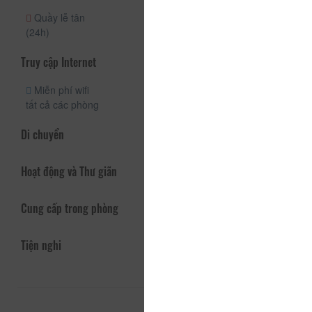
Quầy lễ tân
(24h)
Truy cập Internet
Miễn phí wifi
tất cả các phòng
Di chuyển
Hoạt động và Thư giãn
Cung cấp trong phòng
Tiện nghi