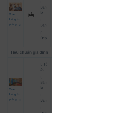
Bàn
500.000
là
Xem
CHƯA KHAI BÁO 
đ
thông tin
phòng
Bàn
Dép
Tiêu chuẩn gia đình
Tủ
áo
Bàn
1.000.000
là
Xem
CHƯA KHAI BÁO 
đ
thông tin
phòng
Bàn