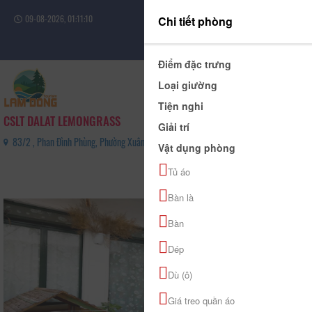
09-08-2026, 01:11:10
Chi tiết phòng
Đăng nhập
Điểm đặc trưng
Loại giường
Tiện nghi
CSLT DALAT LEMONGRASS
Giải trí
83/2 , Phan Đình Phùng, Phường Xuân Hương - Đà Lạt, Tỉnh Lâm Đồng - 0911144141
Vật dụng phòng
0
Tủ áo
(0 Đánh giá)
Bàn là
Bàn
Dép
Dù (ô)
Giá treo quần áo