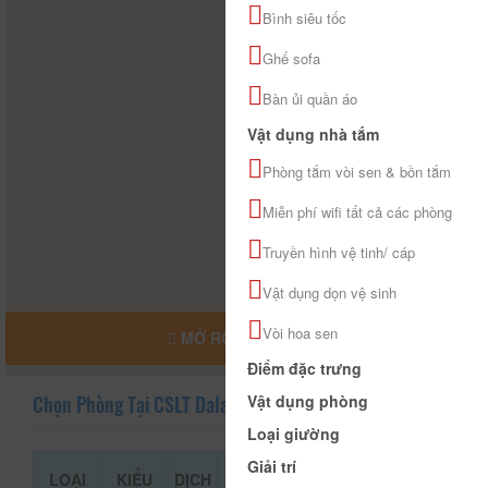
Bình siêu tốc
Ghế sofa
Bàn ủi quần áo
Vật dụng nhà tắm
Phòng tắm vòi sen & bồn tắm
Miễn phí wifi tất cả các phòng
Truyền hình vệ tinh/ cáp
Vật dụng dọn vệ sinh
Vòi hoa sen
MỞ RỘNG BẢN ĐỒ
Điểm đặc trưng
Vật dụng phòng
Chọn Phòng Tại CSLT Dalat Lemongrass
Loại giường
Giải trí
LOẠI
KIỂU
DỊCH
GIÁ THAM