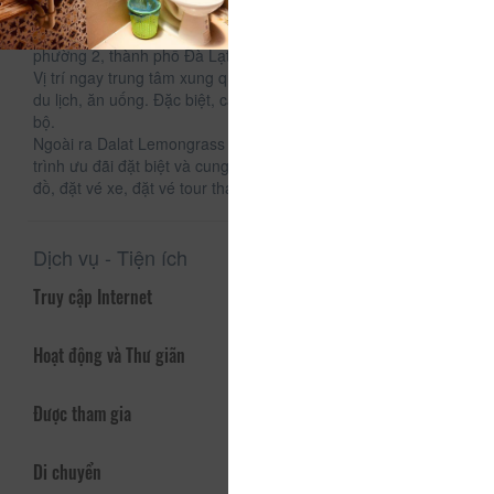
CSLT Dalat Lemongrass tọa lạc tại 83/2 Phan ĐìnhPhùng,
phường 2, thành phố Đà Lạt
Vị trí ngay trung tâm xung quanh là các địa điểm tham quan
du lịch, ăn uống. Đặc biệt, cách chợ đêm Đà Lạt chỉ 5 phút đi
bộ.
Ngoài ra Dalat Lemongrass Homestay luôn có các chương
trình ưu đãi đặt biệt và cung cấp các dịch vụ: thuê xe, giặt
đồ, đặt vé xe, đặt vé tour tham quan...
Dịch vụ - Tiện ích
Truy cập Internet
Hoạt động và Thư giãn
Được tham gia
Di chuyển