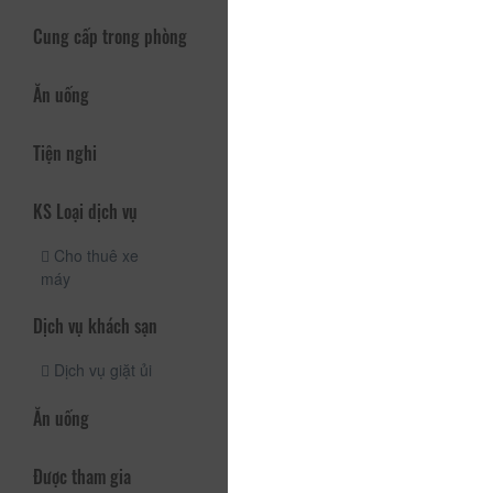
Cung cấp trong phòng
Ăn uống
Tiện nghi
KS Loại dịch vụ
Cho thuê xe
máy
Dịch vụ khách sạn
Dịch vụ giặt ủi
Ăn uống
Được tham gia