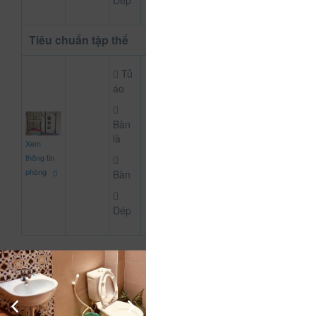
Dép
Tiêu chuẩn tập thể
Tủ
áo
Bàn
là
80.000 đ
Xem
CHƯA KHAI BÁO 
thông tin
phòng
Bàn
Dép
Thông Tin Chi Tiết Của CSLT Dalat Lemongrass
Mô tả