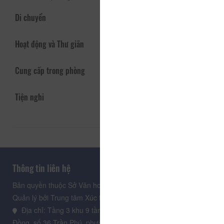
Di chuyển
Hoạt động và Thư giãn
Cung cấp trong phòng
Tiện nghi
Thông tin liên hệ
Bản quyền thuộc Sở Văn hoá, Thể thao và Du lịch Lâm Đồng.
Quản lý bởi Trung tâm Xúc tiến Du lịch Lâm Đồng
Địa chỉ: Tầng 3 khu 9 tầng, Trung tâm Hành chính tỉnh Lâm
Đồng, số 36 Trần Phú, phường Xuân Hương - Đà Lạt, tỉnh