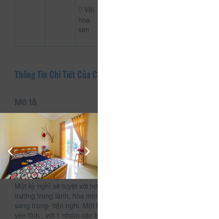
Vòi
hoa
sen
Thông Tin Chi Tiết Của CSLT Dacia
Mô tả
CSLT Dacia toạ lạc tại 31Nguyễn Công Trứ, phường 2, thành
phố Đà Lạt.
Rất phù hợp cho nhóm bạn, gia đình muốn đến Đà Lạt để
tận hưởng không gian riêng tư , yên tĩnh và trong lành nhé.
Phòng khách rộng rãi có không gian sinh hoạt.
Bếp đầy đủ dụng cụ nấu ăn , bếp nấu , bàn ăn dài rộng .
Sân BBQ rộng rãi .Trao chìa khoá cho khách.
Một kỳ nghỉ sẽ tuyệt vời hơn nếu bạn được ở trong một môi
trường trong lành, hòa mình với thiên nhiên. phòng vô cùng
sang trọng- tiện nghi. Một không gian sân vườn lãng mạn,
yên tĩnh , với 1 nhóm các bạn có thể tổ chức những buổi ăn