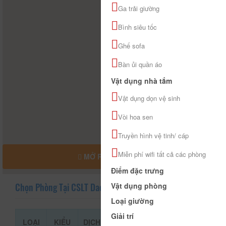
Ga trải giường
Bình siêu tốc
Ghế sofa
Bàn ủi quần áo
Vật dụng nhà tắm
Vật dụng dọn vệ sinh
Vòi hoa sen
Truyền hình vệ tinh/ cáp
Miễn phí wifi tất cả các phòng
MỞ RỘNG BẢN ĐỒ
Điểm đặc trưng
Vật dụng phòng
Chọn Phòng Tại CSLT Dacia
Loại giường
Giải trí
LOẠI
KIỂU
DỊCH
GIÁ THAM