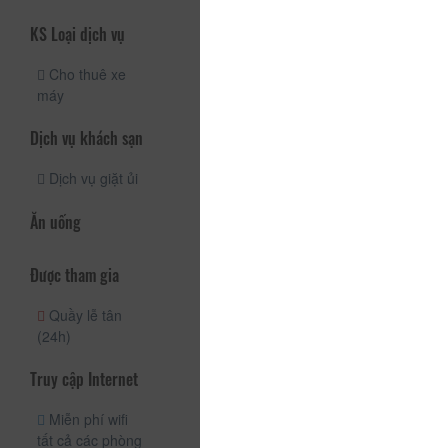
KS Loại dịch vụ
Cho thuê xe
máy
Dịch vụ khách sạn
Dịch vụ giặt ủi
Ăn uống
Được tham gia
Quầy lễ tân
(24h)
Truy cập Internet
Miễn phí wifi
tất cả các phòng