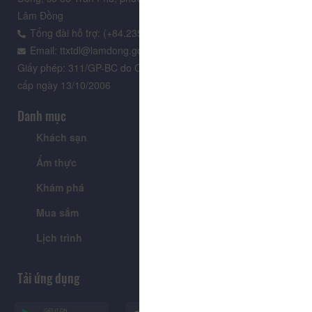
Lâm Đồng
Tổng đài hỗ trợ: (+84.235) 3.916.961
Email: ttxtdl@lamdong.gov.vn
Giấy phép: 311/GP-BC do Cục Báo chí - Bộ Văn hóa Thông tin
cấp ngày 13/10/2006
Danh mục
Khách sạn
Tour
Ẩm thực
Lễ hội & Sự kiện
Khám phá
Tin tức
Mua sắm
Giới thiệu
Lịch trình
Tiện ích
Tải ứng dụng