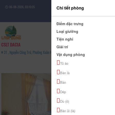
06-08-2026, 03:10:35
Chi tiết phòng
Đăng nhập
Điểm đặc trưng
Loại giường
Tiện nghi
CSLT DACIA
Giải trí
31 , Nguyễn Công Trứ, Phường Xuân Hương - Đà Lạt, Tỉnh Lâm Đồng - 0901696596
Vật dụng phòng
0
Tủ áo
(0 Đánh giá)
Bàn là
Bàn
Dép
Dù (ô)
Bàn ủi (là)