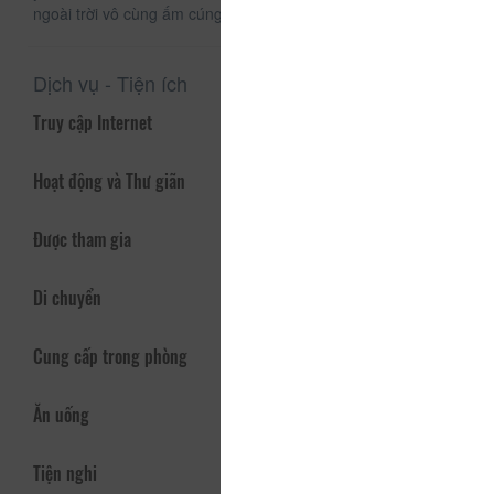
ngoài trời vô cùng ấm cúng
Dịch vụ - Tiện ích
Truy cập Internet
Hoạt động và Thư giãn
Được tham gia
Di chuyển
Cung cấp trong phòng
Ăn uống
Tiện nghi