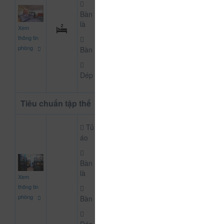
Bàn
550.000
là
Xem
CHƯA KHAI BÁO PH
đ
thông tin
phòng
Bàn
Dép
Tiêu chuẩn tập thể
Tủ
áo
Bàn
100.000
là
Xem
CHƯA KHAI BÁO PH
đ
thông tin
phòng
Bàn