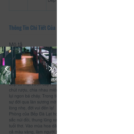
Dép
Thông Tin Chi Tiết Của CSLT Bếp Đà Lạt
Mô tả
CSLT Bếp Đà Lạt tọa lạc tại 20 An Bình, phường 3, thành
phố Đà Lạt.
Một nơi ở thoải mái như nhà bạn, mang đến nhiều trải
nghiệm hơn là chỉ tham quan cưỡi ngựa xem hoa.
Vậy thì về Bếp Đà Lạt homestay bạn nhé.
Bếp có một vườn cây rộng với lò nướng BBQ để bạn nhấm
chút rượu, chia nhau miếng thịt nướng thơm lừng, củ khoai
lụi ngon bá cháy. Trong tiết trời se se lạnh của Đà Lạt, nhìn
sự đời qua làn sương mờ mờ, qua bếp than hồng; vậy mà
lòng nhẹ, đời vui đến lạ!
Phòng của Bếp Đà Lạt homestay có ban công riêng với cảnh
sắc núi đồi, thung lũng xanh rì; có bầu trời trong như bầu trời
tuổi thơ. Vào mùa hoa dã quỳ cả thung lũng đồng loạt nở rộ
cả màu vàng, làm người ta chỉ ngắm nhìn cảnh sắc thôi mà