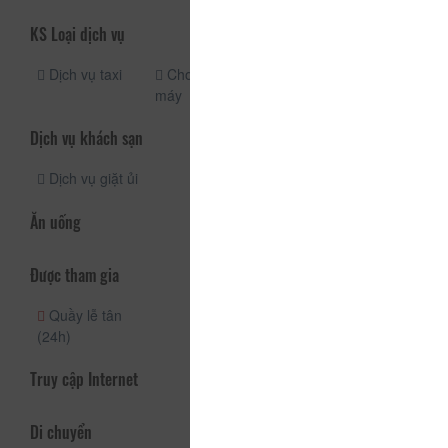
KS Loại dịch vụ
Dịch vụ taxi
Cho thuê xe
máy
Dịch vụ khách sạn
Dịch vụ giặt ủi
Ăn uống
Được tham gia
Quầy lễ tân
(24h)
Truy cập Internet
Di chuyển