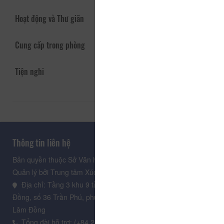
Hoạt động và Thư giãn
Cung cấp trong phòng
Tiện nghi
Thông tin liên hệ
Bản quyền thuộc Sở Văn hoá, Thể thao và Du lịch Lâm Đồng.
Quản lý bởi Trung tâm Xúc tiến Du lịch Lâm Đồng
Địa chỉ: Tầng 3 khu 9 tầng, Trung tâm Hành chính tỉnh Lâm
Đồng, số 36 Trần Phú, phường Xuân Hương - Đà Lạt, tỉnh
Lâm Đồng
Tổng đài hỗ trợ: (+84.235) 3.916.961