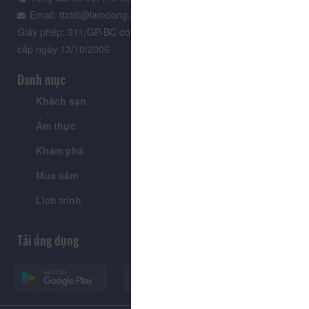
Email: ttxtdl@lamdong.gov.vn
Giấy phép: 311/GP-BC do Cục Báo chí - Bộ Văn hóa Thông tin
cấp ngày 13/10/2006
Danh mục
Khách sạn
Tour
Ẩm thực
Lễ hội & Sự kiện
Khám phá
Tin tức
Mua sắm
Giới thiệu
Lịch trình
Tiện ích
Tải ứng dụng