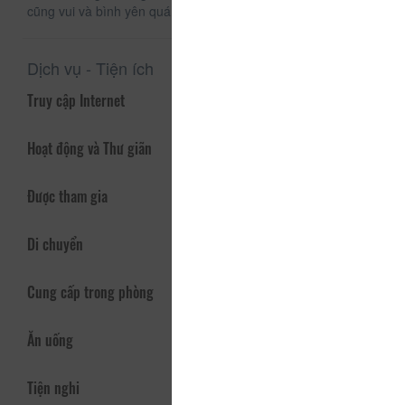
cũng vui và bình yên quá đỗi.
Dịch vụ - Tiện ích
Truy cập Internet
Hoạt động và Thư giãn
Được tham gia
Di chuyển
Cung cấp trong phòng
Ăn uống
Tiện nghi