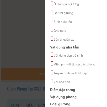
Ổ điện gần giường
Ga trải giường
Bình siêu tốc
Ghế sofa
Bàn ủi quần áo
Vật dụng nhà tắm
Vật dụng dọn vệ sinh
Miễn phí wifi tất cả các phòng
Truyền hình vệ tinh/ cáp
MỞ RỘNG BẢN ĐỒ
Vòi hoa sen
Chọn Phòng Tại CSLT Bếp Đà Lạt
Điểm đặc trưng
Vật dụng phòng
Loại giường
LOẠI
KIỂU
DỊCH
GIÁ THAM