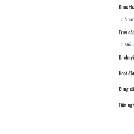
Được th
Nhận
Truy cập
Miễn 
Di chuy
Hoạt độ
Cung cấ
Tiện ng