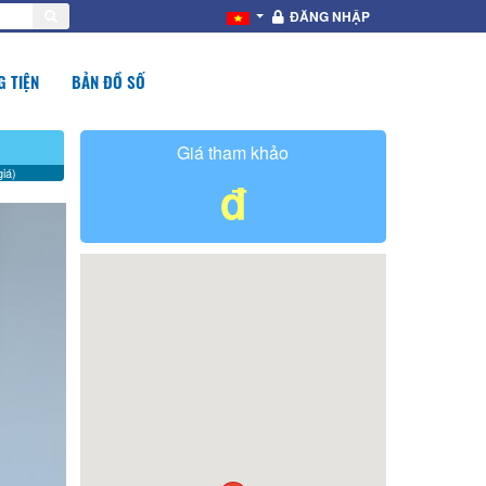
ĐĂNG NHẬP
 TIỆN
BẢN ĐỒ SỐ
Giá tham khảo
iá)
đ