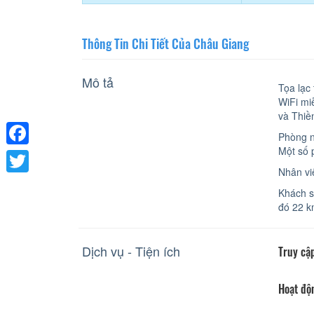
Thông Tin Chi Tiết Của Châu Giang
Mô tả
Tọa lạc
WiFi mi
và Thiề
Phòng n
Một số 
Facebook
Nhân vi
Twitter
Khách s
đó 22 k
Dịch vụ - Tiện ích
Truy cập
Hoạt độ