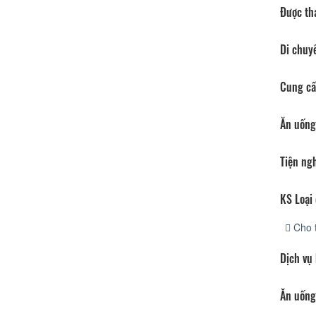
Được th
Di chuy
Cung cấ
Ăn uống
Tiện ng
KS Loại 
Cho 
Dịch vụ
Ăn uống