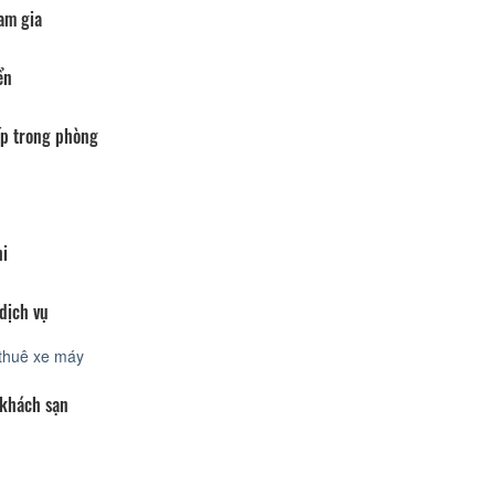
am gia
ển
p trong phòng
hi
dịch vụ
thuê xe máy
 khách sạn