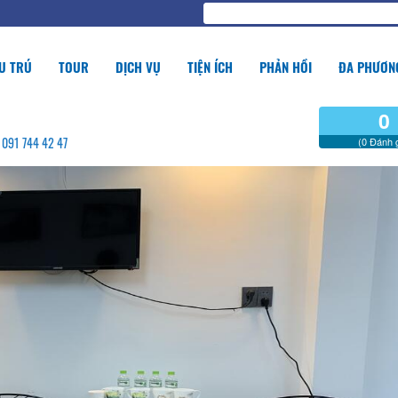
U TRÚ
TOUR
DỊCH VỤ
TIỆN ÍCH
PHẢN HỒI
ĐA PHƯƠNG
0
- 091 744 42 47
(0 Đánh g