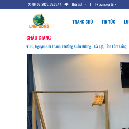
06-08-2026, 03:25:47
Thời tiết
Tỷ giá ngoại tệ
TRANG CHỦ
TIN TỨC
LƯ
CHÂU GIANG
80, Nguyễn Chí Thanh, Phường Xuân Hương - Đà Lạt, Tỉnh Lâm Đồng 