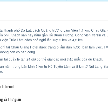
 tại thành phố Đà Lạt, cách Quảng trường Lâm Viên 1,1 km, Chau Gian
ễn phí. Khách sạn này nằm gần Hồ Xuân Hương, Công viên Yersin và B
n viện Trúc Lâm cách chỗ nghỉ lần lượt 2 km và 4,2 km.
ghỉ tại Chau Giang Hotel được trang bị ấm đun nước, bàn làm việc, TV
phòng còn có ban công.
ên tại quầy lễ tân 24 giờ có thể giải đáp mọi thắc mắc của du khách.
ạn nằm trong bán kính 5 km từ Hồ Tuyền Lâm và 8 km từ Núi Lang Bia
m.
 Internet
ng và Thư giãn