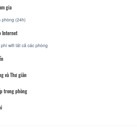
am gia
 phòng (24h)
 Internet
phí wifi tất cả các phòng
ển
ng và Thư giãn
p trong phòng
hi