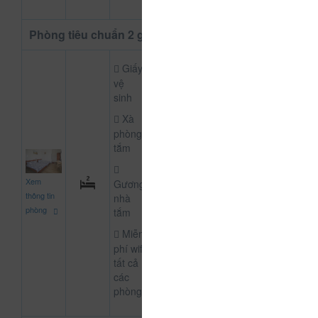
Phòng tiêu chuẩn 2 giường
Giấy
vệ
sinh
Xà
phòng
tắm
700.000
Xem
CHƯA KHAI BÁO P
Gương
đ
thông tin
nhà
phòng
tắm
Miễn
phí wifi
tất cả
các
phòng