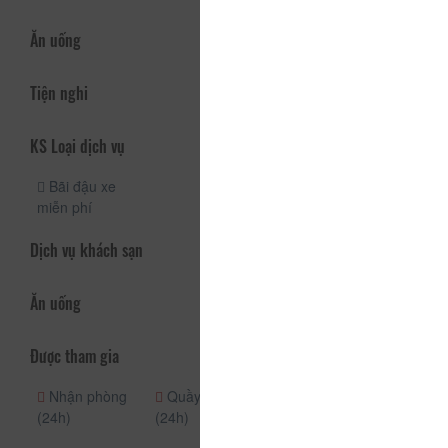
Ăn uống
Tiện nghi
KS Loại dịch vụ
Bãi đậu xe
miễn phí
Dịch vụ khách sạn
Ăn uống
Được tham gia
Nhận phòng
Quầy lễ tân
(24h)
(24h)