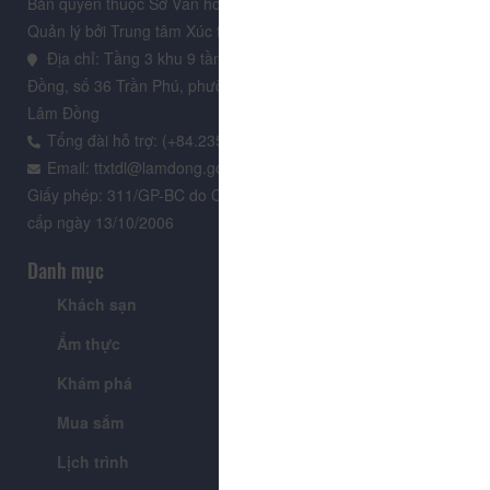
Bản quyền thuộc Sở Văn hoá, Thể thao và Du lịch Lâm Đồng.
Quản lý bởi Trung tâm Xúc tiến Du lịch Lâm Đồng
Địa chỉ: Tầng 3 khu 9 tầng, Trung tâm Hành chính tỉnh Lâm
Đồng, số 36 Trần Phú, phường Xuân Hương - Đà Lạt, tỉnh
Lâm Đồng
Tổng đài hỗ trợ: (+84.235) 3.916.961
Email: ttxtdl@lamdong.gov.vn
Giấy phép: 311/GP-BC do Cục Báo chí - Bộ Văn hóa Thông tin
cấp ngày 13/10/2006
Danh mục
Khách sạn
Tour
Ẩm thực
Lễ hội & Sự kiện
Khám phá
Tin tức
Mua sắm
Giới thiệu
Lịch trình
Tiện ích