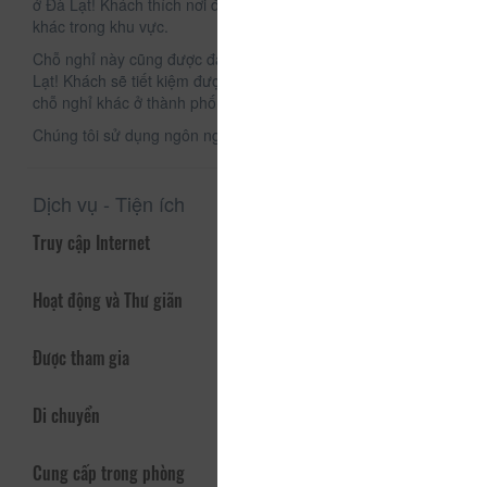
ở Đà Lạt! Khách thích nơi đây hơn so với những chỗ nghỉ
khác trong khu vực.
Chỗ nghỉ này cũng được đánh giá là đáng giá tiền nhất ở Đà
Lạt! Khách sẽ tiết kiệm được nhiều hơn so với nghỉ tại những
chỗ nghỉ khác ở thành phố này.
Chúng tôi sử dụng ngôn ngữ của bạn!
Dịch vụ - Tiện ích
Truy cập Internet
Hoạt động và Thư giãn
Được tham gia
Di chuyển
Cung cấp trong phòng