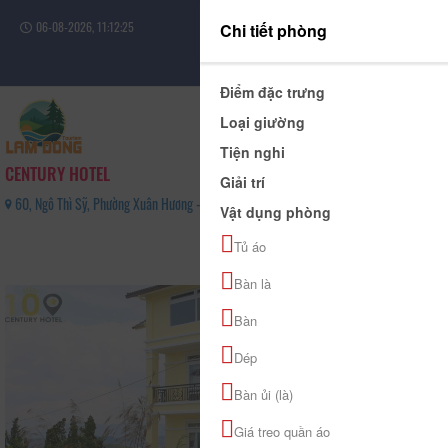
06-08-2026, 11:12:25
Chi tiết phòng
Đăng nhập
Điểm đặc trưng
Loại giường
Tiện nghi
CENTURY HOTEL
Giải trí
60, Ngô Thì Sỹ, Phường Xuân Hương - Đà Lạt, Tỉnh Lâm Đồng - 0813 442 670
Vật dụng phòng
0
Tủ áo
(0 Đánh giá)
Bàn là
Bàn
Dép
Bàn ủi (là)
Giá treo quần áo