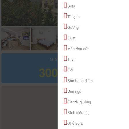
Sofa
Tủ lạnh
Gương
Quạt
Màn rèm cửa
Giá tham khảo
Ti vi
300.000 đ
Gối
Bàn trang điểm
Đèn ngủ
Ga trải giường
Bình siêu tốc
Ghế sofa