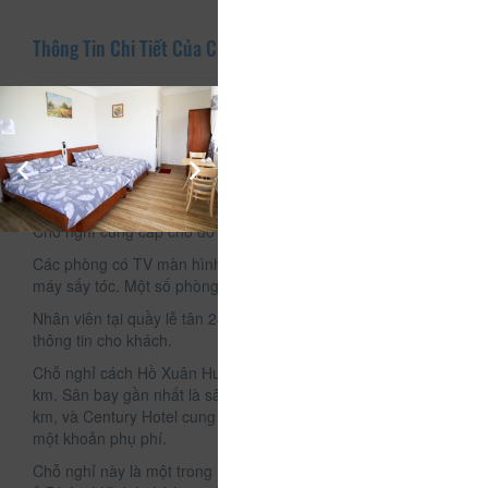
Thông Tin Chi Tiết Của Century Hotel
Mô tả
Tọa lạc ở thành phố Đà Lạt, cách Quảng trường Lâm Viên
2,7 km, Century Hotel có khu vườn, sân hiên cũng như sảnh
khách chung. Các điểm tham quan như Dinh Bảo Đại và Biệt
thự Hằng Nga cũng chỉ cách Century Hotel một quãng ngắn.
Chỗ nghỉ cung cấp chỗ đỗ xe riêng và Wi-Fi miễn phí.
Các phòng có TV màn hình phẳng và phòng tắm riêng với
máy sấy tóc. Một số phòng còn có ban công.
Nhân viên tại quầy lễ tân 24 giờ luôn sẵn sàng cung cấp
thông tin cho khách.
Chỗ nghỉ cách Hồ Xuân Hương 2,8 km và Công viên Yersin 3
km. Sân bay gần nhất là sân bay Liên Khương, cách đó 30
km, và Century Hotel cung cấp dịch vụ đưa/đón sân bay với
một khoản phụ phí.
Chỗ nghỉ này là một trong những vị trí được đánh giá tốt nhất