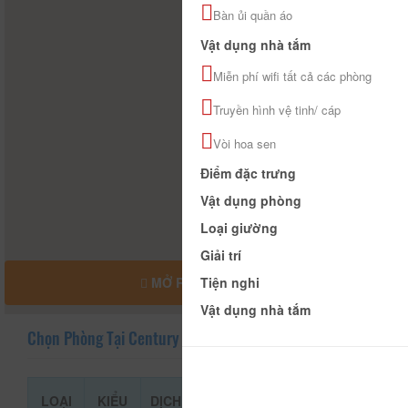
Bàn ủi quần áo
Vật dụng nhà tắm
Miễn phí wifi tất cả các phòng
Truyền hình vệ tinh/ cáp
Vòi hoa sen
Điểm đặc trưng
Vật dụng phòng
Loại giường
Giải trí
Tiện nghi
MỞ RỘNG BẢN ĐỒ
Vật dụng nhà tắm
Chọn Phòng Tại Century Hotel
LOẠI
KIỂU
DỊCH
GIÁ THAM