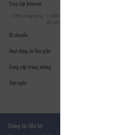
Truy cập Internet
Wifi công cộng
Miễn phí wifi
tất cả các phòng
Di chuyển
Hoạt động và Thư giãn
Cung cấp trong phòng
Tiện nghi
Thông tin liên hệ