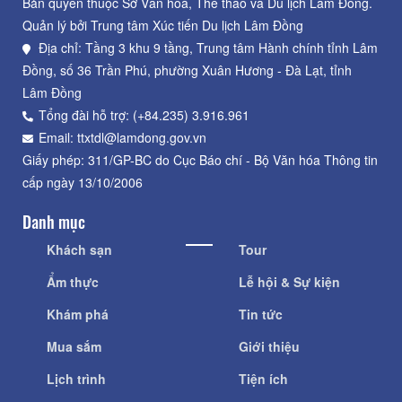
Bản quyền thuộc Sở Văn hoá, Thể thao và Du lịch Lâm Đồng.
Quản lý bởi Trung tâm Xúc tiến Du lịch Lâm Đồng
Địa chỉ: Tầng 3 khu 9 tầng, Trung tâm Hành chính tỉnh Lâm
Đồng, số 36 Trần Phú, phường Xuân Hương - Đà Lạt, tỉnh
Lâm Đồng
Tổng đài hỗ trợ: (+84.235) 3.916.961
Email: ttxtdl@lamdong.gov.vn
Giấy phép: 311/GP-BC do Cục Báo chí - Bộ Văn hóa Thông tin
cấp ngày 13/10/2006
Danh mục
Khách sạn
Tour
Ẩm thực
Lễ hội & Sự kiện
Khám phá
Tin tức
Mua sắm
Giới thiệu
Lịch trình
Tiện ích