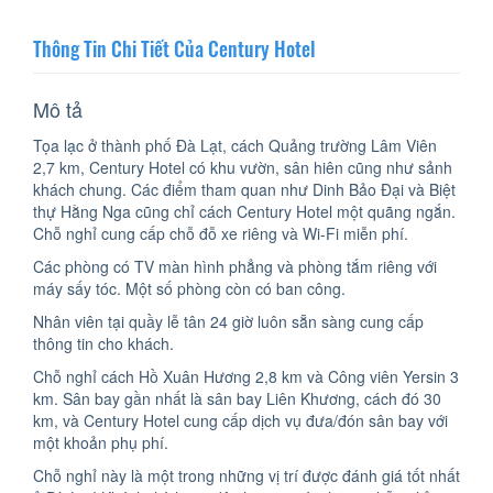
Thông Tin Chi Tiết Của Century Hotel
Mô tả
Tọa lạc ở thành phố Đà Lạt, cách Quảng trường Lâm Viên
2,7 km, Century Hotel có khu vườn, sân hiên cũng như sảnh
khách chung. Các điểm tham quan như Dinh Bảo Đại và Biệt
thự Hằng Nga cũng chỉ cách Century Hotel một quãng ngắn.
Chỗ nghỉ cung cấp chỗ đỗ xe riêng và Wi-Fi miễn phí.
Các phòng có TV màn hình phẳng và phòng tắm riêng với
máy sấy tóc. Một số phòng còn có ban công.
Nhân viên tại quầy lễ tân 24 giờ luôn sẵn sàng cung cấp
thông tin cho khách.
Chỗ nghỉ cách Hồ Xuân Hương 2,8 km và Công viên Yersin 3
km. Sân bay gần nhất là sân bay Liên Khương, cách đó 30
km, và Century Hotel cung cấp dịch vụ đưa/đón sân bay với
một khoản phụ phí.
Chỗ nghỉ này là một trong những vị trí được đánh giá tốt nhất