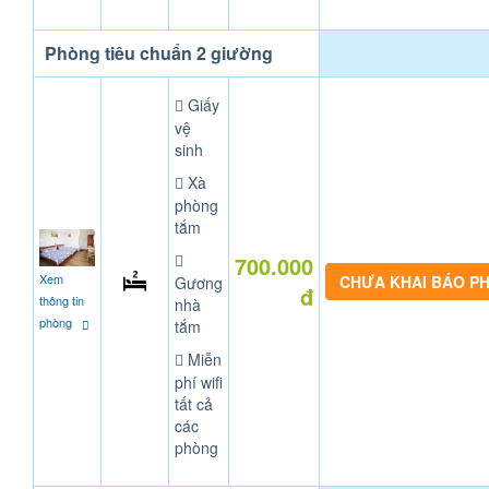
Phòng tiêu chuẩn 2 giường
Giấy
vệ
sinh
Xà
phòng
tắm
700.000
Xem
CHƯA KHAI BÁO P
Gương
đ
thông tin
nhà
phòng
tắm
Miễn
phí wifi
tất cả
các
phòng