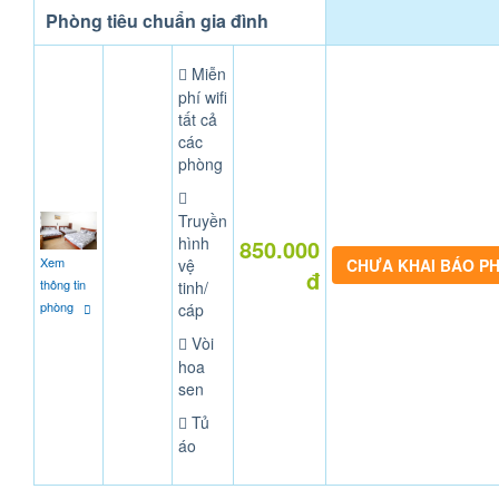
Phòng tiêu chuẩn gia đình
Miễn
phí wifi
tất cả
các
phòng
Truyền
hình
850.000
Xem
vệ
CHƯA KHAI BÁO P
đ
thông tin
tinh/
phòng
cáp
Vòi
hoa
sen
Tủ
áo