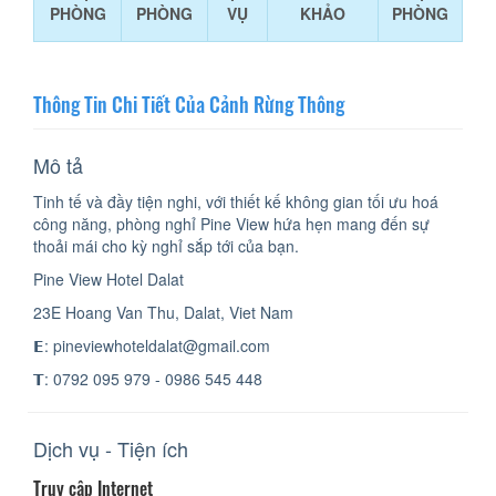
PHÒNG
PHÒNG
VỤ
KHẢO
PHÒNG
Thông Tin Chi Tiết Của Cảnh Rừng Thông
Mô tả
Tinh tế và đầy tiện nghi, với thiết kế không gian tối ưu hoá
công năng, phòng nghỉ Pine View hứa hẹn mang đến sự
thoải mái cho kỳ nghỉ sắp tới của bạn.
Pine View Hotel Dalat
23E Hoang Van Thu, Dalat, Viet Nam
𝗘: pineviewhoteldalat@gmail.com
𝗧: 0792 095 979 - 0986 545 448
Dịch vụ - Tiện ích
Truy cập Internet