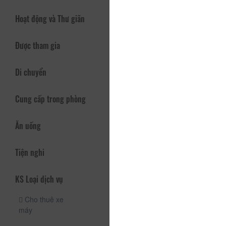
Hoạt động và Thư giãn
Được tham gia
Di chuyển
Cung cấp trong phòng
Ăn uống
Tiện nghi
KS Loại dịch vụ
Cho thuê xe
máy