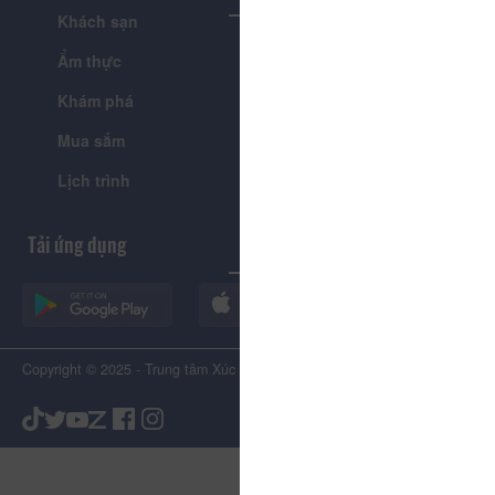
Khách sạn
Tour
Ẩm thực
Lễ hội & Sự kiện
Khám phá
Tin tức
Mua sắm
Giới thiệu
Lịch trình
Tiện ích
Tải ứng dụng
Copyright © 2025 - Trung tâm Xúc tiến Du lịch Tỉnh Lâm Đồng