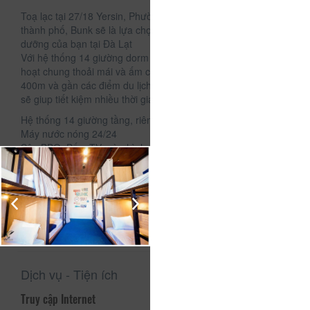
Toạ lạc tại 27/18 Yersin, Phường 10,Đà Lạt ngay trung tâm
thành phố, Bunk sẽ là lựa chọn tuyệt vời cho chuyến nghỉ
dưỡng của bạn tại Đà Lạt
Với hệ thống 14 giường dorm tạo nên một không gian sinh
hoạt chung thoải mái và ấm cúng, chỉ cách Hồ Xuân Hương
400m và gần các điểm du lịch, ăn uống khác trong thành phố
sẽ giup tiết kiệm nhiều thời gian di chuyển của các bạn
Hệ thống 14 giường tầng, riêng tư, thoải mái
Máy nước nóng 24/24
Sân BBQ, Bếp, TV màn hình cong 61 inch
Không gian yên tĩnh, an ninh
Gần Ga Đà Lạt, Trường CĐ Sư Phạm, Hồ Xuân Hương, cách
chợ Đà Lạt 1km
Gần bánh căn Lệ, Nem nướng Lan, Chợ Yersin, mì quảng
Hội An, Lẩu bò Tiềm, Ốc Yersin, Lẩu bò Phan Rang
Dịch vụ - Tiện ích
Truy cập Internet