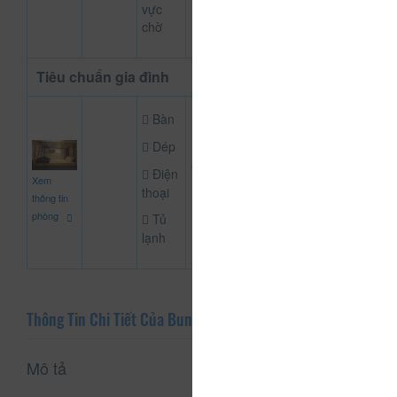
vực
chờ
Tiêu chuẩn gia đình
Bàn
Dép
1.000.000
Điện
Xem
CHƯA KHAI BÁO
đ
thoại
thông tin
phòng
Tủ
lạnh
Thông Tin Chi Tiết Của Bunk Hostel
Mô tả