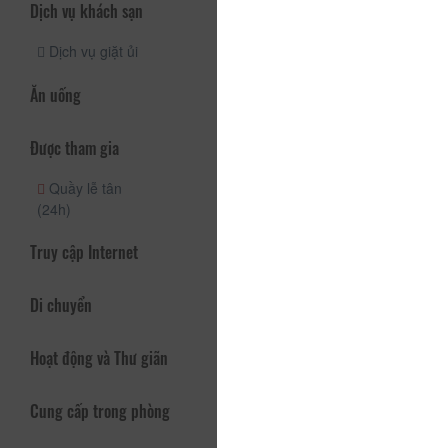
Dịch vụ khách sạn
Dịch vụ giặt ủi
Ăn uống
Được tham gia
Quầy lễ tân
(24h)
Truy cập Internet
Di chuyển
Hoạt động và Thư giãn
Cung cấp trong phòng