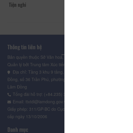
Tiện nghi
Thông tin liên hệ
Bản quyền thuộc Sở Văn hoá, Thể thao và Du lịch Lâm Đồng.
Quản lý bởi Trung tâm Xúc tiến Du lịch Lâm Đồng
Địa chỉ: Tầng 3 khu 9 tầng, Trung tâm Hành chính tỉnh Lâm
Đồng, số 36 Trần Phú, phường Xuân Hương - Đà Lạt, tỉnh
Lâm Đồng
Tổng đài hỗ trợ: (+84.235) 3.916.961
Email: ttxtdl@lamdong.gov.vn
Giấy phép: 311/GP-BC do Cục Báo chí - Bộ Văn hóa Thông tin
cấp ngày 13/10/2006
Danh mục