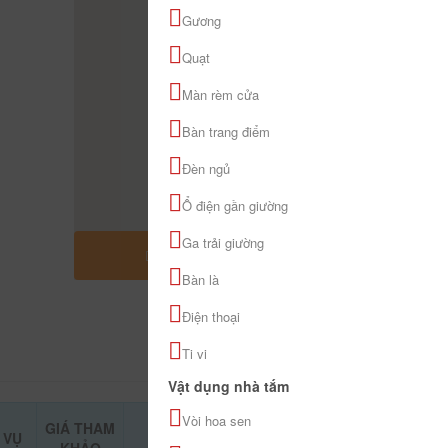
Gương
Quạt
Màn rèm cửa
Bàn trang điểm
Đèn ngủ
Ổ điện gần giường
Ga trải giường
MỞ RỘNG BẢN ĐỒ
Bàn là
Điện thoại
Ti vi
Vật dụng nhà tắm
Vòi hoa sen
GIÁ THAM
 VỤ
ĐẶT PHÒNG