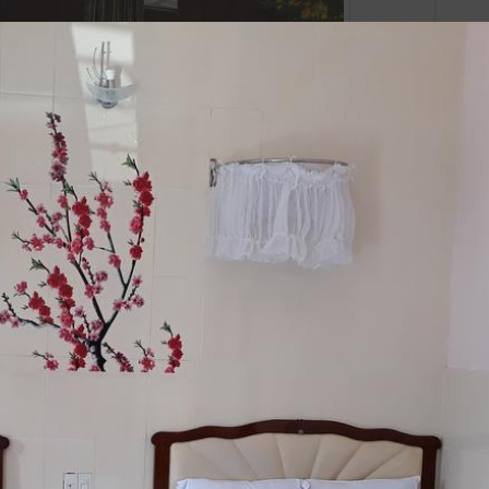
Tủ á
Bàn