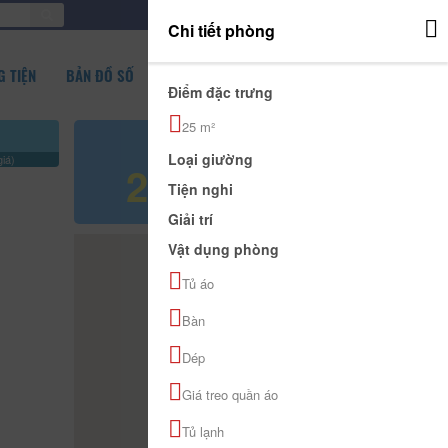
ĐĂNG NHẬP
Chi tiết phòng
 TIỆN
BẢN ĐỒ SỐ
Điểm đặc trưng
25 m²
Giá tham khảo
Loại giường
iá)
200.000 đ
Tiện nghi
Giải trí
Vật dụng phòng
Tủ áo
Bàn
Dép
Giá treo quần áo
Tủ lạnh