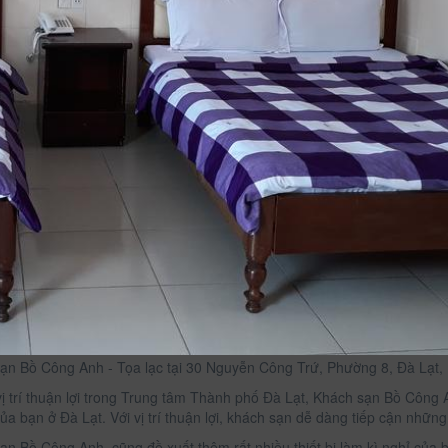
Dép
Giá t
quần 
ạn Bồ Công Anh - Tọa lạc tại 30 Nguyễn Công Trứ, Phường 8, Đà Lạt
ị trí thuận lợi trong Trung tâm Thành phố Đà Lạt, Khách sạn Bồ Công 
ủa bạn ở Đà Lạt. Với vị trí thuận lợi, khách sạn dễ dàng tiếp cận nhữn
ạn Bồ Công Anh cũng đề xuất thêm rất nhiều thiết bị làm kì nghỉ của b