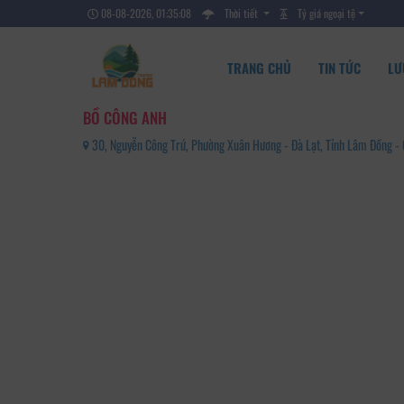
08-08-2026, 01:35:09
Thời tiết
Tỷ giá ngoại tệ
TRANG CHỦ
TIN TỨC
LƯ
BỒ CÔNG ANH
30, Nguyễn Công Trứ, Phường Xuân Hương - Đà Lạt, Tỉnh Lâm Đồng 