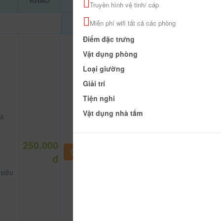
KHẢO
Truyền hình vệ tinh/ cáp
Miễn phí wifi tất cả các phòng
Điểm đặc trưng
Vật dụng phòng
Loại giường
Giải trí
Tiện nghi
Vật dụng nhà tắm
là
250.000
CHƯA KHAI BÁO PHÒNG
đ
siêu