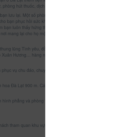
 phòng hút thuốc, dịch vụ giặt là.
 bạn lưu lại. Một số phòng được trang bị máy điện
 cho bạn phục hồi sức khỏe sau một ngày dài. Bên
m bạn luôn thấy hứng thú trong suốt kì nghỉ. Khách
ơi mang lại cho họ một kì nghỉ thư giãn và thoải
thung lũng Tình yêu, đồi Mộng Mơ, chợ Đà Lạt, nhà
hồ Xuân Hương… hàng năm thu hút rất nhiều lượt du
h phục vụ chu đáo, chuyên nghiệp, chính là lựa
 hoa Đà Lạt 900 m. Các điểm tham quan nổi tiếng
n hình phẳng và phòng tắm riêng. Một số phòng còn
 khách tham quan khu vực xung quanh một cách