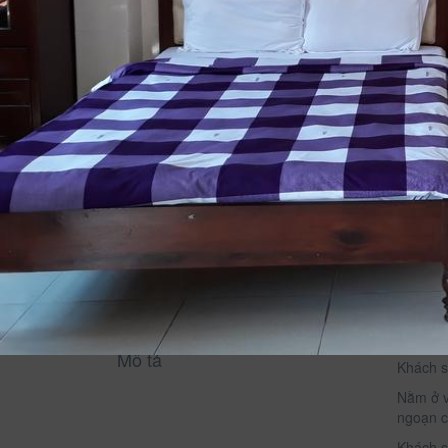
Xem thông tin phòng
Thông Tin Chi Tiết Của Bồ Công Anh
Mô tả
Khách s
Nằm ở v
ngoạn c
Khách s