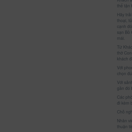
thể tận
Hãy trả
thoại, 
cạnh đó
sạn Bồ 
mái.
Từ Khác
thờ Con
khách đặ
Với pho
chọn đú
Với sản
gần đó
Các phò
đi kèm 
Chỗ ngh
Nhân vi
thuận ti