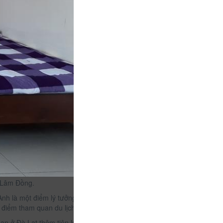
CHƯA KHAI BÁO PHÒNG
đ
reo
áo
, Lâm Đồng.
Anh là một điểm lý tưởng để khởi hành chuyến du
g điểm tham quan du lịch nổi tiếng của thành phố.
ạn ở Đà Lạt thêm tiện lợi. Khách của khách sạn có