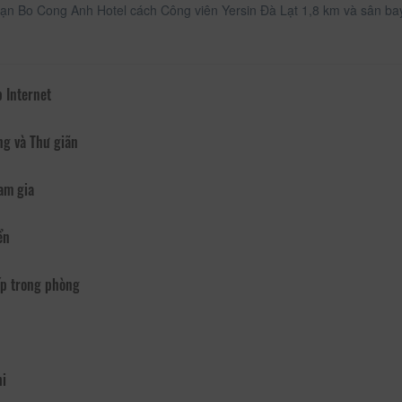
ạn Bo Cong Anh Hotel cách Công viên Yersin Đà Lạt 1,8 km và sân ba
 Internet
ng và Thư giãn
am gia
ển
p trong phòng
hi