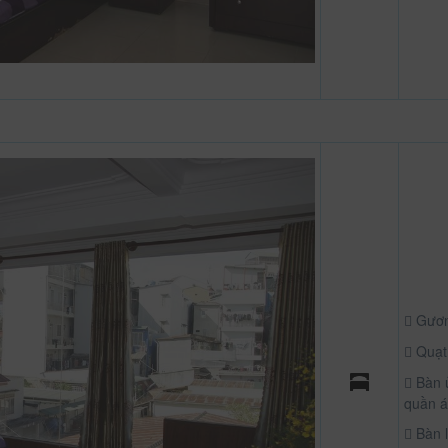
Gươ
Quạt
Bàn 
quần 
Bàn 