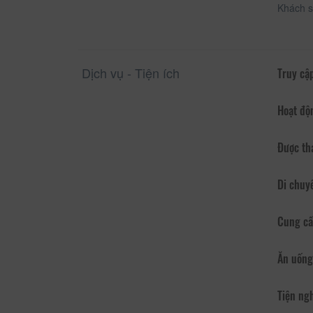
Khách s
Dịch vụ - Tiện ích
Truy cập
Hoạt độ
Được th
Di chuy
Cung cấ
Ăn uống
Tiện ng