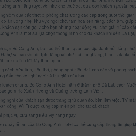
 hưởng tính năng tuyệt vời như cho thuê xe, đưa đón khách sạn/sân bay,
i nghiệm qua các thiết bị phòng chất lượng cao cấp trong suốt thời gian
tủ đồ ăn uống nhẹ, khu vực ngồi chờ, tắm hoa sen riêng, cách âm, giúp
, khách sạn còn gợi ý cho bạn những hoạt động vui chơi giải trí bảo đả
Công Anh là một sự lựa chọn thông minh cho du khách khi đến Đà Lạt, n
h sạn Bồ Công Anh, bạn có thể tham quan các địa danh nổi tiếng như 
 Gàhự và các khu du lịch dã ngoại như núi Langbiang, thác Datanla, 
t tour du lịch tới đây tham quan
.
ng cảnh hữu tình, nên thơ, phòng nghỉ hiện đại, cao cấp và phong các
ng đắn cho kỳ nghỉ ngơi và thư giãn của bạn.
h khách chung, Bo Cong Anh Hotel nằm ở thành phố Đà Lạt, cách Vườn
 bao gồm Hồ Xuân Hương và Quảng trường Lâm Viên.
ng nghỉ của khách sạn được trang bị tủ quần áo, bàn làm việc, TV mà
ban công. Wi-Fi được cung cấp miễn phí cho tất cả khách.
ỉ phục vụ bữa sáng kiểu Mỹ hàng ngày.
ên quầy lễ tân của Bo Cong Anh Hotel có thể cung cấp thông tin giúp
ện.