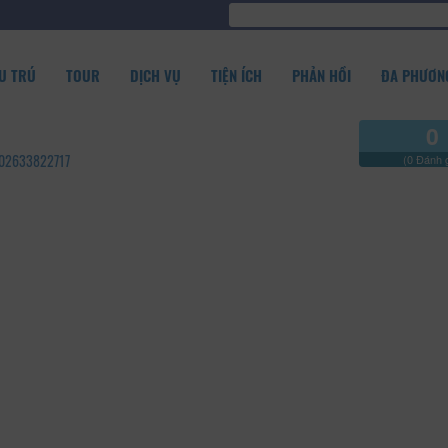
U TRÚ
TOUR
DỊCH VỤ
TIỆN ÍCH
PHẢN HỒI
ĐA PHƯƠNG
0
- 02633822717
(0 Đánh g