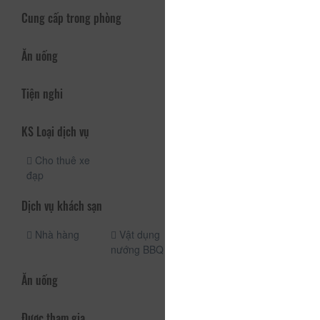
Cung cấp trong phòng
Ăn uống
Tiện nghi
KS Loại dịch vụ
Cho thuê xe
đạp
Dịch vụ khách sạn
Nhà hàng
Vật dụng
nướng BBQ
Ăn uống
Được tham gia