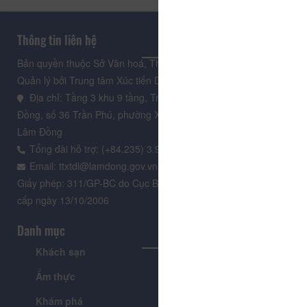
Thông tin liên hệ
Bản quyền thuộc Sở Văn hoá, Thể thao và Du lịch Lâm Đồng.
Quản lý bởi Trung tâm Xúc tiến Du lịch Lâm Đồng
Địa chỉ: Tầng 3 khu 9 tầng, Trung tâm Hành chính tỉnh Lâm
Đồng, số 36 Trần Phú, phường Xuân Hương - Đà Lạt, tỉnh
Lâm Đồng
Tổng đài hỗ trợ: (+84.235) 3.916.961
Email: ttxtdl@lamdong.gov.vn
Giấy phép: 311/GP-BC do Cục Báo chí - Bộ Văn hóa Thông tin
cấp ngày 13/10/2006
Danh mục
Khách sạn
Tour
Ẩm thực
Lễ hội & Sự kiện
Khám phá
Tin tức