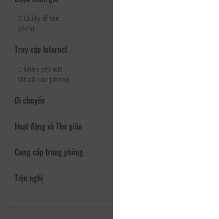
Quầy lễ tân
(24h)
Truy cập Internet
Miễn phí wifi
tất cả các phòng
Di chuyển
Hoạt động và Thư giãn
Cung cấp trong phòng
Tiện nghi