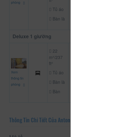
ft²
phòng
Tủ áo
Bàn là
Deluxe 1 giường
22
m²/237
ft²
900.000
Xem
Tủ áo
CHƯA KHAI B
đ
thông tin
Bàn là
phòng
Bàn
Thông Tin Chi Tiết Của Antonico Villa
Mô tả