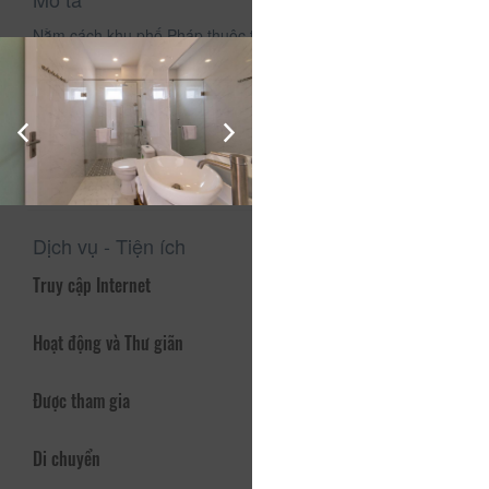
Nằm cách khu phố Pháp thuộc thành phố Đà Lạt chưa đến
10 phút lái xe, Antonico Villa Dalat cung cấp miễn phí Wi-Fi
và chỗ đỗ xe riêng.
Quý khách có thể dùng bữa tại nhà hàng trong khuôn viên.
Tại đây có chỗ để hành lý.
Sân bay Liên Khương cách đó 23 km.
Dịch vụ - Tiện ích
Truy cập Internet
Hoạt động và Thư giãn
Được tham gia
Di chuyển