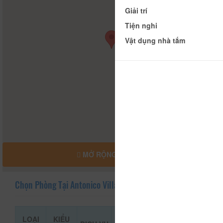
Giải trí
Tiện nghi
Vật dụng nhà tắm
MỞ RỘNG BẢN ĐỒ
Chọn Phòng Tại Antonico Villa
LOẠI
KIỂU
GIÁ THAM