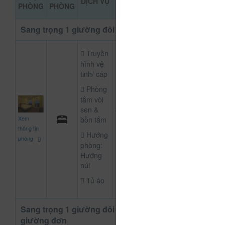
DỊCH VỤ
ĐẶT PH
PHÒNG
PHÒNG
KHẢO
Sang trọng 1 giường đôi
Truyền
hình vệ
tinh/ cáp
Phòng
tắm vòi
sen &
1.000.000
Xem
bồn tắm
CHƯA KHAI B
đ
thông tin
Hướng
phòng
phòng:
Hướng
núi
Tủ áo
Sang trọng 1 giường đôi hoặc 2
giường đơn