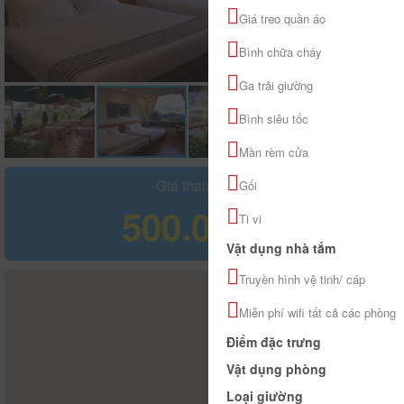
Giá treo quần áo
Bình chữa cháy
Ga trải giường
Bình siêu tốc
Màn rèm cửa
Giá tham khảo
Gối
500.000 đ
Ti vi
Vật dụng nhà tắm
Truyền hình vệ tinh/ cáp
Miễn phí wifi tất cả các phòng
Điểm đặc trưng
Vật dụng phòng
Loại giường