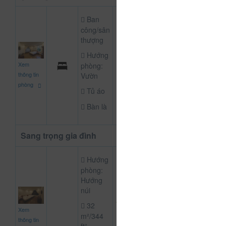
Ban
công/sân
thượng
Hướng
700.000
Xem
phòng:
CHƯA KHAI B
đ
thông tin
Vườn
phòng
Tủ áo
Bàn là
Sang trọng gia đình
Hướng
phòng:
Hướng
núi
1.500.000
32
Xem
CHƯA KHAI B
đ
m²/344
thông tin