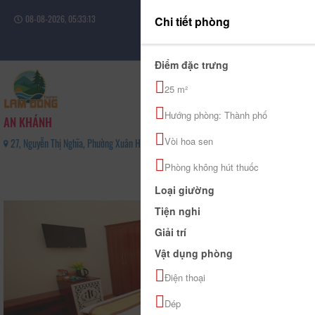
08-08-2026, 05:33:14
Chi tiết phòng
Đăng nhập
Điểm đặc trưng
25 m²
Hướng phòng: Thành phố
AN KHÁNH
Vòi hoa sen
27, Nguyễn Thị Nghĩa, Phường Xuân Hương - Đà Lạt, Tỉnh Lâm Đồng - 0917617366
0
Phòng không hút thuốc
(0 Đánh giá)
Loại giường
Tiện nghi
Giải trí
Vật dụng phòng
Điện thoại
Dép