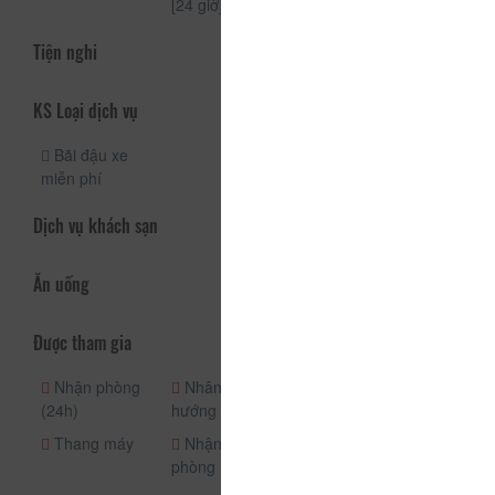
[24 giờ]
[24 giờ]
Tiện nghi
KS Loại dịch vụ
Bãi đậu xe
miễn phí
Dịch vụ khách sạn
Ăn uống
Được tham gia
Nhận phòng
Nhân viên
Quầy lễ tân
(24h)
hướng dẫn
(24h)
Thang máy
Nhận/trả
An ninh (24h)
phòng (riêng)