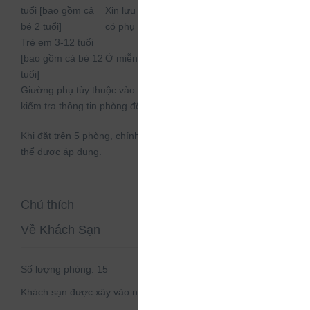
tuổi [bao gồm cả
Xin lưu ý, nếu cần cũi/nôi em bé thì có thể
bé 2 tuổi]
có phụ thu.
Trẻ em 3-12 tuổi
[bao gồm cả bé 12
Ở miễn phí nếu sử dụng giường có sẵn.
tuổi]
Giường phụ tùy thuộc vào loại phòng bạn chọn, xin vui lòng
kiểm tra thông tin phòng để biết thêm chi tiết.
Khi đặt trên 5 phòng, chính sách và điều khoản bổ sung có
thể được áp dụng.
Chú thích
Về Khách Sạn
Số lượng phòng:
15
Khách sạn được xây vào năm:
2016