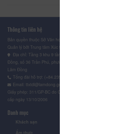
Thông tin liên hệ
Bản quyền thuộc Sở Văn hoá, Thể thao và Du lịch Lâm Đồng.
Quản lý bởi Trung tâm Xúc tiến Du lịch Lâm Đồng
Địa chỉ: Tầng 3 khu 9 tầng, Trung tâm Hành chính tỉnh Lâm
Đồng, số 36 Trần Phú, phường Xuân Hương - Đà Lạt, tỉnh
Lâm Đồng
Tổng đài hỗ trợ: (+84.235) 3.916.961
Email: ttxtdl@lamdong.gov.vn
Giấy phép: 311/GP-BC do Cục Báo chí - Bộ Văn hóa Thông tin
cấp ngày 13/10/2006
Danh mục
Khách sạn
Tour
Ẩm thực
Lễ hội & Sự kiện