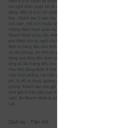
Nằm ở vị trí thuận lợi thuộc Đà Lạt, An Khanh Hotel là một
nơi nghỉ chân tuyệt vời để tiếp tục khám phá thành phố sôi
động. Nằm ở vị trí chỉ cách trung tâm thành phố và cách sân
bay , khách sạn 2 sao này thu hút được rất nhiều du khách
mỗi năm. Với vị trí thuận lợi, khách sạn dễ dàng tiếp cận
những điểm tham quan du lịch nổi tiếng của thành phố. An
Khanh Hotel cung cấp nhiều tiện nghi chất lượng làm phong
phú thêm cho kỳ nghỉ của bạn tại Đà Lạt. Nhiều lựa chọn các
dịch vụ hàng đầu như dịch vụ phòng 24 giờ, miễn phí wifi tất
cả các phòng, an ninh 24 giờ, dịch vụ phòng hàng ngày, cửa
hàng quà tặng đều được phục vụ tại đây. 15 phòng trong
tổng số lầu mang đến cho khách hàng sự ấm cúng và dễ
chịu như đang được ở nhà. Những thiết bị hiện đại như tivi
màn hình phẳng, trà miễn phí, nước uống chào đón miễn
phí, tủ đồ có khoá, gương cũng được trang bị trong một số
phòng. Khách sạn còn gợi ý cho bạn những hoạt động vui
chơi giải trí bảo đảm bạn luôn thấy hứng thú trong suốt kỳ
nghỉ. An Khanh Hotel là nơi dừng chân chất lượng cao tại Đà
Lạt.
Dịch vụ - Tiện ích