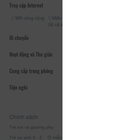
Truy cập Internet
Wifi công cộng
Miễn phí wifi
tất cả các phòng
Di chuyển
Hoạt động và Thư giãn
Cung cấp trong phòng
Tiện nghi
Chính sách
Trẻ em và giường phụ
Trẻ sơ sinh 0 - 2
Ở miễn phí nếu sử dụng giường có sẵn.