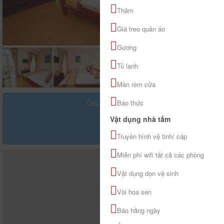
Thảm
Giá treo quần áo
Gương
Tủ lạnh
Màn rèm cửa
Giá tham khảo
Báo thức
đ
Vật dụng nhà tắm
Truyền hình vệ tinh/ cáp
Miễn phí wifi tất cả các phòng
Vật dụng dọn vệ sinh
Vòi hoa sen
Báo hằng ngày