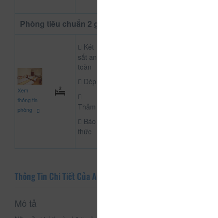
Phòng tiêu chuẩn 2 giường
Két
sắt an
toàn
Dép
990.000
Xem
CHƯA KHAI BÁO P
đ
thông tin
Thảm
phòng
Báo
thức
Thông Tin Chi Tiết Của An Khánh
Mô tả