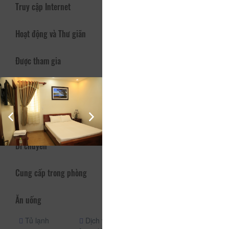
Truy cập Internet
Hoạt động và Thư giãn
Được tham gia
Vòi hoa sen
Nhận phòng
An ninh (24h)
(24h)
Thang máy
Quầy lễ tân
Vòi hoa sen
(24h)
Di chuyển
Cung cấp trong phòng
Ăn uống
Tủ lạnh
Dịch vụ phòng
Dịch vụ phòng