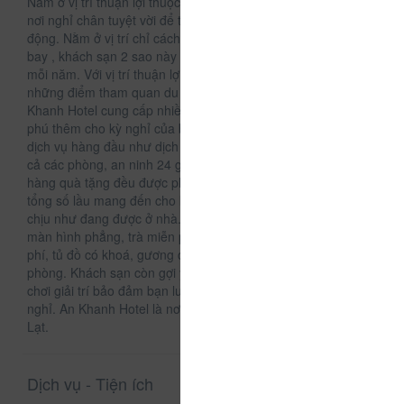
Nằm ở vị trí thuận lợi thuộc Đà Lạt, An Khanh Hotel là một
nơi nghỉ chân tuyệt vời để tiếp tục khám phá thành phố sôi
động. Nằm ở vị trí chỉ cách trung tâm thành phố và cách sân
bay , khách sạn 2 sao này thu hút được rất nhiều du khách
mỗi năm. Với vị trí thuận lợi, khách sạn dễ dàng tiếp cận
những điểm tham quan du lịch nổi tiếng của thành phố. An
Khanh Hotel cung cấp nhiều tiện nghi chất lượng làm phong
phú thêm cho kỳ nghỉ của bạn tại Đà Lạt. Nhiều lựa chọn các
dịch vụ hàng đầu như dịch vụ phòng 24 giờ, miễn phí wifi tất
cả các phòng, an ninh 24 giờ, dịch vụ phòng hàng ngày, cửa
hàng quà tặng đều được phục vụ tại đây. 15 phòng trong
tổng số lầu mang đến cho khách hàng sự ấm cúng và dễ
chịu như đang được ở nhà. Những thiết bị hiện đại như tivi
màn hình phẳng, trà miễn phí, nước uống chào đón miễn
phí, tủ đồ có khoá, gương cũng được trang bị trong một số
phòng. Khách sạn còn gợi ý cho bạn những hoạt động vui
chơi giải trí bảo đảm bạn luôn thấy hứng thú trong suốt kỳ
nghỉ. An Khanh Hotel là nơi dừng chân chất lượng cao tại Đà
Lạt.
Dịch vụ - Tiện ích