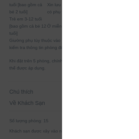
tuổi [bao gồm cả
Xin lưu ý, nếu cần cũi/nôi em bé thì có thể
bé 2 tuổi]
có phụ thu.
Trẻ em 3-12 tuổi
[bao gồm cả bé 12
Ở miễn phí nếu sử dụng giường có sẵn.
tuổi]
Giường phụ tùy thuộc vào loại phòng bạn chọn, xin vui lòng
kiểm tra thông tin phòng để biết thêm chi tiết.
Khi đặt trên 5 phòng, chính sách và điều khoản bổ sung có
thể được áp dụng.
Chú thích
Về Khách Sạn
Số lượng phòng:
15
Khách sạn được xây vào năm:
2016