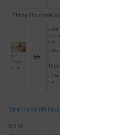
Phòng tiêu chuẩn 2 giường
Két
sắt an
toàn
Dép
990.000
Xem
CHƯA KHAI BÁO P
đ
thông tin
Thảm
phòng
Báo
thức
Thông Tin Chi Tiết Của An Khánh
Mô tả