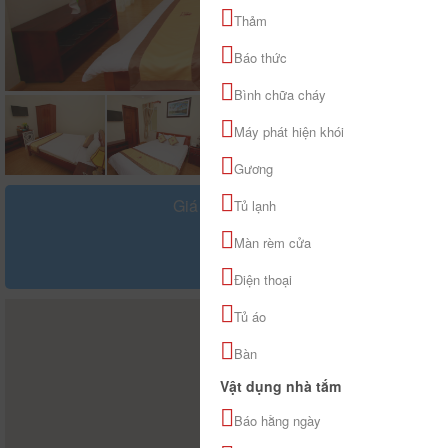
Thảm
Báo thức
Bình chữa cháy
Máy phát hiện khói
Gương
Giá tham khảo
Tủ lạnh
đ
Màn rèm cửa
Điện thoại
Tủ áo
Bàn
Vật dụng nhà tắm
Báo hằng ngày