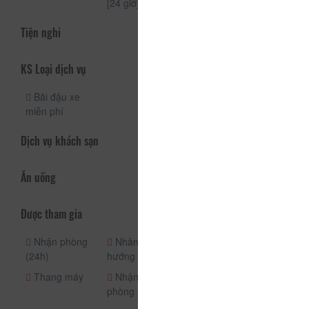
[24 giờ]
[24 giờ]
Tiện nghi
KS Loại dịch vụ
Bãi đậu xe
miễn phí
Dịch vụ khách sạn
Ăn uống
Được tham gia
Nhận phòng
Nhân viên
Quầy lễ tân
(24h)
hướng dẫn
(24h)
Thang máy
Nhận/trả
An ninh (24h)
phòng (riêng)