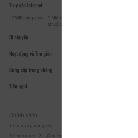
Truy cập Internet
Wifi công cộng
Miễn phí wifi
tất cả các phòng
Di chuyển
Hoạt động và Thư giãn
Cung cấp trong phòng
Tiện nghi
Chính sách
Trẻ em và giường phụ
Trẻ sơ sinh 0 - 2
Ở miễn phí nếu sử dụng giường có sẵn.