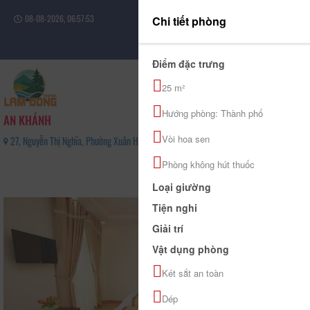
08-08-2026, 06:57:54
Chi tiết phòng
Đăng nhập
Điểm đặc trưng
25 m²
Hướng phòng: Thành phố
AN KHÁNH
Vòi hoa sen
27, Nguyễn Thị Nghĩa, Phường Xuân Hương - Đà Lạt, Tỉnh Lâm Đồng - 0917617366
0
Phòng không hút thuốc
(0 Đánh giá)
Loại giường
Tiện nghi
Giải trí
Vật dụng phòng
Két sắt an toàn
Dép