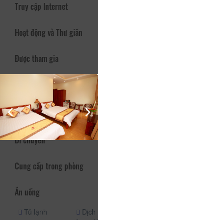
Truy cập Internet
Hoạt động và Thư giãn
Được tham gia
Vòi hoa sen
Nhận phòng
An ninh (24h)
(24h)
Thang máy
Quầy lễ tân
Vòi hoa sen
(24h)
Di chuyển
Cung cấp trong phòng
Ăn uống
Tủ lạnh
Dịch vụ phòng
Dịch vụ phòng