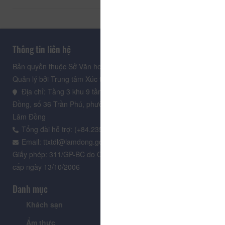
Thông tin liên hệ
Bản quyền thuộc Sở Văn hoá, Thể thao và Du lịch Lâm Đồng.
Quản lý bởi Trung tâm Xúc tiến Du lịch Lâm Đồng
Địa chỉ: Tầng 3 khu 9 tầng, Trung tâm Hành chính tỉnh Lâm
Đồng, số 36 Trần Phú, phường Xuân Hương - Đà Lạt, tỉnh
Lâm Đồng
Tổng đài hỗ trợ: (+84.235) 3.916.961
Email: ttxtdl@lamdong.gov.vn
Giấy phép: 311/GP-BC do Cục Báo chí - Bộ Văn hóa Thông tin
cấp ngày 13/10/2006
Danh mục
Khách sạn
Tour
Ẩm thực
Lễ hội & Sự kiện