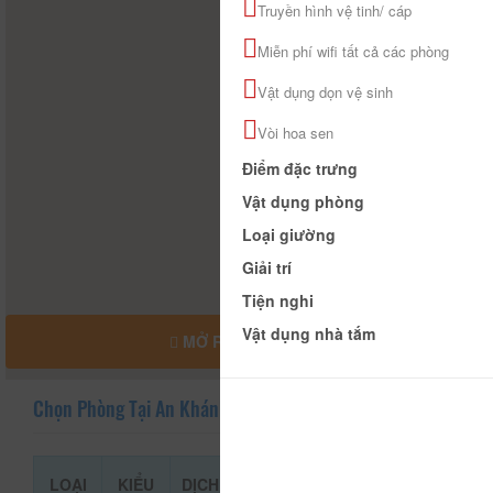
Truyền hình vệ tinh/ cáp
Miễn phí wifi tất cả các phòng
Vật dụng dọn vệ sinh
Vòi hoa sen
Điểm đặc trưng
Vật dụng phòng
Loại giường
Giải trí
Tiện nghi
Vật dụng nhà tắm
MỞ RỘNG BẢN ĐỒ
Chọn Phòng Tại An Khánh
LOẠI
KIỂU
DỊCH
GIÁ THAM