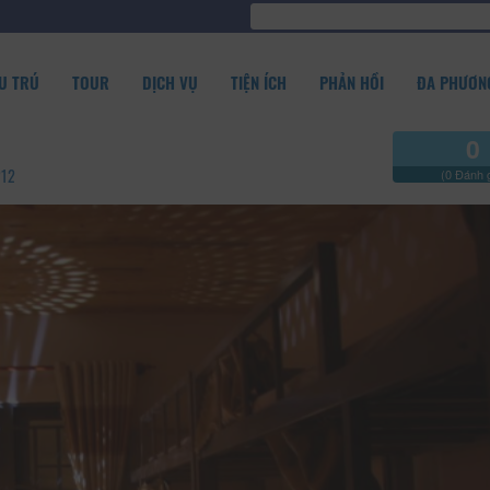
U TRÚ
TOUR
DỊCH VỤ
TIỆN ÍCH
PHẢN HỒI
ĐA PHƯƠNG
0
212
(0 Đánh g