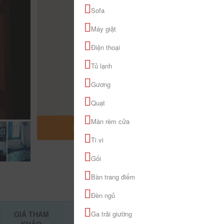
Sofa
Máy giặt
Điện thoại
Tủ lạnh
Gương
Quạt
Màn rèm cửa
MỞ RỘNG BẢN ĐỒ
Ti vi
Gối
Bàn trang điểm
Đèn ngủ
GIÁ THAM
Ga trải giường
ĐẶT PHÒNG