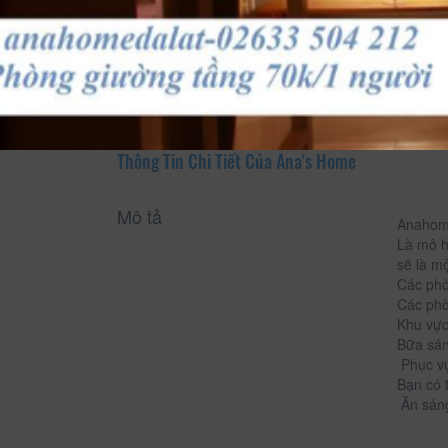
Xem thông tin phòng
Thông Tin Chi Tiết Của Ana's Home
Mô tả
Anahome
Là mô h
sẽ là m
Các phò
Các phò
Khu vực
Bữa sán
Phục vụ
Bạn có 
Ăn sáng 