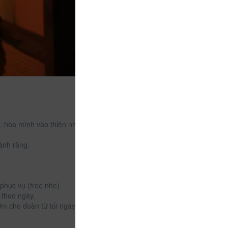
ái, hòa mình vào thiên nhiên cây cỏ thì Anahomedalat
đánh răng.
phục vụ (free nhe).
 theo ngày.
 cơm cho đoàn từ tối ngày hôm trước.