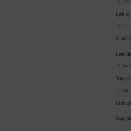
Cho 
Dịch vụ
Dịch 
Ăn uống
Được th
Quầy 
Truy cập
Miễn 
Di chuy
Hoạt độ