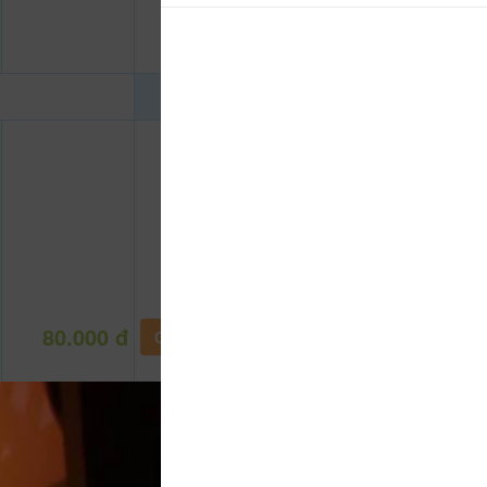
80.000 đ
CHƯA KHAI BÁO PHÒNG