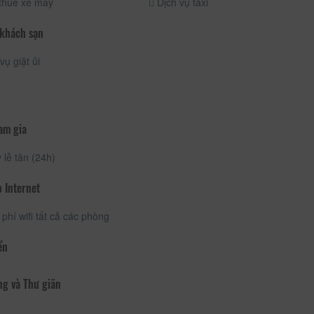
thuê xe máy
Dịch vụ taxi
 khách sạn
vụ giặt ủi
am gia
lễ tân (24h)
 Internet
phí wifi tất cả các phòng
ển
ng và Thư giãn