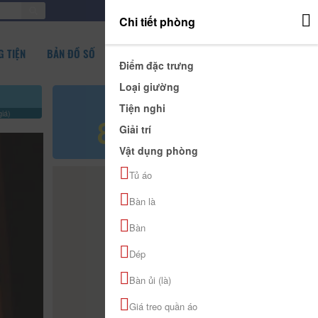
ĐĂNG NHẬP
Chi tiết phòng
 TIỆN
BẢN ĐỒ SỐ
Điểm đặc trưng
Loại giường
Giá tham khảo
Tiện nghi
iá)
80.000 đ
Giải trí
Vật dụng phòng
Tủ áo
Bàn là
Bàn
Dép
Bàn ủi (là)
Giá treo quần áo