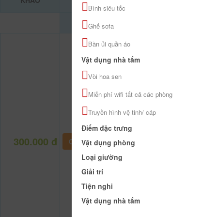
KHẢO
Bình siêu tốc
Ghế sofa
Bàn ủi quần áo
Vật dụng nhà tắm
Vòi hoa sen
Miễn phí wifi tất cả các phòng
Truyền hình vệ tinh/ cáp
Điểm đặc trưng
300.000 đ
CHƯA KHAI BÁO PHÒNG
Vật dụng phòng
Loại giường
Giải trí
Tiện nghi
Vật dụng nhà tắm