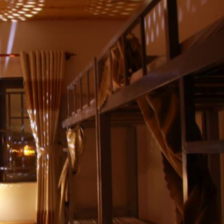
Tủ áo
Bàn là
Bàn
Dép