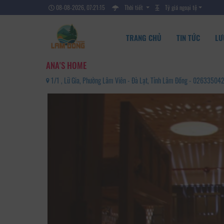
08-08-2026, 07:21:17
Thời tiết
Tỷ giá ngoại tệ
TRANG CHỦ
TIN TỨC
LƯ
ANA'S HOME
1/1 , Lữ Gia, Phường Lâm Viên - Đà Lạt, Tỉnh Lâm Đồng - 02633504