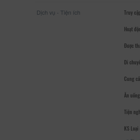
Dịch vụ - Tiện ích
Truy cập
Hoạt độ
Được th
Di chuy
Cung cấ
Ăn uống
Tiện ng
KS Loại 