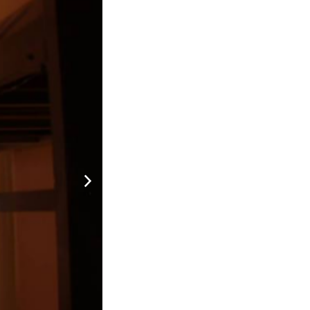
500.000 đ
CHƯA KHAI BÁO PHÒNG