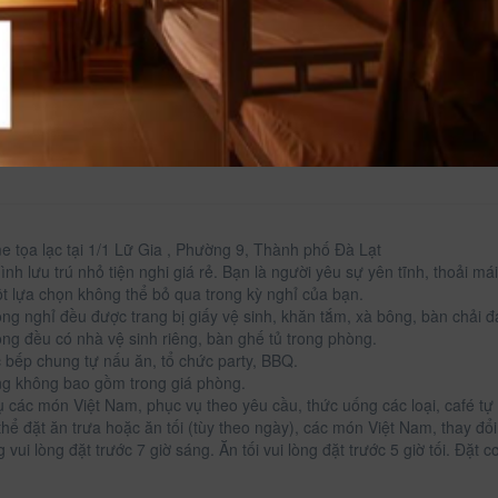
 tọa lạc tại 1/1 Lữ Gia , Phường 9, Thành phố Đà Lạt
ình lưu trú nhỏ tiện nghi giá rẻ. Bạn là người yêu sự yên tĩnh, thoải m
ột lựa chọn không thể bỏ qua trong kỳ nghỉ của bạn.
ng nghỉ đều được trang bị giấy vệ sinh, khăn tắm, xà bông, bàn chải 
ng đều có nhà vệ sinh riêng, bàn ghế tủ trong phòng.
 bếp chung tự nấu ăn, tổ chức party, BBQ.
g không bao gồm trong giá phòng.
 các món Việt Nam, phục vụ theo yêu cầu, thức uống các loại, café tự 
thể đặt ăn trưa hoặc ăn tối (tùy theo ngày), các món Việt Nam, thay đổi
vui lòng đặt trước 7 giờ sáng. Ăn tối vui lòng đặt trước 5 giờ tối. Đặt