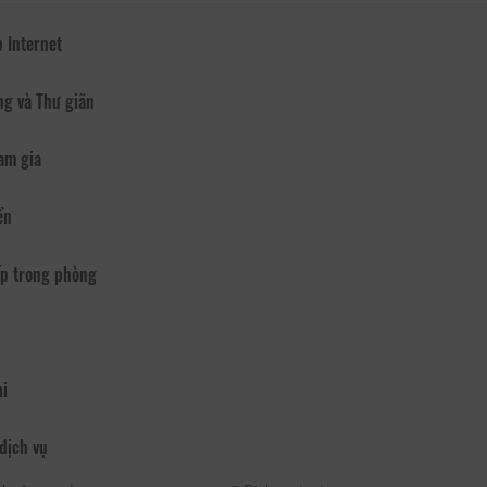
 Internet
ng và Thư giãn
am gia
ển
p trong phòng
hi
dịch vụ