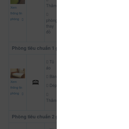
150.000
Thảm
Xem
CHƯA KHAI BÁO P
đ
thông tin
phòng
phòng
thay
đồ
Phòng tiêu chuẩn 1 giường đôi
Tủ
áo
Bàn
250.000
Xem
CHƯA KHAI BÁO P
đ
Dép
thông tin
phòng
Thảm
Phòng tiêu chuẩn 2 giường