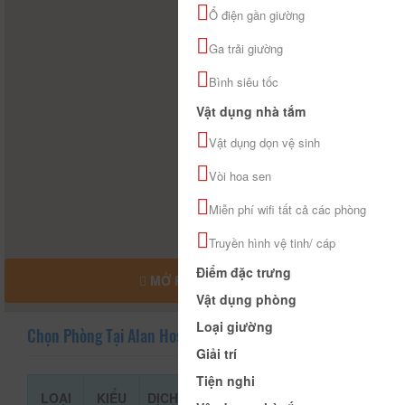
Ổ điện gần giường
Ga trải giường
Bình siêu tốc
Vật dụng nhà tắm
Vật dụng dọn vệ sinh
Vòi hoa sen
Miễn phí wifi tất cả các phòng
Truyền hình vệ tinh/ cáp
Điểm đặc trưng
MỞ RỘNG BẢN ĐỒ
Vật dụng phòng
Loại giường
Chọn Phòng Tại Alan Hostel
Giải trí
Tiện nghi
LOẠI
KIỂU
DỊCH
GIÁ THAM