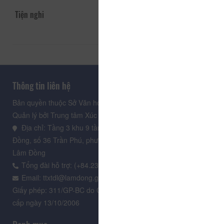
Tiện nghi
Thông tin liên hệ
Bản quyền thuộc Sở Văn hoá, Thể thao và Du lịch Lâm Đồng.
Quản lý bởi Trung tâm Xúc tiến Du lịch Lâm Đồng
Địa chỉ: Tầng 3 khu 9 tầng, Trung tâm Hành chính tỉnh Lâm
Đồng, số 36 Trần Phú, phường Xuân Hương - Đà Lạt, tỉnh
Lâm Đồng
Tổng đài hỗ trợ: (+84.235) 3.916.961
Email: ttxtdl@lamdong.gov.vn
Giấy phép: 311/GP-BC do Cục Báo chí - Bộ Văn hóa Thông tin
cấp ngày 13/10/2006