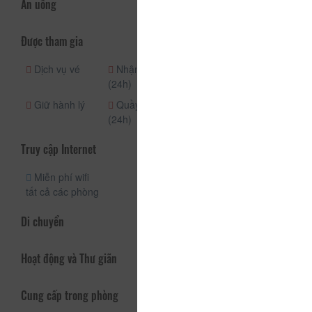
Ăn uống
Được tham gia
Dịch vụ vé
Nhận phòng
Dịch vụ phòng
(24h)
hàng ngày
Giữ hành lý
Quầy lễ tân
(24h)
Truy cập Internet
Miễn phí wifi
tất cả các phòng
Di chuyển
Hoạt động và Thư giãn
Cung cấp trong phòng