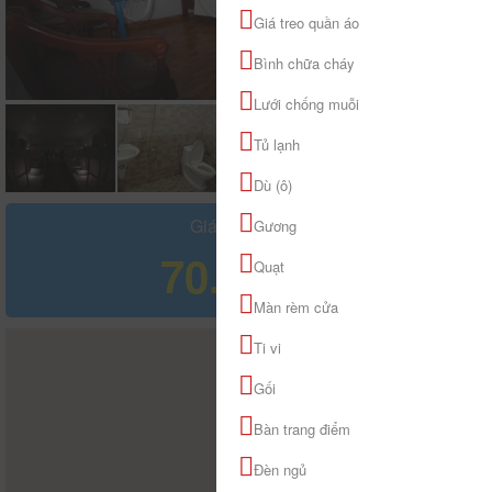
Giá treo quần áo
Bình chữa cháy
Lưới chống muỗi
Tủ lạnh
Dù (ô)
Giá tham khảo
Gương
70.000 đ
Quạt
Màn rèm cửa
Ti vi
Gối
Bàn trang điểm
Đèn ngủ