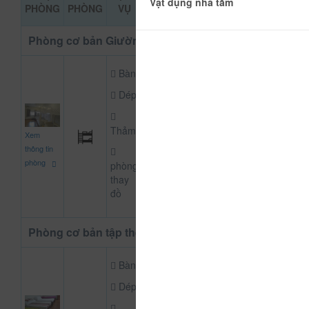
ĐẶT PHÒNG
Vật dụng nhà tắm
PHÒNG
PHÒNG
VỤ
KHẢO
Phòng cơ bản Giường tầng
Bàn
Dép
70.000
Thảm
Xem
CHƯA KHAI BÁO P
đ
thông tin
phòng
phòng
thay
đồ
Phòng cơ bản tập thể
Bàn
Dép