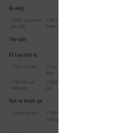
Ăn uống
Dịch vụ phòng
Bữa sáng
[24 giờ]
[miễn phí]
Tiện nghi
KS Loại dịch vụ
Dịch vụ taxi
Cho thuê xe
Cho thuê xe
đạp
máy
Bãi đậu xe
Đưa đón sân
Xe đưa đón
miễn phí
bay
Dịch vụ khách sạn
Quán cà phê
Vật dụng
Dịch vụ giặt ủi
nướng BBQ
Quầy ăn uống