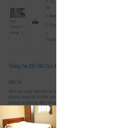
Tủ
áo
Bàn
350.000
Xem
CHƯA KHAI BÁO P
đ
Dép
thông tin
phòng
Thảm
Thông Tin Chi Tiết Của Alan Hostel
Mô tả
Nhà trọ cung cấp phòng riêng và phòng ngủ tập thể. Một số
phòng được bố trí khu vực ghế ngồi cho khách thư giãn. Các
phòng có phòng tắm riêng hoặc sử dụng phòng tắm chung
với vòi sen nước nóng 24 giờ. Tủ có khóa được cung cấp
miễn phí. Du khách có thể hát Karaoke tại đây. Chỗ nghỉ còn
có khu vực chung lớn ở tầng dưới, nơi bán các loại đồ uống
giá rẻ. Nhà trọ cũng có thể sắp xếp các dịch vụ đặt xe buýt,