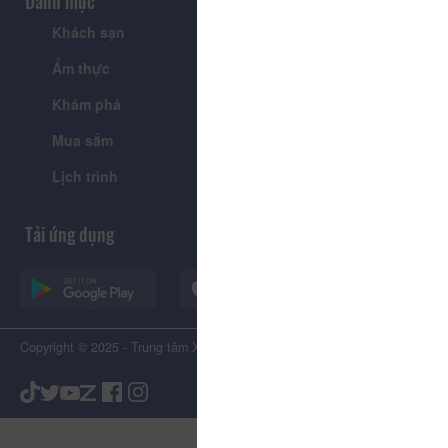
Danh mục
Khách sạn
Tour
Ẩm thực
Lễ hội & Sự kiện
Khám phá
Tin tức
Mua sắm
Giới thiệu
Lịch trình
Tiện ích
Tải ứng dụng
Copyright © 2025 - Trung tâm Xúc tiến Du lịch Tỉnh Lâm Đồng