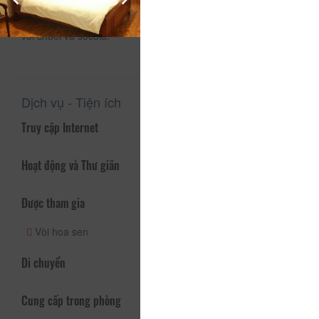
tham quan thắng cảnh địa phương, tour du lịch và cho thuê
xe máy. Bữa sáng bao gồm bánh mỳ và trứng hoặc bánh kếp
với chuối và sôcôla.
Dịch vụ - Tiện ích
Truy cập Internet
Hoạt động và Thư giãn
Được tham gia
Vòi hoa sen
Di chuyển
Cung cấp trong phòng