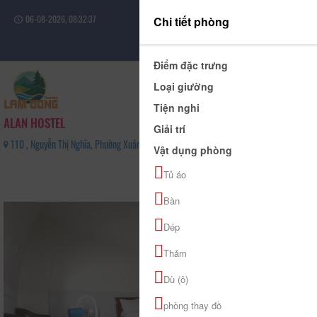
06-08-2026, 08:32:38
Chi tiết phòng
Đăng nhập
Điểm đặc trưng
Loại giường
Tiện nghi
ALAN HOSTEL
Giải trí
110 , Nguyễn Thị Nghĩa, Phường Xuân Hương - Đà Lạt, Tỉnh Lâm Đồng - 02633571222
Vật dụng phòng
0
Tủ áo
(0 Đánh giá)
Bàn
Dép
Thảm
Dù (ô)
phòng thay đồ