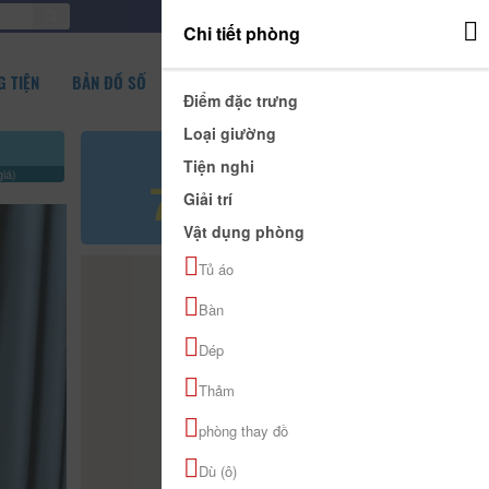
ĐĂNG NHẬP
Chi tiết phòng
 TIỆN
BẢN ĐỒ SỐ
Điểm đặc trưng
Loại giường
Giá tham khảo
Tiện nghi
iá)
70.000 đ
Giải trí
Vật dụng phòng
Tủ áo
Bàn
Dép
Thảm
phòng thay đồ
Dù (ô)