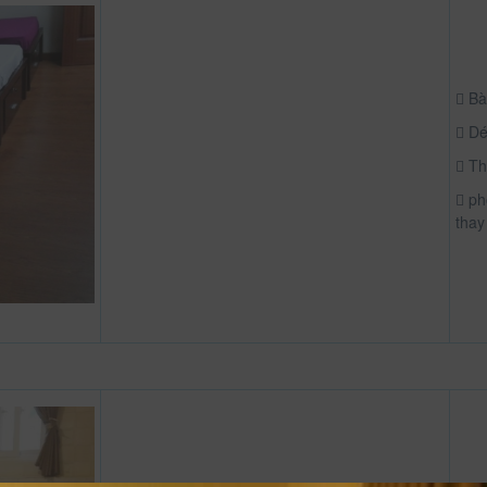
Bà
Dé
Th
ph
thay