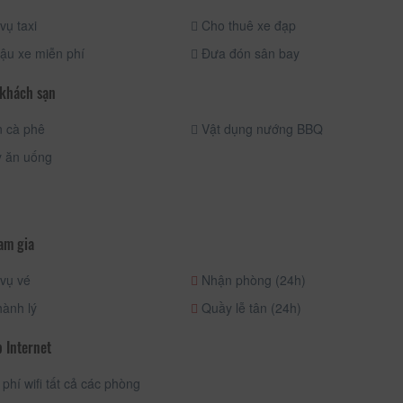
vụ taxi
Cho thuê xe đạp
ậu xe miễn phí
Đưa đón sân bay
 khách sạn
 cà phê
Vật dụng nướng BBQ
 ăn uống
am gia
vụ vé
Nhận phòng (24h)
ành lý
Quầy lễ tân (24h)
 Internet
phí wifi tất cả các phòng