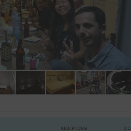
KIỂU PHÒNG
DỊC