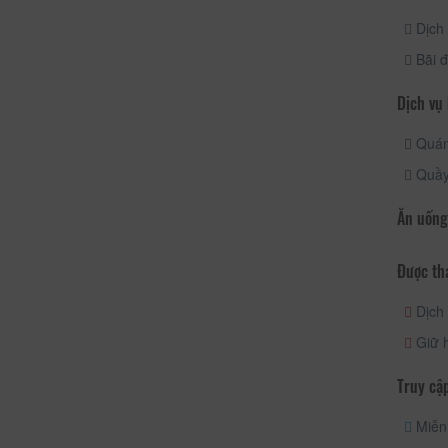
Dịch 
Bãi đ
Dịch vụ
Quán
Quầy
Ăn uống
Được th
Dịch 
Giữ h
Truy cập
Miễn 