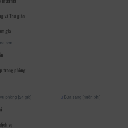
 Internet
ng và Thư giãn
am gia
oa sen
ển
p trong phòng
vụ phòng [24 giờ]
Bữa sáng [miễn phí]
hi
dịch vụ