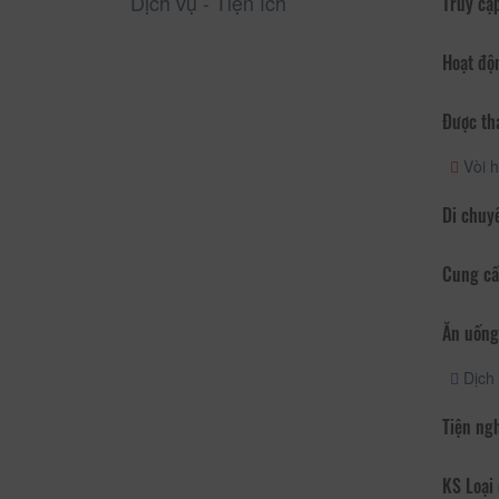
Dịch vụ - Tiện ích
Truy cập
Hoạt độ
Được th
Vòi h
Di chuy
Cung cấ
Ăn uống
Dịch 
Tiện ng
KS Loại 