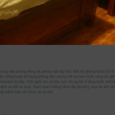
Dé
Th
 cung cấp phòng riêng và phòng ngủ tập thể. Một số phòng được bố trí
ắm riêng hoặc sử dụng phòng tắm chung với vòi sen nước nóng 24 giờ.
 Karaoke tại đây. Chỗ nghỉ còn có khu vực chung lớn ở tầng dưới, nơi bá
 dịch vụ đặt xe buýt, tham quan thắng cảnh địa phương, tour du lịch 
oặc bánh kếp với chuối và sôcôla.