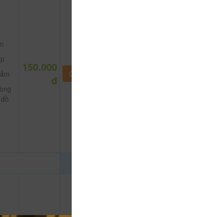
n
p
150.000
ảm
CHƯA KHAI BÁO PHÒNG
đ
òng
 đồ