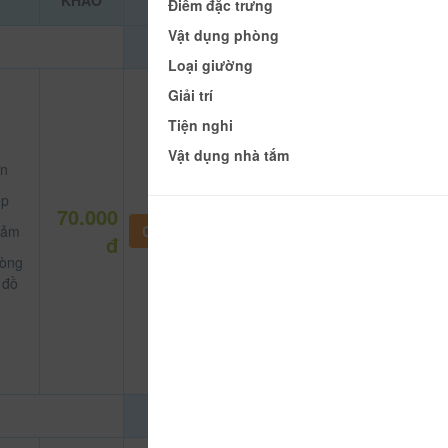
KHẢO
Điểm đặc trưng
Vật dụng phòng
Loại giường
Giải trí
Tiện nghi
Vật dụng nhà tắm
n
p
70.000
ảm
CHƯA KHAI BÁO PHÒNG
đ
òng
 đồ