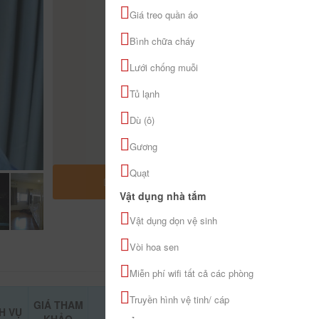
Giá treo quần áo
Bình chữa cháy
Lưới chống muỗi
Tủ lạnh
Dù (ô)
Gương
Quạt
MỞ RỘNG BẢN ĐỒ
Vật dụng nhà tắm
Vật dụng dọn vệ sinh
Vòi hoa sen
Miễn phí wifi tất cả các phòng
Truyền hình vệ tinh/ cáp
GIÁ THAM
H VỤ
ĐẶT PHÒNG