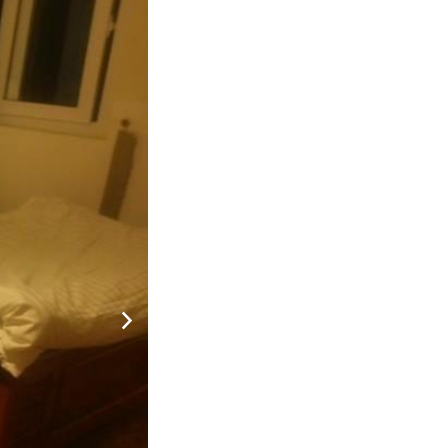
 áo
n
250.000
CHƯA KHAI BÁO PHÒNG
đ
p
ảm
 áo
n
350.000
CHƯA KHAI BÁO PHÒNG