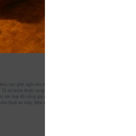
đ
p
ảm
 khu vực ghế ngồi cho khách thư giãn. Các phòng có
 Tủ có khóa được cung cấp miễn phí. Du khách có
n các loại đồ uống giá rẻ. Nhà trọ cũng có thể sắp
và cho thuê xe máy. Bữa sáng bao gồm bánh mỳ và