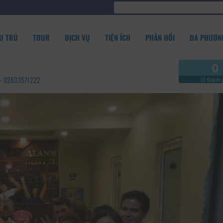
U TRÚ
TOUR
DỊCH VỤ
TIỆN ÍCH
PHẢN HỒI
ĐA PHƯƠNG
0
g - 02633571222
(0 Đánh g