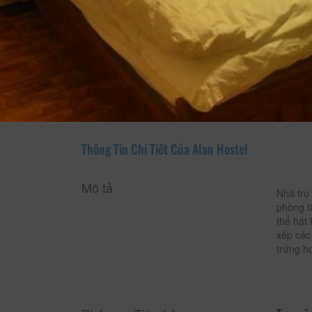
Xem thông tin phòng
Thông Tin Chi Tiết Của Alan Hostel
Mô tả
Nhà trọ
phòng t
thể hát
xếp các
trứng h