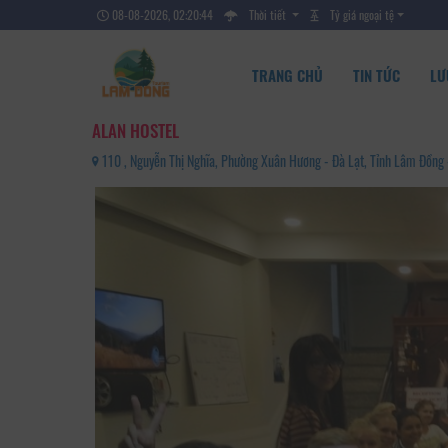
08-08-2026, 02:20:45
Thời tiết
Tỷ giá ngoại tệ
TRANG CHỦ
TIN TỨC
LƯ
ALAN HOSTEL
110 , Nguyễn Thị Nghĩa, Phường Xuân Hương - Đà Lạt, Tỉnh Lâm Đồn