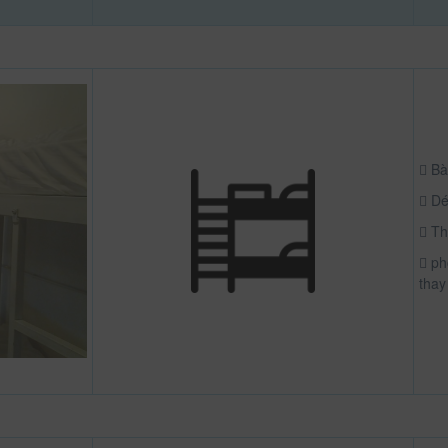
Bà
Dé
Th
ph
thay