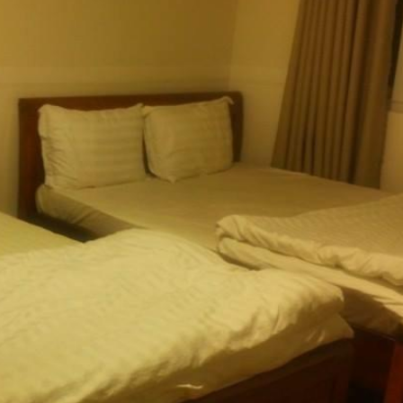
Tủ
Bà
Dé
Th
Tủ
Bà