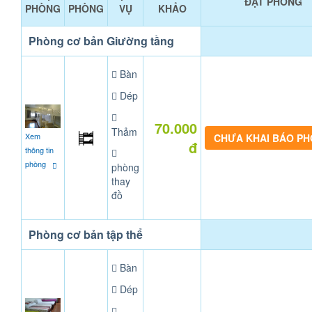
ĐẶT PHÒNG
PHÒNG
PHÒNG
VỤ
KHẢO
Phòng cơ bản Giường tầng
Bàn
Dép
70.000
Thảm
Xem
CHƯA KHAI BÁO P
đ
thông tin
phòng
phòng
thay
đồ
Phòng cơ bản tập thể
Bàn
Dép