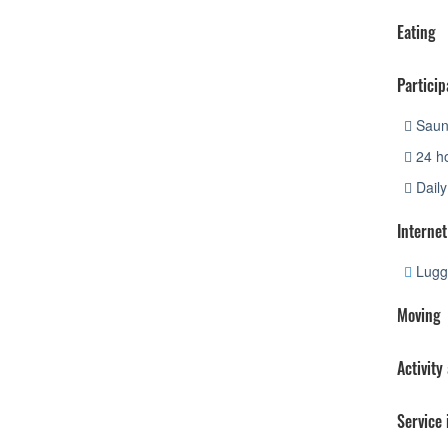
Eating
Particip
Saun
24 ho
Daily
Internet
Lugg
Moving
Activity
Service