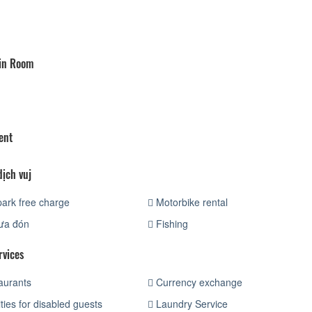
 in Room
ent
dịch vuj
ark free charge
Motorbike rental
ưa đón
Fishing
rvices
aurants
Currency exchange
ities for disabled guests
Laundry Service