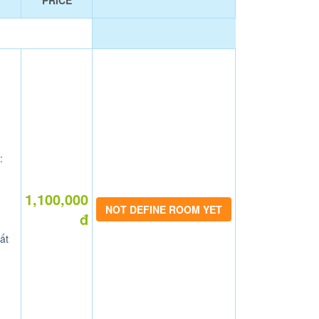
PRICE
:
1,100,000
NOT DEFINE ROOM YET
đ
ất