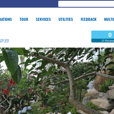
ATIONS
TOUR
SERVICES
UTILITIES
FEEDBACK
MULTI
0
577 277
(0 Review