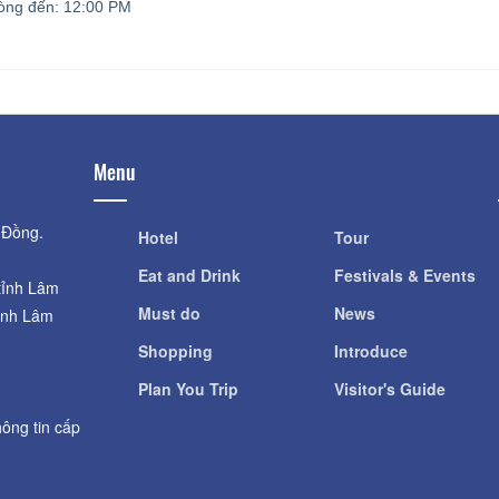
òng đến:
12:00 PM
Menu
 Đồng.
Hotel
Tour
Eat and Drink
Festivals & Events
tỉnh Lâm
Must do
News
ỉnh Lâm
Shopping
Introduce
Plan You Trip
Visitor's Guide
ông tin cấp