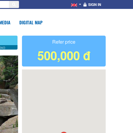
SIGN IN
MEDIA
DIGITAL MAP
Refer price
(s))
500,000 đ