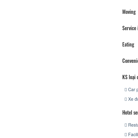
Moving
Service
Eating
Conveni
KS loại 
Car p
Xe đ
Hotel se
Rest
Facil