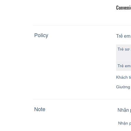
Conveni
Policy
Trẻ em
Trẻ sơ 
Trẻ em 
Khách t
Giường p
Note
Nhận 
Nhận 