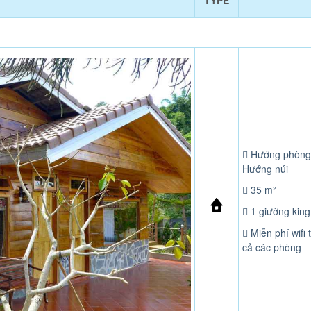
TYPE
Hướng phòng
Hướng núi
35 m²
1 giường king
Miễn phí wifi t
cả các phòng