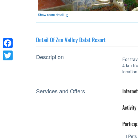
Show room detail
Detail Of Zen Valley Dalat Resort
Facebook
Description
For trav
Twitter
4 km fro
location
Services and Offers
Internet
Activity
Particip
Pets 