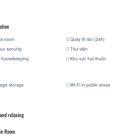
ation
a room
Quầy lễ tân (24h)
ur security
Thư viện
 housekeeping
Khu vực hút thuốc
age storage
Wi-Fi in public areas
 and relaxing
 in Room