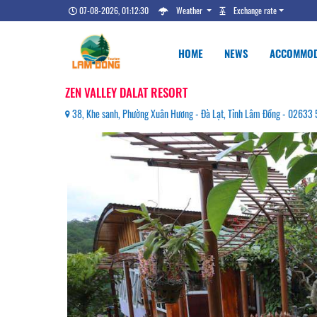
07-08-2026, 01:12:31
Weather
Exchange rate
HOME
NEWS
ACCOMMOD
ZEN VALLEY DALAT RESORT
38, Khe sanh, Phường Xuân Hương - Đà Lạt, Tỉnh Lâm Đồng - 02633 