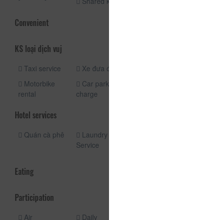
Shared kitchen
Convenient
KS loại dịch vuj
Taxi service
Xe đưa đón
Fishing
Motorbike
Car park free
rental
charge
Hotel services
Quán cà phê
Laundry
Canteen
Service
BBQ facilities
Eating
Participation
Air
Daily
Giữ hành lý