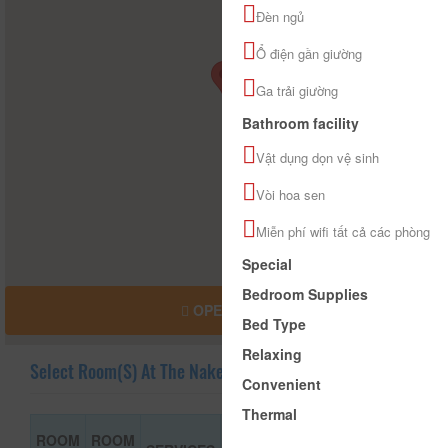
Đèn ngủ
Ổ điện gần giường
Ga trải giường
Bathroom facility
Vật dụng dọn vệ sinh
Vòi hoa sen
Miễn phí wifi tất cả các phòng
Special
Bedroom Supplies
OPEN MAP
Bed Type
Relaxing
Select Room(s) At The Nakedsoul
Convenient
Thermal
ROOM
ROOM
ROOM