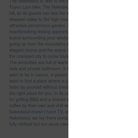
The Nakedsoul is 3km to the centre of Da Lat city and 1km to
Tuyen Lam lake. The Nakedsoul has cabins in the highest
hill, so its guests can see the whole view around, from the
deepest valley to the high mountains and the nearest
attractive persimmon garden. Every awaking morning, a
heartbreaking feeling appears when you are seeing the frog
scene surrounding your windown and the golden sunset
going up from the mountains in the distance. The rustic and
elegant rooms and the scece in here can help you escape
the cramped city to come back to nature and peaceful times.
The amenities are full of warm pillow and blanket, luggage-
rack and private bathroom. It is only suitable for those who
want to be in nature, in peace and in romance. When you
want to find a place where is just used to see, to feel and to
listen by yourself without check-in purpose, The Nakedsoul is
the right place for you. In its courtyard, there is camping area
for grilling BBQ and a shared kitchen for its guests to make a
coffee by their own and chill with the nature scence. The
Nakedsoul doesn't have TV, air conditioner, but WiFi. In
Nakedsoul, we lay there completely bared to each other
fully clothed but our souls naked!