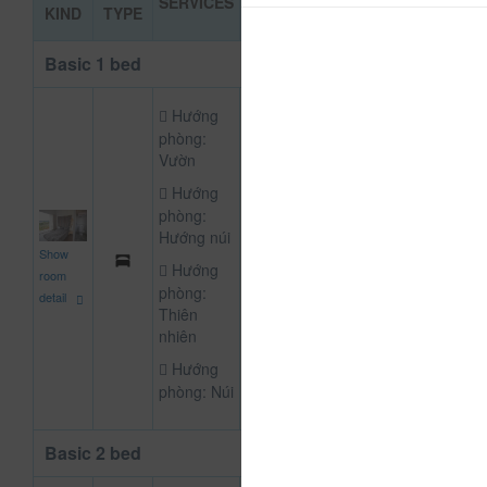
SERVICES
BOOKIN
KIND
TYPE
PRICE
Basic 1 bed
Hướng
phòng:
Vườn
Hướng
phòng:
Hướng núi
680,000
Show
NOT DEFINE R
đ
Hướng
room
phòng:
detail
Thiên
nhiên
Hướng
phòng: Núi
Basic 2 bed