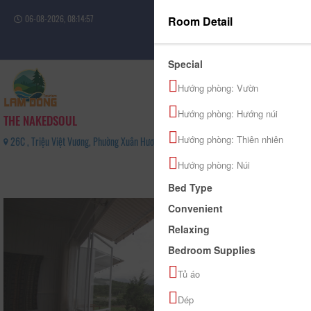
06-08-2026, 08:14:57
Room Detail
Sign in
Special
Hướng phòng: Vườn
Hướng phòng: Hướng núi
THE NAKEDSOUL
Hướng phòng: Thiên nhiên
26C , Triệu Việt Vương, Phường Xuân Hương - Đà Lạt, Tỉnh Lâm Đồng - 0867922938
0
Hướng phòng: Núi
(0 Review(s))
Bed Type
Convenient
Relaxing
Bedroom Supplies
Tủ áo
Dép