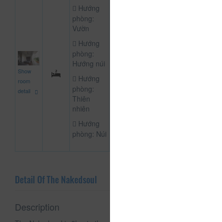
Hướng
phòng:
Vườn
Hướng
phòng:
Hướng núi
1,000,000
Show
NOT DEFINE R
đ
Hướng
room
phòng:
detail
Thiên
nhiên
Hướng
phòng: Núi
Detail Of The Nakedsoul
Description