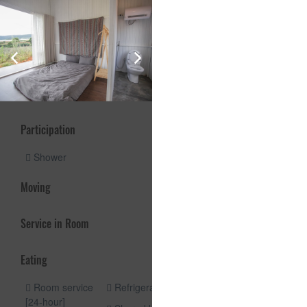
Services and Offers
Internet
Activity and relaxing
Participation
Shower
Moving
Service in Room
Eating
Room service
Refrigerator
Kitchen
[24-hour]