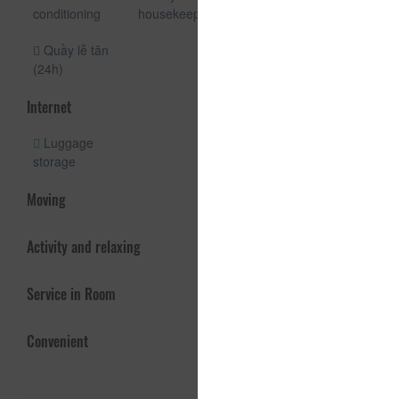
conditioning
housekeeping
Sauna room
Quầy lễ tân
(24h)
Internet
Luggage
storage
Moving
Activity and relaxing
Service in Room
Convenient