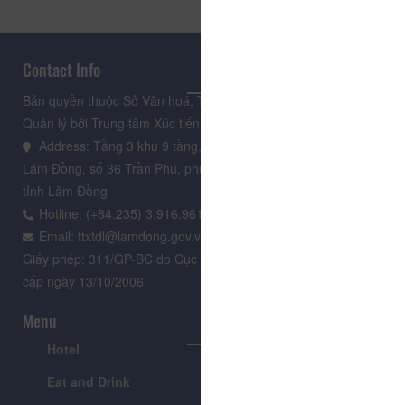
Contact Info
Bản quyền thuộc Sở Văn hoá, Thể thao và Du lịch Lâm Đồng.
Quản lý bởi Trung tâm Xúc tiến Du lịch Lâm Đồng
Address: Tầng 3 khu 9 tầng, Trung tâm Hành chính tỉnh
Lâm Đồng, số 36 Trần Phú, phường Xuân Hương - Đà Lạt,
tỉnh Lâm Đồng
Hotline: (+84.235) 3.916.961
Email: ttxtdl@lamdong.gov.vn
Giấy phép: 311/GP-BC do Cục Báo chí - Bộ Văn hóa Thông tin
cấp ngày 13/10/2006
Menu
Hotel
Tour
Eat and Drink
Festivals & Events