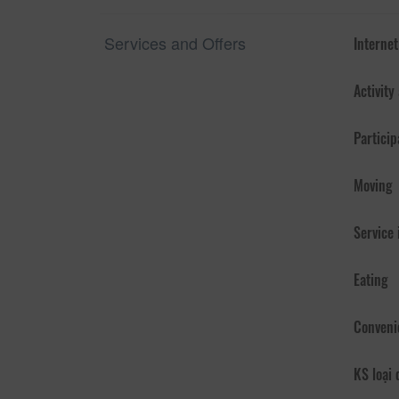
Services and Offers
Internet
Activity
Particip
Moving
Service
Eating
Conveni
KS loại 