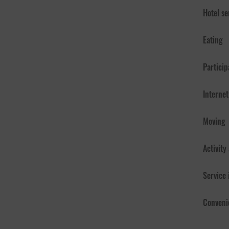
Hotel se
Eating
Particip
Internet
Moving
Activity
Service
Conveni