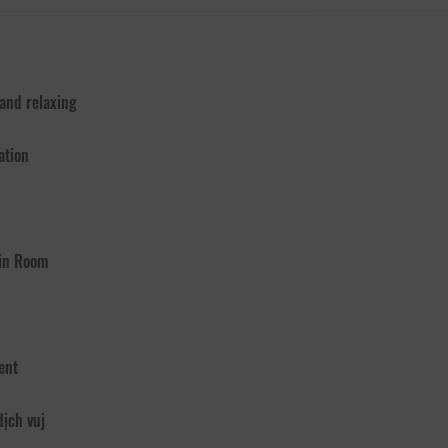
 and relaxing
ation
 in Room
ent
dịch vuj