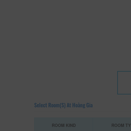
Select Room(s) At Hoàng Gia
ROOM KIND
ROOM TY