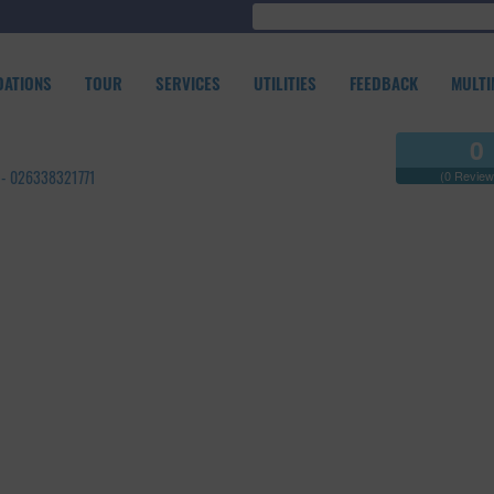
ATIONS
TOUR
SERVICES
UTILITIES
FEEDBACK
MULTI
0
g - 026338321771
(0 Review