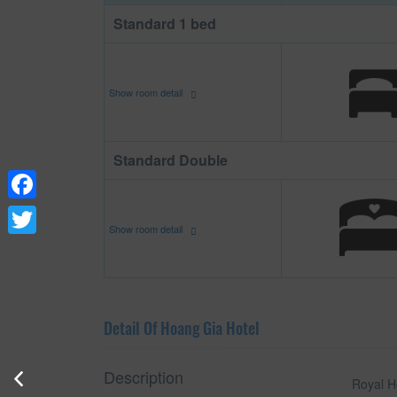
Standard 1 bed
Show room detail
Standard Double
Facebook
Show room detail
Twitter
Detail Of Hoang Gia Hotel
Description
Royal H