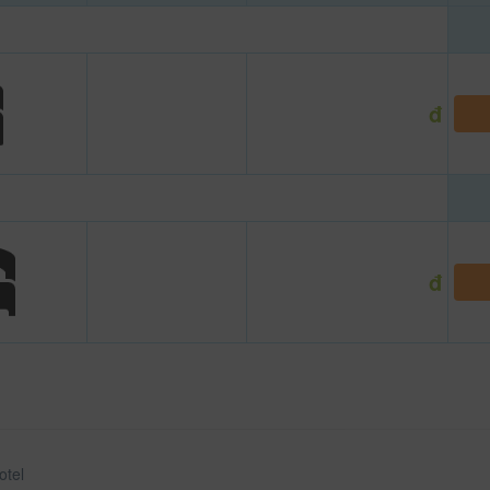
đ
đ
otel