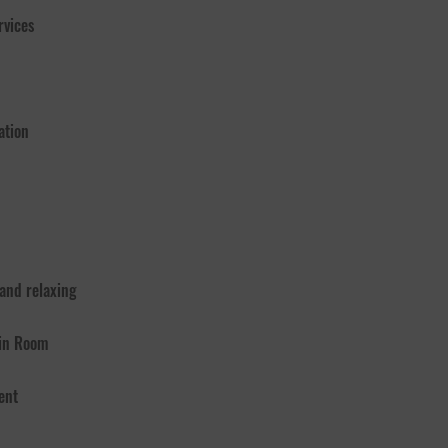
rvices
ation
 and relaxing
 in Room
ent