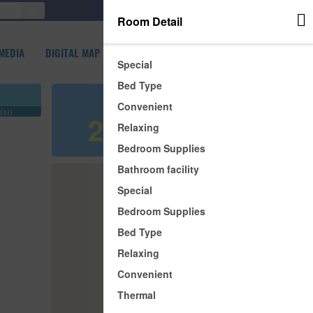
SIGN IN
Room Detail
MEDIA
DIGITAL MAP
Special
Bed Type
Refer price
Convenient
(s))
240,000 đ
Relaxing
Bedroom Supplies
Bathroom facility
Special
Bedroom Supplies
Bed Type
Relaxing
Convenient
Thermal