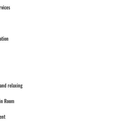
rvices
ation
 and relaxing
 in Room
ent