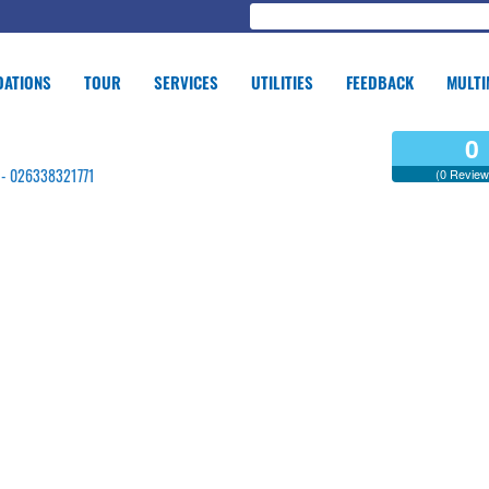
ATIONS
TOUR
SERVICES
UTILITIES
FEEDBACK
MULTI
0
g - 026338321771
(0 Review