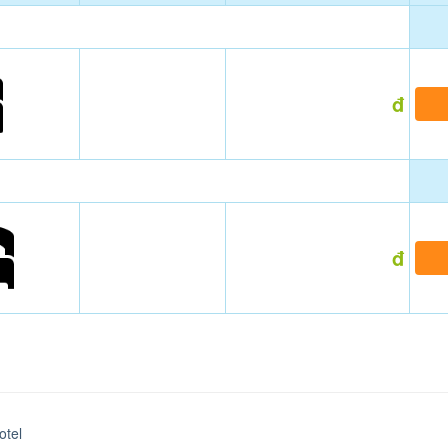
đ
đ
otel