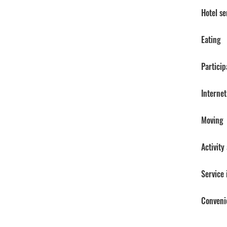
Hotel se
Eating
Particip
Internet
Moving
Activity
Service
Conveni