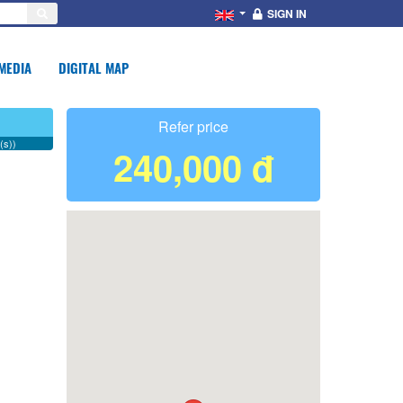
SIGN IN
MEDIA
DIGITAL MAP
Refer price
(s))
240,000 đ