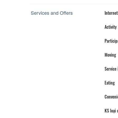
Services and Offers
Internet
Activity
Particip
Moving
Service
Eating
Conveni
KS loại 