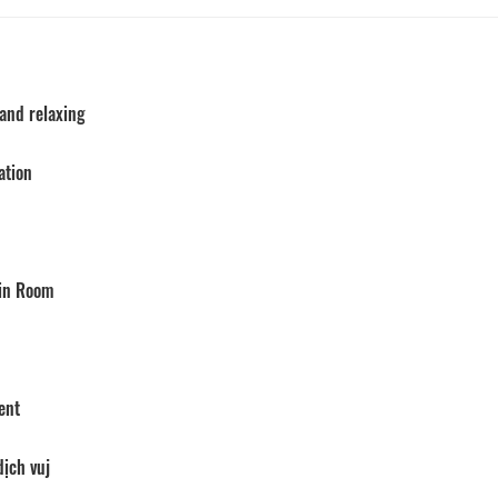
 and relaxing
ation
 in Room
ent
dịch vuj