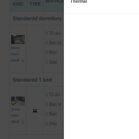
SERVICES
BOOKING
Thermal
KIND
TYPE
PRICE
Standardd dormitory
Tủ áo
Bàn là
150,000
Show
NOT DEFINE ROO
đ
Bàn
room
detail
Dép
Standardd 1 bed
Tủ áo
Bàn là
250,000
Show
NOT DEFINE ROO
đ
Bàn
room
detail
Dép