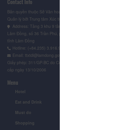
Contact Info
Bản quyền thuộc Sở Văn hoá, Thể thao và Du lịch Lâm Đồng.
Quản lý bởi Trung tâm Xúc tiến Du lịch Lâm Đồng
Address: Tầng 3 khu 9 tầng, Trung tâm Hành chính tỉnh
Lâm Đồng, số 36 Trần Phú, phường Xuân Hương - Đà Lạt,
tỉnh Lâm Đồng
Hotline: (+84.235) 3.916.961
Email: ttxtdl@lamdong.gov.vn
Giấy phép: 311/GP-BC do Cục Báo chí - Bộ Văn hóa Thông tin
cấp ngày 13/10/2006
Menu
Hotel
Tour
Eat and Drink
Festivals & Events
Must do
News
Shopping
Introduce