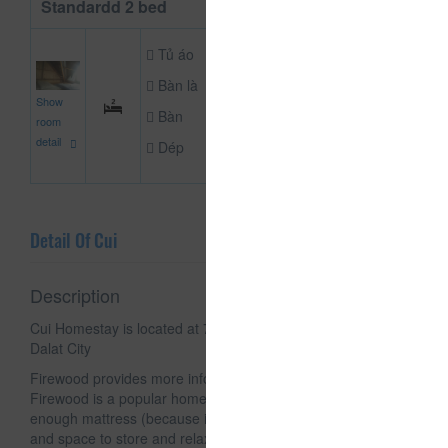
Standardd 2 bed
Tủ áo
Bàn là
500,000
Show
NOT DEFINE ROO
đ
Bàn
room
detail
Dép
Detail Of Cui
Description
Cui Homestay is located at 79 Trieu Viet Vuong, Ward 4,
Dalat City
Firewood provides more information for you to know:
Firewood is a popular homestay, so the room is small, just
enough mattress (because it is a floor, so there is no bed)
and space to store and relax inside.