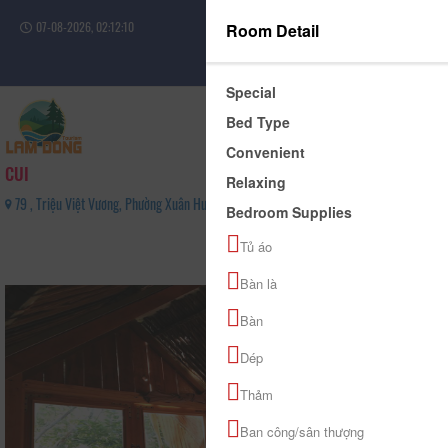
07-08-2026, 02:12:10
Room Detail
Sign in
Special
Bed Type
Convenient
CUI
Relaxing
79 , Triệu Việt Vương, Phường Xuân Hương - Đà Lạt, Tỉnh Lâm Đồng - 0911662070
Bedroom Supplies
0
Tủ áo
(0 Review(s))
Bàn là
Bàn
Dép
Thảm
Ban công/sân thượng