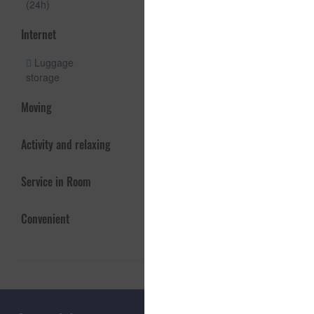
(24h)
Internet
Luggage
storage
Moving
Activity and relaxing
Service in Room
Convenient