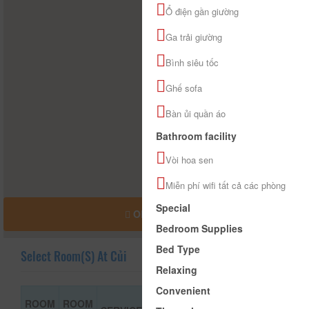
Ổ điện gần giường
Ga trải giường
Bình siêu tốc
Ghế sofa
Bàn ủi quần áo
Bathroom facility
Vòi hoa sen
Miễn phí wifi tất cả các phòng
Special
OPEN MAP
Bedroom Supplies
Bed Type
Select Room(s) At Củi
Relaxing
Convenient
ROOM
ROOM
ROOM