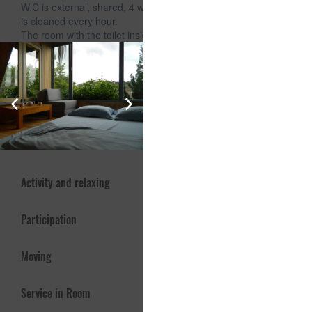
W.C is external, shared, 4 wc but very new & clean, Firewood
is cleaned every hour.
The room with the toilet inside is the room for one group of
friends to stay together (DO NOT STAY WITH DORM, NO
DORM ROOM)
Especially, we have the same price for a regular day.
Services and Offers
Internet
Activity and relaxing
Participation
Moving
Service in Room