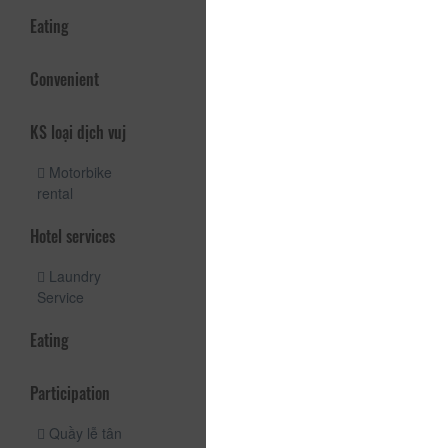
Eating
Convenient
KS loại dịch vuj
Motorbike
rental
Hotel services
Laundry
Service
Eating
Participation
Quầy lễ tân