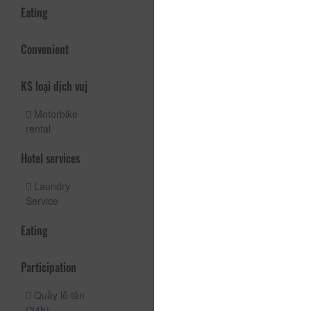
Eating
Convenient
KS loại dịch vuj
Motorbike
rental
Hotel services
Laundry
Service
Eating
Participation
Quầy lễ tân
(24h)