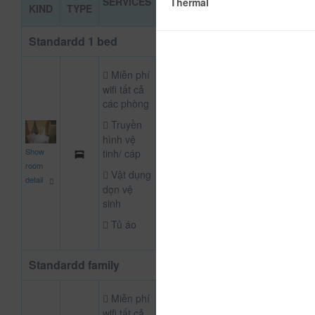
SERVICES
BOOKIN
Thermal
KIND
TYPE
PRICE
Standardd 1 bed
Miễn phí
wifi tất cả
các phòng
Truyền
hình vệ
400,000
Show
tinh/ cáp
NOT DEFINE R
đ
room
Vật dụng
detail
dọn vệ
sinh
Tủ áo
Standardd family
Miễn phí
wifi tất cả