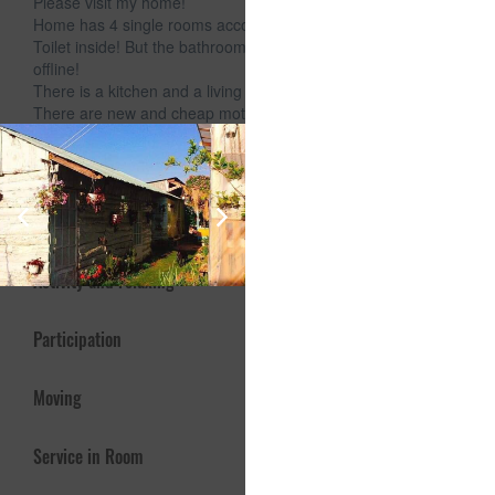
Please visit my home!
Home has 4 single rooms accommodating 8 to 12 people!
Toilet inside! But the bathroom outside the room always
offline!
There is a kitchen and a living room to virtual life! 🥰
There are new and cheap motorbike rental available
Services and Offers
Internet
Activity and relaxing
Participation
Moving
Service in Room