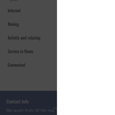
Internet
Moving
Activity and relaxing
Service in Room
Convenient
Contact Info
Bản quyền thuộc Sở Văn hoá, Thể thao và Du lịch Lâm Đồng.