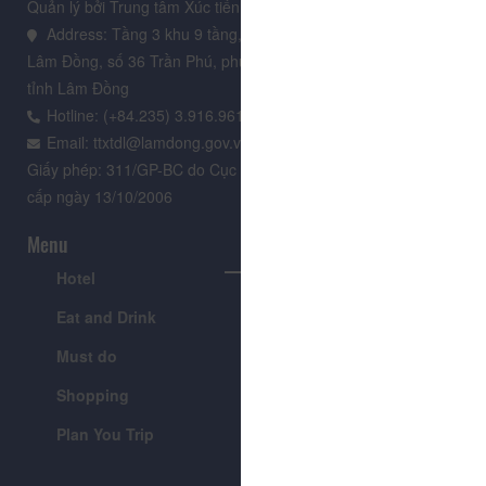
Quản lý bởi Trung tâm Xúc tiến Du lịch Lâm Đồng
Address: Tầng 3 khu 9 tầng, Trung tâm Hành chính tỉnh
Lâm Đồng, số 36 Trần Phú, phường Xuân Hương - Đà Lạt,
tỉnh Lâm Đồng
Hotline: (+84.235) 3.916.961
Email: ttxtdl@lamdong.gov.vn
Giấy phép: 311/GP-BC do Cục Báo chí - Bộ Văn hóa Thông tin
cấp ngày 13/10/2006
Menu
Hotel
Tour
Eat and Drink
Festivals & Events
Must do
News
Shopping
Introduce
Plan You Trip
Visitor's Guide