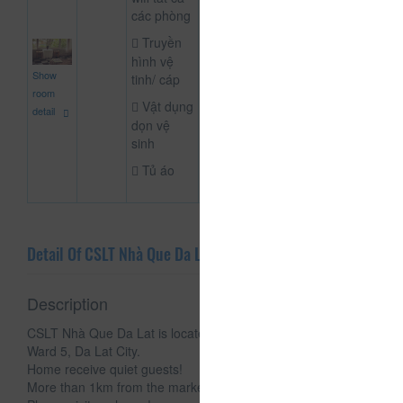
các phòng
Truyền
hình vệ
2,500,000
Show
tinh/ cáp
NOT DEFINE R
đ
room
Vật dụng
detail
dọn vệ
sinh
Tủ áo
Detail Of CSLT Nhà Que Da Lat
Description
CSLT Nhà Que Da Lat is located at 21 Nguyen Dinh Quan,
Ward 5, Da Lat City.
Home receive quiet guests!
More than 1km from the market, easy to go, easy to find.