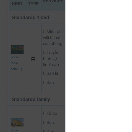
SERVICES
BOOKIN
KIND
TYPE
PRICE
Standardd 1 bed
Miễn phí
wifi tất cả
các phòng
Truyền
500,000
Show
hình vệ
NOT DEFINE R
đ
room
tinh/ cáp
detail
Bàn là
Bàn
Standardd family
Tủ áo
Bàn
2,500,000
Show
Dép
NOT DEFINE R