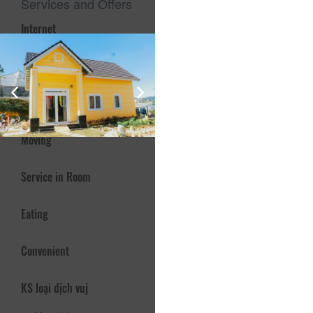
Services and Offers
Internet
Activity and relaxing
Participation
Moving
Service in Room
Eating
Convenient
KS loại dịch vuj