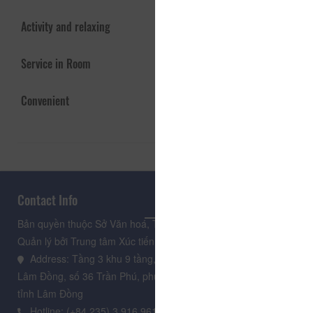
Activity and relaxing
Service in Room
Convenient
Contact Info
Bản quyền thuộc Sở Văn hoá, Thể thao và Du lịch Lâm Đồng.
Quản lý bởi Trung tâm Xúc tiến Du lịch Lâm Đồng
Address: Tầng 3 khu 9 tầng, Trung tâm Hành chính tỉnh
Lâm Đồng, số 36 Trần Phú, phường Xuân Hương - Đà Lạt,
tỉnh Lâm Đồng
Hotline: (+84.235) 3.916.961