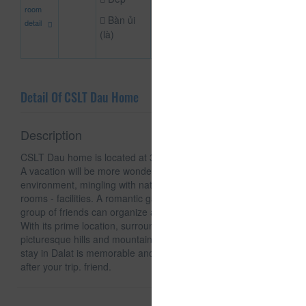
đ
room
Bàn ủi
detail
(là)
Detail Of CSLT Dau Home
Description
CSLT Dau home is located at 36 Da Phu, Ward 7, Da Lat city
A vacation will be more wonderful if you are in a clean
environment, mingling with nature. Extremely luxurious
rooms - facilities. A romantic garden space, quiet, with a
group of friends can organize a cozy outdoor dining.
With its prime location, surrounded by lush pine trees, and
picturesque hills and mountains, we will make sure that your
stay in Dalat is memorable and something you will talk about
after your trip. friend.