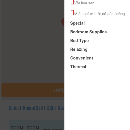
Vòi hoa sen
Miễn phí wifi tất cả các phòng
Special
Bedroom Supplies
Bed Type
Relaxing
Convenient
Thermal
OPEN MAP
Select Room(s) At CSLT Dâu Home
ROOM
ROOM
ROOM