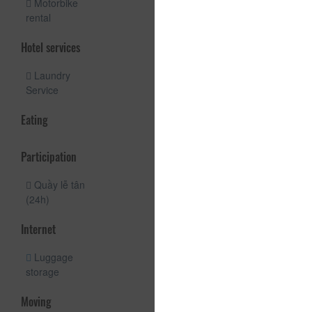
Motorbike
rental
Hotel services
Laundry
Service
Eating
Participation
Quầy lễ tân
(24h)
Internet
Luggage
storage
Moving