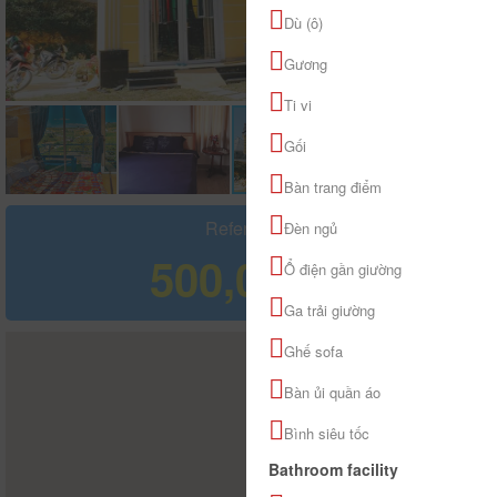
Dù (ô)
Gương
Ti vi
Gối
Bàn trang điểm
Refer price
Đèn ngủ
500,000 đ
Ổ điện gần giường
Ga trải giường
Ghế sofa
Bàn ủi quần áo
Bình siêu tốc
Bathroom facility