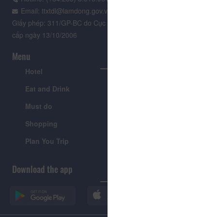
Email: ttxtdl@lamdong.gov.vn
Giấy phép: 311/GP-BC do Cục Báo chí - Bộ Văn hóa Thông tin
cấp ngày 13/10/2006
Menu
Hotel
Tour
Eat and Drink
Festivals & Events
Must do
News
Shopping
Introduce
Plan You Trip
Visitor's Guide
Download the app